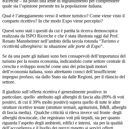
Ricerche – ha posto una lente di ingrandimento per comprendere
quale sia l’opinione presente tra la popolazione italiana.
Qual è l’atteggiamento verso il settore turistico? Come viene visto il
comparto ricettivo? In che modo Expo viene percepito?
Questi sono stati i quesiti da cui è partita la ricerca demoscopica
realizzata da ISPO Ricerche e che è stata illustrata oggi dal Prof.
Renato Mannheimer nell’ambito della tavola rotonda “
Turismo e
ricettività alberghiera: la situazione alle porte di Expo
”.
Se da una parte gli italiani sono ben consapevoli dell’importanza del
turismo per la nostra economia, indicandolo come settore centrale di
crescita e sviluppo nonché come uno dei principali motori
dell’economia italiana, sono altrettanto consci dell’insufficiente
impegno profuso, sia dallo Stato sia dalle Regioni, per il rilancio del
settore.
Il giudizio sull’offerta ricettiva è generalmente positivo: in
particolare, quello attribuito agli alberghi di fascia alta (89% di voti
positivi, di cui il 39% molto positivi) supera quello di tutte le altre
strutture ricettive testate (strutture termali, agriturismi, B&B, alberghi
di fascia media). Qualche criticità si rileva invece sul fronte degli
alberghi downscale, che registrano voti più tiepidi, sia per quanto
riguarda l’aspetto degli ambienti, edifici e interni, sia per la qualità
dell’accoglienza e il livello dei prezzi rispetto ai servizi offerti.