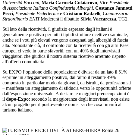
Università Bocconi
,
Maria Carmela Colaiacovo
, Vice
Presidente
di Associazione Italiana Confindustria Alberghi
,
Costanzo Jannotti
Pecci
,
Presidente Federterme
e
Cristiano Radaelli
,
Commissario
Straordinario ENIT.
Modererà il dibattito
Silvia Vaccarezza
, TG2.
Sul lato della ricettività, il giudizio espresso dagli italiani è
generalmente positivo per tutti i tipi di strutture ricettive esaminate,
anche se i voti più elevati vengono assegnati agli alberghi di fascia
alta. Nonostante ciò, il confronto con la ricettività con gli altri Paesi
europei ci vede in parte sfavoriti, con un 40% degli intervistati
viaggiatori che giudica il nostro sistema ricettivo arretrato rispetto
all’offerta comunitaria.
Su EXPO l’opinione della popolazione è divisa: da un lato il 51%
esprime un atteggiamento positivo, dall’altro il restante 49% –
composto in particolar modo da giovani, da istruiti, da professionisti
– manifesta un atteggiamento di sfiducia verso le opportunità offerte
dall’esposizione universale. A destare le maggiori preoccupazioni è
il
dopo-Expo:
secondo la maggioranza degli intervistati, non esiste
alcun progetto per il post-evento e non si sa che cosa rimarrà al
turismo italiano.