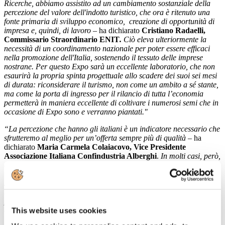
Ricerche, abbiamo assistito ad un cambiamento sostanziale della
percezione del valore dell'indotto turistico, che ora è ritenuto una
fonte primaria di sviluppo economico, creazione di opportunità di
impresa e, quindi, di lavoro –
ha dichiarato
Cristiano Radaelli,
Commissario Straordinario ENIT
.
Ciò eleva ulteriormente la
necessità di un coordinamento nazionale per poter essere efficaci
nella promozione dell'Italia, sostenendo il tessuto delle imprese
nostrane. Per questo Expo sarà un eccellente laboratorio, che non
esaurirà la propria spinta progettuale allo scadere dei suoi sei mesi
di durata: riconsiderare il turismo, non come un ambito a sé stante,
ma come la porta di ingresso per il rilancio di tutta l’economia
permetterà in maniera eccellente di coltivare i numerosi semi che in
occasione di Expo sono e verranno piantati."
“La percezione che hanno gli italiani è un indicatore necessario che
sfrutteremo al meglio per un’offerta sempre più di qualità
– ha
dichiarato
Maria Carmela Colaiacovo, Vice Presidente
Associazione Italiana Confindustria Alberghi
.
In molti casi, però,
ci scontriamo ancora con vincoli anacronistici che condizionano
l’impresa.
Penso, ad esempio, alla ristorazione che, ancora oggi, è
soggetta ad un doppio sistema di licenze con tutto il relativo
bagaglio di burocrazia e autorizzazioni che di fatto la rendono
pressoché impossibile. Una situazione ben fotografata dal Paese
che alla domanda “L’Italia e la tua Regione stanno offrendo al
This website uses cookies
turista il massimo di quanto possano offrire?”, ha risposto che