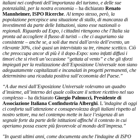
italiani nei confronti dell’importanza del turismo, e delle sue
potenzialità, per la nostra economia
– ha dichiarato
Renato
Mannheimer, ISPO Ricerche
.
Al tempo stesso, però, la
popolazione percepisce una situazione di stallo, di mancanza di
investimenti da parte delle Istituzioni, siano esse nazionali o
regionali.
Riguardo ad Expo, i cittadini ritengono che l’Italia sia
pronta ad accogliere il flusso di turisti – che ci auguriamo sia
consistente – anche se, a soli due mesi dall’avvio dell’evento, un
rilevante 30%, cioè quasi un intervistato su tre, rimane scettico.
Ciò
che preoccupa ancor di più è il dopo-Expo: sono infatti diffusi i
timori che si riveli un’occasione “gettata al vento” e che gli sforzi
impiegati per la realizzazione dell’Esposizione Universale non siano
adeguatamente capitalizzati e incanalati in progetti permanenti, che
determinino una ricaduta positiva sull’economia del Paese.”
“A due mesi dall’Esposizione Universale volevamo un quadro
d’insieme, all’interno del quale collocare il settore ricettivo nel suo
complesso –
ha dichiarato
Giorgio Palmucci, Presidente di
Associazione Italiana Confindustria Alberghi
. L
’indagine di oggi
ci conforta sull’attenzione e consapevolezza degli italiani rispetto al
nostro settore, ma nel contempo mette in luce l’esigenza di un
segnale forte da parte delle istituzioni affinché il contesto in cui
operiamo possa essere più favorevole al mondo dell’impresa.”
"In questi ultimi anni, come documenta anche l'indagine di ISPO