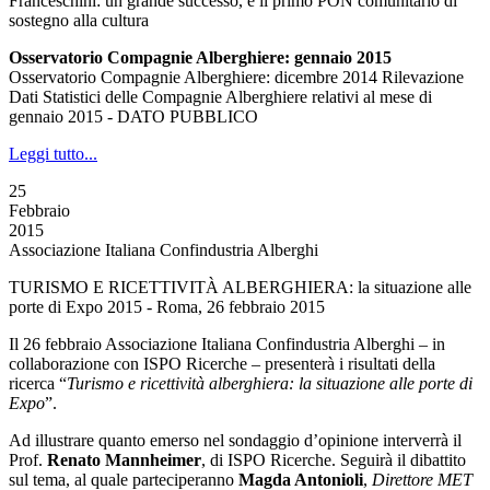
Franceschini: un grande successo, è il primo PON comunitario di
sostegno alla cultura
Osservatorio Compagnie Alberghiere: gennaio 2015
Osservatorio Compagnie Alberghiere: dicembre 2014 Rilevazione
Dati Statistici delle Compagnie Alberghiere relativi al mese di
gennaio 2015 - DATO PUBBLICO
Leggi tutto...
25
Febbraio
2015
Associazione Italiana Confindustria Alberghi
TURISMO E RICETTIVITÀ ALBERGHIERA: la situazione alle
porte di Expo 2015 - Roma, 26 febbraio 2015
Il 26 febbraio Associazione Italiana Confindustria Alberghi – in
collaborazione con ISPO Ricerche – presenterà i risultati della
ricerca “
Turismo e ricettività alberghiera: la situazione alle porte di
Expo
”.
Ad illustrare quanto emerso nel sondaggio d’opinione interverrà il
Prof.
Renato
Mannheimer
,
di ISPO Ricerche. Seguirà il dibattito
sul tema, al quale parteciperanno
Magda Antonioli
,
Direttore MET