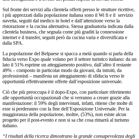
Sul fronte dei servizi alla clientela offerti presso le strutture ricettive,
i più apprezzati dalla popolazione italiana sono il Wi fi e il servizio
navetta, seguiti dal medico in hotel e dall’attenzione verso la
ristorazione e la cucina alternativa. Stessa graduatoria indicata dalla
clientela business, che segnala come più graditi la connessione
internet e il transfer, seguiti però da cucina varia e diversificata e
dalla SPA.
La popolazione del Belpaese si spacca a metà quando si parla della
fiducia verso Expo quale volano per il settore turistico italiano: da un
lato il 51% esprime un atteggiamento positivo, dall’altro il restante
49% – composto in particolar modo da giovani, da istruiti, da
professionisti – manifesta un atteggiamento di sfiducia verso le
opportunità effettivamente offerte dall’esposizione universale.
Ciò che più preoccupa è il dopo-Expo, con particolare riferimento
alle opportunità occupazionali che si verranno a creare grazie alla
manifestazione: il 59% degli intervistati, infatti, ritiene che molte di
esse si perderanno con la fine dell’Esposizione Universale. Per la
maggioranza della popolazione, inoltre, (53%), non esiste alcun
progetto per il post-evento e non si sa che cosa rimarrà al turismo
italiano.
“I risultati della ricerca dimostrano la grande consapevolezza degli