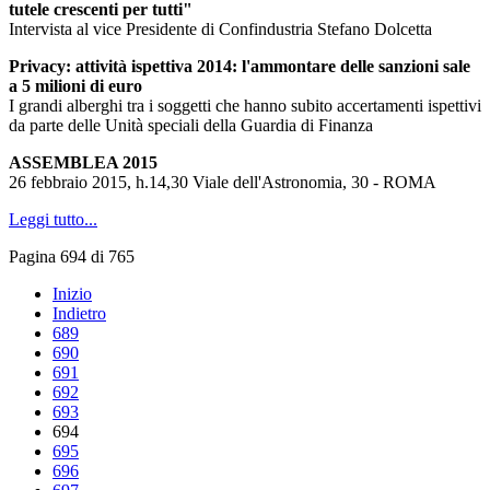
tutele crescenti per tutti"
Intervista al vice Presidente di Confindustria Stefano Dolcetta
Privacy: attività ispettiva 2014: l'ammontare delle sanzioni sale
a 5 milioni di euro
I grandi alberghi tra i soggetti che hanno subito accertamenti ispettivi
da parte delle Unità speciali della Guardia di Finanza
ASSEMBLEA 2015
26 febbraio 2015, h.14,30 Viale dell'Astronomia, 30 - ROMA
Leggi tutto...
Pagina 694 di 765
Inizio
Indietro
689
690
691
692
693
694
695
696