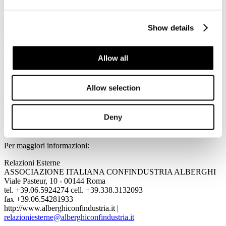
italiana, considerata come unicum, è tra le migliori d’Europa con
un giudizio generale positivo superiore all’80% e giudizi negativi
inferiori al 20%, da considerare fisiologici. E’ una valutazione
Show details
favorevole del termalismo terapeutico e del benessere termale frutto
della qualità del prodotto offerto e della professionalità degli
operatori
– ha dichiarato
Costanzo Jannotti Pecci, Presidente
Federterme
.
Analogamente non mi sorprende – considerato il
Allow all
momento che registra enormi difficoltà - un certo scetticismo da
parte dei giovani sulle ricadute occupazionali di EXPO; sono
convinto che l’evento saprà emozionarci e motivarli a cogliere le
Allow selection
opportunità che si presenteranno, soprattutto se, come certamente
sarà, gli effetti positivi dell’EXPO si manifesteranno, anche
successivamente
.”
Deny
Per maggiori informazioni:
Relazioni Esterne
ASSOCIAZIONE ITALIANA CONFINDUSTRIA ALBERGHI
Viale Pasteur, 10 - 00144 Roma
tel. +39.06.5924274 cell. +39.338.3132093
fax +39.06.54281933
http://www.alberghiconfindustria.it |
relazioniesterne@alberghiconfindustria.it