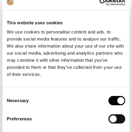
Documenti
Atti del Convegno: "Lo sviluppo delle Reti d'impresa nel settore
turistico"
This website uses cookies
Strumenti, metodologie ed azioni per favorire ed accompagnare i
processi di networking: scarica tutte le presentazioni dei relatori
We use cookies to personalise content and ads, to
provide social media features and to analyse our traffic.
Leggi tutto...
We also share information about your use of our site with
13
our social media, advertising and analytics partners who
Dicembre
may combine it with other information that you’ve
2013
Astoi
provided to them or that they’ve collected from your use
of their services.
ASTOI NewsOnLine - Periodo dal 9 al 13 dicembre 2013
Consent
Leggi tutto...
Necessary
Selection
13
Dicembre
2013
Preferences
Associazione Italiana Confindustria Alberghi