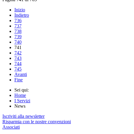
Inizio
Indietro
736
737
738
739
740
741
742
743
744
745
Avanti
Fine
Sei qui:
Home
I Servizi
News
Iscriviti alla newsletter
Risparmia con le nostre convenzioni
Associati