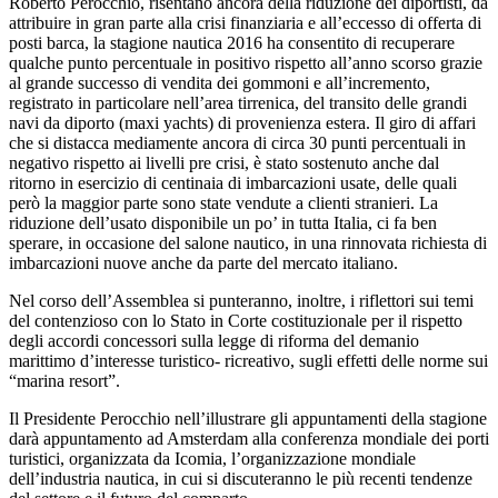
Roberto Perocchio, risentano ancora della riduzione dei diportisti, da
attribuire in gran parte alla crisi finanziaria e all’eccesso di offerta di
posti barca, la stagione nautica 2016 ha consentito di recuperare
qualche punto percentuale in positivo rispetto all’anno scorso grazie
al grande successo di vendita dei gommoni e all’incremento,
registrato in particolare nell’area tirrenica, del transito delle grandi
navi da diporto (maxi yachts) di provenienza estera. Il giro di affari
che si distacca mediamente ancora di circa 30 punti percentuali in
negativo rispetto ai livelli pre crisi, è stato sostenuto anche dal
ritorno in esercizio di centinaia di imbarcazioni usate, delle quali
però la maggior parte sono state vendute a clienti stranieri. La
riduzione dell’usato disponibile un po’ in tutta Italia, ci fa ben
sperare, in occasione del salone nautico, in una rinnovata richiesta di
imbarcazioni nuove anche da parte del mercato italiano.
Nel corso dell’Assemblea si punteranno, inoltre, i riflettori sui temi
del contenzioso con lo Stato in Corte costituzionale per il rispetto
degli accordi concessori sulla legge di riforma del demanio
marittimo d’interesse turistico- ricreativo, sugli effetti delle norme sui
“marina resort”.
Il Presidente Perocchio nell’illustrare gli appuntamenti della stagione
darà appuntamento ad Amsterdam alla conferenza mondiale dei porti
turistici, organizzata da Icomia, l’organizzazione mondiale
dell’industria nautica, in cui si discuteranno le più recenti tendenze