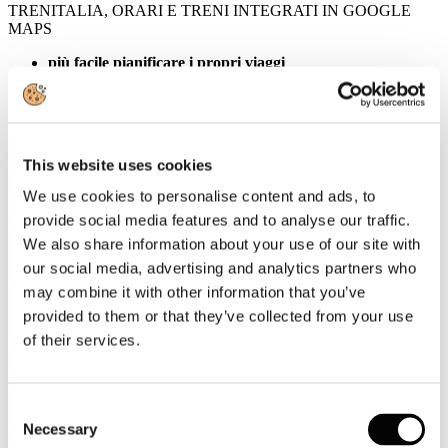
TRENITALIA, ORARI E TRENI INTEGRATI IN GOOGLE
MAPS
più facile pianificare i propri viaggi
funzionalità Google Maps da pc e dispositivi mobili
infomobilità integrata fra offerta Trenitalia e trasporti
pubblici nelle aree urbane
This website uses cookies
Roma, 30 agosto 2016
We use cookies to personalise content and ads, to
Organizzare il viaggio in base alle proprie esigenze è diventato
provide social media features and to analyse our traffic.
ancora più semplice. Trenitalia insieme a Google porta le
We also share information about your use of our site with
informazioni sulle proprie tratte e orari direttamente su Google
our social media, advertising and analytics partners who
Maps, grazie a Google Transit, la funzione che permette di
pianificare al meglio i propri viaggi, scegliendo i più opportuni
may combine it with other information that you’ve
percorsi fino ad arrivare alle fermate dei mezzi di trasporto pubblico
provided to them or that they’ve collected from your use
nelle aree urbane.
of their services.
I viaggiatori possono quindi disporre, da pc e da mobile, delle
informazioni più aggiornate per tutte le rotte servite da Trenitalia, la
società di trasporto ferroviario del Gruppo FS Italiane. Basta inserire
Consent
il punto di partenza e di arrivo desiderati e su Google Maps
Necessary
appariranno, oltre alle indicazioni stradali, anche le icone delle
Selection