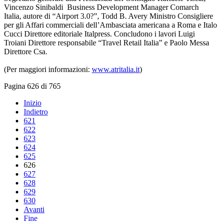
Vincenzo Sinibaldi Business Development Manager Comarch
Italia, autore di “Airport 3.0?”, Todd B. Avery Ministro Consigliere
per gli Affari commerciali dell’Ambasciata americana a Roma e Italo
Cucci Direttore editoriale Italpress. Concludono i lavori Luigi
Troiani Direttore responsabile “Travel Retail Italia” e Paolo Messa
Direttore Csa.
(Per maggiori informazioni:
www.atritalia.it
)
Pagina 626 di 765
Inizio
Indietro
621
622
623
624
625
626
627
628
629
630
Avanti
Fine