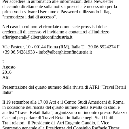
Per accedere in automatico alle informazioni della Newsletter
cliccando direttamente sulla notizia prescelta è necessario per la
prima volta salvare Username e Password utilizzando il flag
"memorizza i dati di accesso".
Nel caso in cui non vi ricordate o non siete provvisti delle
credenziali di accesso vi invitiamo a contattarci all'indirizzo
affarigenerali@alberghiconfindustria.it
V.le Pasteur, 10 - 00144 Roma (RM), Italia T +39.06.5924274 F
+39.06.54281933 - info@alberghiconfindustria.it
2
Agosto
2016
Atri
Presentazione del quarto numero della rivista di ATRI “Travel Retail
Italia”
Il 19 settembre alle 17.00 Atri e il Centro Studi Americani di Roma,
in occasione dell’uscita del quarto numero della Rivista di studi e
analisi “Travel Retail Italia”, organizzano un incontro presso Palazzo
Caetani per parlare di Travel Retail in Italia e negli Stati Uniti.
Tra i relatori, il Presidente di Atri Eugenio Gaudio, il Vice
Segretario generale alla Presidenza del Consiglio Raffaele Tiscar,