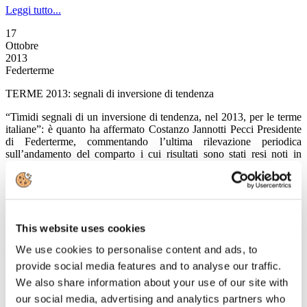
Leggi tutto...
17
Ottobre
2013
Federterme
TERME 2013: segnali di inversione di tendenza
“Timidi segnali di un inversione di tendenza, nel 2013, per le terme
italiane”: è quanto ha affermato Costanzo Jannotti Pecci Presidente
di Federterme, commentando l’ultima rilevazione periodica
sull’andamento del comparto i cui risultati sono stati resi noti in
occasione della nuova edizione di Thermalia, il Salone del Turismo
Termale in corso oggi e domani a Rimini, organizzato da TTG Italia
in collaborazione con la stessa Federterme.
Leggi tutto...
This website uses cookies
17
We use cookies to personalise content and ads, to
Ottobre
2013
provide social media features and to analyse our traffic.
Associazione Italiana Confindustria Alberghi
We also share information about your use of our site with
VALORE TURISMO, finalmente
our social media, advertising and analytics partners who