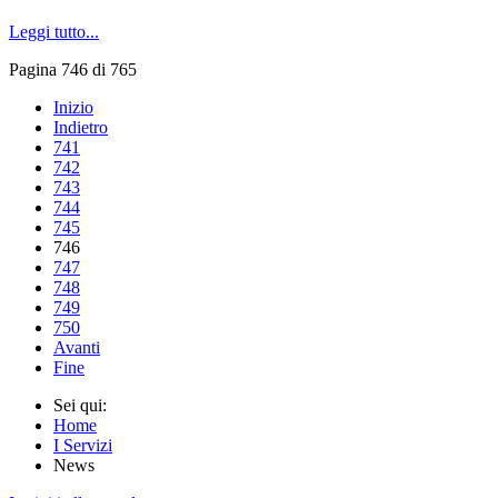
Leggi tutto...
Pagina 746 di 765
Inizio
Indietro
741
742
743
744
745
746
747
748
749
750
Avanti
Fine
Sei qui:
Home
I Servizi
News