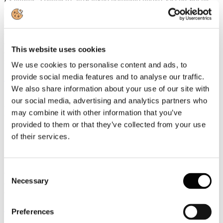
della UIC
Gianpiero Strisciuglio, Amministratore Delegato e Direttore
Generale del Gruppo FS, è stato nominato nuovo Vicepresidente
della UIC - Union internationale des chemins de fer -
This website uses cookies
organizzazione internazionale che riunisce le ferrovie e i principali
stakeholder del settore ferroviario a livello mondiale.
We use cookies to personalise content and ads, to
provide social media features and to analyse our traffic.
Leggi tutto...
We also share information about your use of our site with
3
our social media, advertising and analytics partners who
Agosto
may combine it with other information that you’ve
2026
News 2026
provided to them or that they’ve collected from your use
of their services.
ROTTA SUL 66°SALONE NAUTICO INTERNAZIONALE:
APERTO IL TICKETING ONLINE PER L'EDIZIONE IN
PROGRAMMA A GENOVA DALL'1 AL 6 OTTOBRE 2026
Consent
Con l'apertura del ticketing online entra nel vivo il percorso di
Necessary
avvicinamento al 66° Salone Nautico Internazionale, in programma
Selection
a Genova dall'1 al 6 ottobre 2026.
Leggi tutto...
Preferences