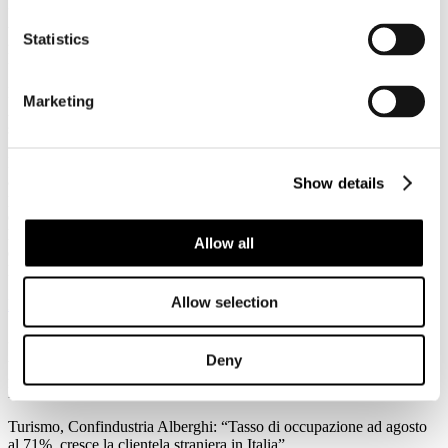
3
Agosto
Statistics
2026
News 2026
Federalismo fiscale: a rischio i servizi del trasporto pubblico. Agens,
Marketing
Anav e Asstra: “Servono correttivi che assicurino il finanziamento al
settore”
Forte preoccupazione da parte di Agens, Anav e Asstra, le
associazioni che in Italia rappresentano le aziende del trasporto
Show details
pubblico locale (TPL), per l’approvazione in Consiglio dei Ministri
del ddl sul federalismo fiscale regionale: “C’è la reale possibilità che
l'attuale impianto normativo metta a repentaglio l'equilibrio
Allow all
economico-finanziario del Trasporto Pubblico Locale e
l'adeguatezza dei servizi su scala nazionale.
Allow selection
Leggi tutto...
3
Agosto
Deny
2026
News 2026
Turismo, Confindustria Alberghi: “Tasso di occupazione ad agosto
al 71%, cresce la clientela straniera in Italia”