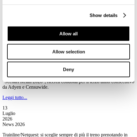
market share complessivo contro il 31% di Booking.com e il 21%
aggregato delle altre Ota.
Show details
Leggi tutto...
13
Luglio
Allow all
2026
News 2026
Allow selection
Censuwide/Ayden: Assistenti IA sempre più presenti negli acquisti
L’intelligenza artificiale non è più soltanto uno strumento di
Deny
supporto agli acquisti, ma si prepara a diventare un vero e proprio
intermediario commerciale secondo quanto emerge all’interno di
“Scenari Retail 2026”, ricerca condotta per il terzo anno consecutivo
da Adyen e Censuwide.
Leggi tutto...
13
Luglio
2026
News 2026
Trainline/Netquest: si sceglie sempre di più il treno prenotando in