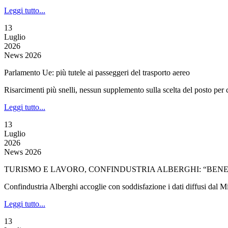
Leggi tutto...
13
Luglio
2026
News 2026
Parlamento Ue: più tutele ai passeggeri del trasporto aereo
Risarcimenti più snelli, nessun supplemento sulla scelta del posto pe
Leggi tutto...
13
Luglio
2026
News 2026
TURISMO E LAVORO, CONFINDUSTRIA ALBERGHI: “BENE 
Confindustria Alberghi accoglie con soddisfazione i dati diffusi dal Min
Leggi tutto...
13