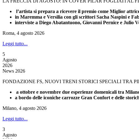
LA FRECCIA DI AGOSTO: IN COVER PILAR FOGLIATI AL 
l’artista si prepara a ricevere il premio come Miglior attri
in Maremma e Versilia con gli scrittori Sacha Naspini e Fa
interviste a Diego Abatantuono, Giovanni Pernice e Julio V
Roma, 4 agosto 2026
Leggi tutto...
5
Agosto
2026
News 2026
FONDAZIONE FS, NUOVI TRENI STORICI SPECIALI TRA 
a ottobre e novembre due esperienze domenicali tra Milano 
a bordo delle iconiche carrozze Gran Confort e delle stori
Milano, 4 agosto 2026
Leggi tutto...
3
Agosto