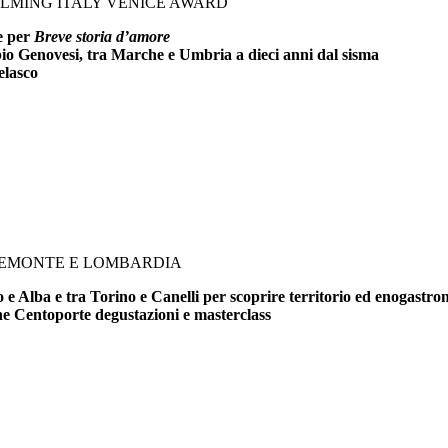
FILMING ITALY VENICE AWARD
ce per
Breve storia d’amore
bio Genovesi, tra Marche e Umbria a dieci anni dal sisma
elasco
PIEMONTE E LOMBARDIA
e Alba e tra Torino e Canelli per scoprire territorio ed enogastr
che Centoporte degustazioni e masterclass