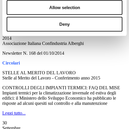
industriale per la sua valenza non solo economica ma come laboratorio di tecnologie e
Allow selection
design. Un settore che va valutato con maggiore attenzione.
Leggi tutto...
Deny
1
Ottobre
2014
Associazione Italiana Confindustria Alberghi
Newsletter N. 168 del 01/10/2014
Circolari
STELLE AL MERITO DEL LAVORO
Stelle al Merito del Lavoro - Conferimento anno 2015
CONTROLLI DEGLI IMPIANTI TERMICI: FAQ DEL MISE
Impianti termici per la climatizzazione invernale ed estiva degli
edifici: il Ministero dello Sviluppo Economico ha pubblicato le
risposte ad alcuni quesiti sul controllo e alla manutenzione
Leggi tutto...
30
Settembre