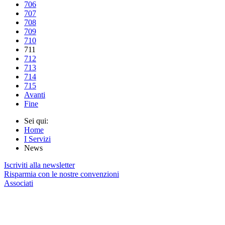
706
707
708
709
710
711
712
713
714
715
Avanti
Fine
Sei qui:
Home
I Servizi
News
Iscriviti alla newsletter
Risparmia con le nostre convenzioni
Associati