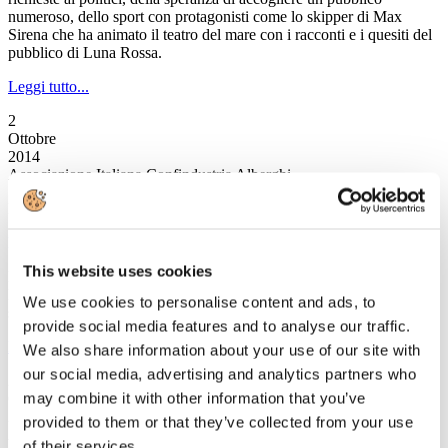
numeroso, dello sport con protagonisti come lo skipper di Max
Sirena che ha animato il teatro del mare con i racconti e i quesiti del
pubblico di Luna Rossa.
Leggi tutto...
2
Ottobre
2014
Associazione Italiana Confindustria Alberghi
Newsletter N. 169 del 02/10/2014
News
This website uses cookies
Presentazione del Rapporto sul mercato del lavoro 2013 - 2014
Presentata ieri presso il CNEL la 14^ edizione del rapporto sullo
We use cookies to personalise content and ads, to
stato e sulle prospettive di sviluppo dell'occupazione
provide social media features and to analyse our traffic.
Leggi tutto...
We also share information about your use of our site with
our social media, advertising and analytics partners who
2
may combine it with other information that you’ve
Ottobre
2014
provided to them or that they’ve collected from your use
Associazione Italiana Confindustria Alberghi
of their services.