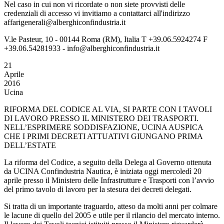
Nel caso in cui non vi ricordate o non siete provvisti delle
credenziali di accesso vi invitiamo a contattarci all'indirizzo
affarigenerali@alberghiconfindustria.it
V.le Pasteur, 10 - 00144 Roma (RM), Italia T +39.06.5924274 F
+39.06.54281933 - info@alberghiconfindustria.it
21
Aprile
2016
Ucina
RIFORMA DEL CODICE AL VIA, SI PARTE CON I TAVOLI
DI LAVORO PRESSO IL MINISTERO DEI TRASPORTI.
NELL’ESPRIMERE SODDISFAZIONE, UCINA AUSPICA
CHE I PRIMI DECRETI ATTUATIVI GIUNGANO PRIMA
DELL’ESTATE
La riforma del Codice, a seguito della Delega al Governo ottenuta
da UCINA Confindustria Nautica, è iniziata oggi mercoledì 20
aprile presso il Ministero delle Infrastrutture e Trasporti con l’avvio
del primo tavolo di lavoro per la stesura dei decreti delegati.
Si tratta di un importante traguardo, atteso da molti anni per colmare
le lacune di quello del 2005 e utile per il rilancio del mercato interno.