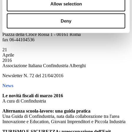
Allow selection
Ufficio Stampa
Ferrovie dello Stato Italiane SpA
Direzione Centrale Comunicazione Esterna e Media
Deny
Relazioni con i Media e Attività Redazionali
tel. 06-44105355
Piazza della Croce Rossa 1 - 00161 Roma
fax 06-44104536
21
Aprile
2016
Associazione Italiana Confindustria Alberghi
Newsletter N. 72 del 21/04/2016
News
Le novità fiscali di marzo 2016
A cura di Confindustria
Alternanza scuola-lavoro: una guida pratica
Una Guida di Confindustria, nata dalla collaborazione tra l'area
Innovazione e Education, Giovani Imprenditori e Piccola Industria
TURISMO E SICUREZZA: preoccupazione dell'Enit,