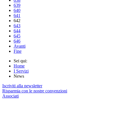
638
639
640
641
642
643
644
645
646
Avanti
Fine
Sei qui:
Home
I Servizi
News
Iscriviti alla newsletter
Risparmia con le nostre convenzioni
Associati