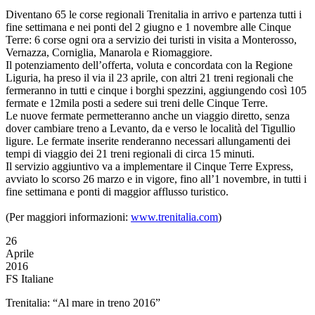
Diventano 65 le corse regionali Trenitalia in arrivo e partenza tutti i
fine settimana e nei ponti del 2 giugno e 1 novembre alle Cinque
Terre: 6 corse ogni ora a servizio dei turisti in visita a Monterosso,
Vernazza, Corniglia, Manarola e Riomaggiore.
Il potenziamento dell’offerta, voluta e concordata con la Regione
Liguria, ha preso il via il 23 aprile, con altri 21 treni regionali che
fermeranno in tutti e cinque i borghi spezzini, aggiungendo così 105
fermate e 12mila posti a sedere sui treni delle Cinque Terre.
Le nuove fermate permetteranno anche un viaggio diretto, senza
dover cambiare treno a Levanto, da e verso le località del Tigullio
ligure. Le fermate inserite renderanno necessari allungamenti dei
tempi di viaggio dei 21 treni regionali di circa 15 minuti.
Il servizio aggiuntivo va a implementare il Cinque Terre Express,
avviato lo scorso 26 marzo e in vigore, fino all’1 novembre, in tutti i
fine settimana e ponti di maggior afflusso turistico.
(Per maggiori informazioni:
www.trenitalia.com
)
26
Aprile
2016
FS Italiane
Trenitalia: “Al mare in treno 2016”