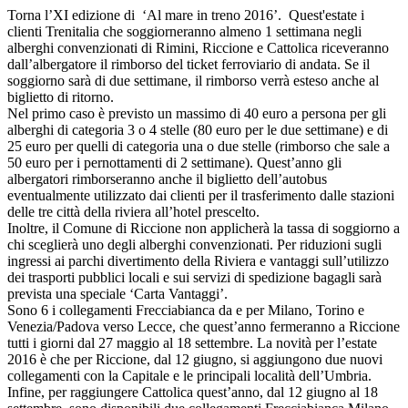
Torna l’XI edizione di ‘Al mare in treno 2016’. Quest'estate i
clienti Trenitalia che soggiorneranno almeno 1 settimana negli
alberghi convenzionati di Rimini, Riccione e Cattolica riceveranno
dall’albergatore il rimborso del ticket ferroviario di andata. Se il
soggiorno sarà di due settimane, il rimborso verrà esteso anche al
biglietto di ritorno.
Nel primo caso è previsto un massimo di 40 euro a persona per gli
alberghi di categoria 3 o 4 stelle (80 euro per le due settimane) e di
25 euro per quelli di categoria una o due stelle (rimborso che sale a
50 euro per i pernottamenti di 2 settimane). Quest’anno gli
albergatori rimborseranno anche il biglietto dell’autobus
eventualmente utilizzato dai clienti per il trasferimento dalle stazioni
delle tre città della riviera all’hotel prescelto.
Inoltre, il Comune di Riccione non applicherà la tassa di soggiorno a
chi sceglierà uno degli alberghi convenzionati. Per riduzioni sugli
ingressi ai parchi divertimento della Riviera e vantaggi sull’utilizzo
dei trasporti pubblici locali e sui servizi di spedizione bagagli sarà
prevista una speciale ‘Carta Vantaggi’.
Sono 6 i collegamenti Frecciabianca da e per Milano, Torino e
Venezia/Padova verso Lecce, che quest’anno fermeranno a Riccione
tutti i giorni dal 27 maggio al 18 settembre. La novità per l’estate
2016 è che per Riccione, dal 12 giugno, si aggiungono due nuovi
collegamenti con la Capitale e le principali località dell’Umbria.
Infine, per raggiungere Cattolica quest’anno, dal 12 giugno al 18