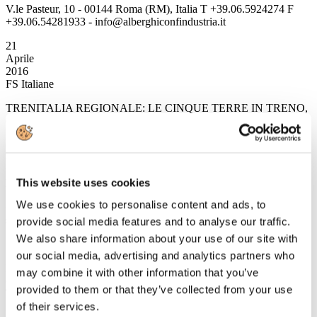
V.le Pasteur, 10 - 00144 Roma (RM), Italia T +39.06.5924274 F
+39.06.54281933 - info@alberghiconfindustria.it
21
Aprile
2016
FS Italiane
TRENITALIA REGIONALE: LE CINQUE TERRE IN TRENO,
65 CORSE GIORNALIERE NEI FINESETTIMANA
• dal 23 aprile, alle 44 corse giornaliere tra Levanto e La Spezia
del “5 terre express”, si aggiungono le fermate di altri 21 treni
regionali nelle stazioni di Monterosso, Vernazza, Corniglia,
This website uses cookies
Manarola e Riomaggiore
We use cookies to personalise content and ads, to
• continua il servizio dedicato di accoglienza e assistenza nelle
stazioni nei periodi di maggiore affluenza
provide social media features and to analyse our traffic.
We also share information about your use of our site with
our social media, advertising and analytics partners who
Le Cinque Terre in treno: un servizio frequente e capillare, un
may combine it with other information that you’ve
concreto sostegno al turismo. Diventano infatti 65 le corse regionali
provided to them or that they’ve collected from your use
Trenitalia in arrivo e partenza tutti i fine settimana e nei ponti del 2
giugno e 1° novembre: sei corse ogni ora - tre per senso di marcia - a
of their services.