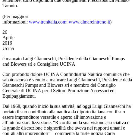
settembre, sono disponibili due collegamenti Frecciabianca Milano-
Taranto.
(Per maggiori
informazioni:
www.trenitalia.com
;
www.almareintreno.it
)
26
Aprile
2016
Ucina
è mancato Luigi Gianneschi, Presidente della Gianneschi Pumps
and Blowers srl e Consigliere UCINA
Con profondo dolore UCINA Confindustria Nautica comunica che
sabato scorso è venuto a mancare Luigi Gianneschi, Presidente della
Gianneschi Pumps and Blowers srl e membro del Consiglio
Generale di UCINA per il Settore Produzione Accessori ed
Equipaggiamenti.
Dal 1968, quando iniziò la sua attività, ad oggi Luigi Gianneschi ha
portato il suo contributo alla nautica da diporto italiana con il suo
essere imprenditore versatile e aperto all’innovazione e
all’internazionalizzazione. “Ricordiamo la sua visione associativa e
la grande discrezione e signorilità che aveva nei rapporti umani e
con gli altri imprenditori” – commenta la triste notizia Carla