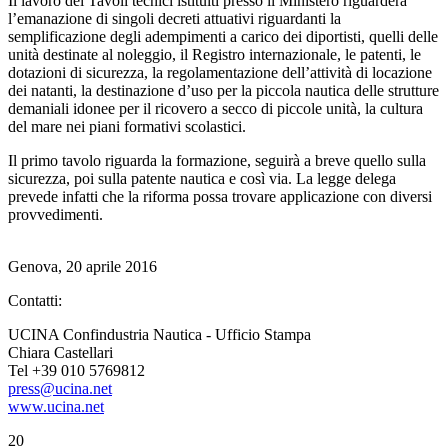
Il lavoro dei Tavoli tecnici istituiti presso il Ministero riguarderà
l’emanazione di singoli decreti attuativi riguardanti la
semplificazione degli adempimenti a carico dei diportisti, quelli delle
unità destinate al noleggio, il Registro internazionale, le patenti, le
dotazioni di sicurezza, la regolamentazione dell’attività di locazione
dei natanti, la destinazione d’uso per la piccola nautica delle strutture
demaniali idonee per il ricovero a secco di piccole unità, la cultura
del mare nei piani formativi scolastici.
Il primo tavolo riguarda la formazione, seguirà a breve quello sulla
sicurezza, poi sulla patente nautica e così via. La legge delega
prevede infatti che la riforma possa trovare applicazione con diversi
provvedimenti.
Genova, 20 aprile 2016
Contatti:
UCINA Confindustria Nautica - Ufficio Stampa
Chiara Castellari
Tel +39 010 5769812
press@ucina.net
www.ucina.net
20