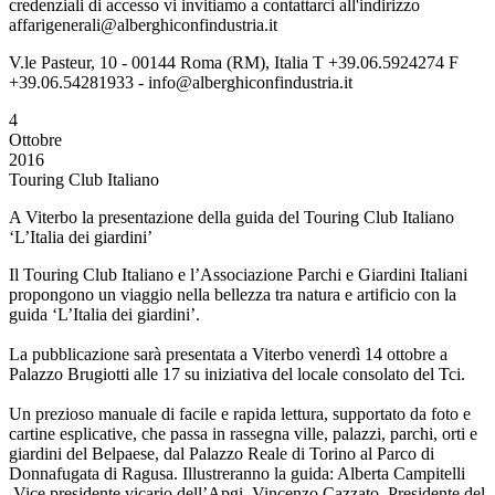
credenziali di accesso vi invitiamo a contattarci all'indirizzo
affarigenerali@alberghiconfindustria.it
V.le Pasteur, 10 - 00144 Roma (RM), Italia T +39.06.5924274 F
+39.06.54281933 - info@alberghiconfindustria.it
4
Ottobre
2016
Touring Club Italiano
A Viterbo la presentazione della guida del Touring Club Italiano
‘L’Italia dei giardini’
Il Touring Club Italiano e l’Associazione Parchi e Giardini Italiani
propongono un viaggio nella bellezza tra natura e artificio con la
guida ‘L’Italia dei giardini’.
La pubblicazione sarà presentata a Viterbo venerdì 14 ottobre a
Palazzo Brugiotti alle 17 su iniziativa del locale consolato del Tci.
Un prezioso manuale di facile e rapida lettura, supportato da foto e
cartine esplicative, che passa in rassegna ville, palazzi, parchi, orti e
giardini del Belpaese, dal Palazzo Reale di Torino al Parco di
Donnafugata di Ragusa. Illustreranno la guida: Alberta Campitelli
Vice presidente vicario dell’Apgi, Vincenzo Cazzato, Presidente del