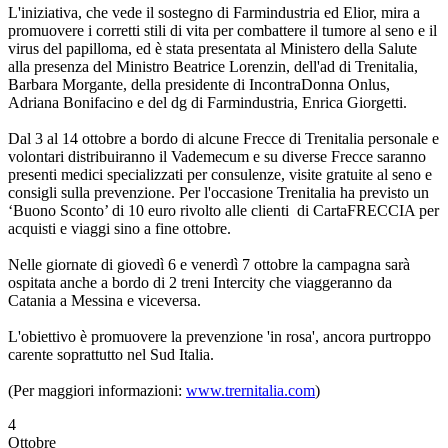
L'iniziativa, che vede il sostegno di Farmindustria ed Elior, mira a
promuovere i corretti stili di vita per combattere il tumore al seno e il
virus del papilloma, ed è stata presentata al Ministero della Salute
alla presenza del Ministro Beatrice Lorenzin, dell'ad di Trenitalia,
Barbara Morgante, della presidente di IncontraDonna Onlus,
Adriana Bonifacino e del dg di Farmindustria, Enrica Giorgetti.
Dal 3 al 14 ottobre a bordo di alcune Frecce di Trenitalia personale e
volontari distribuiranno il Vademecum e su diverse Frecce saranno
presenti medici specializzati per consulenze, visite gratuite al seno e
consigli sulla prevenzione. Per l'occasione Trenitalia ha previsto un
‘Buono Sconto’ di 10 euro rivolto alle clienti di CartaFRECCIA per
acquisti e viaggi sino a fine ottobre.
Nelle giornate di giovedì 6 e venerdì 7 ottobre la campagna sarà
ospitata anche a bordo di 2 treni Intercity che viaggeranno da
Catania a Messina e viceversa.
L'obiettivo è promuovere la prevenzione 'in rosa', ancora purtroppo
carente soprattutto nel Sud Italia.
(Per maggiori informazioni:
www.trernitalia.com
)
4
Ottobre