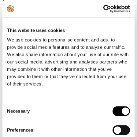
V.le Pasteur, 10 - 00144 Roma (RM), Italia T +39.06.5924274 F
+39.06.54281933 - info@alberghiconfindustria.it
6
This website uses cookies
Ottobre
2016
We use cookies to personalise content and ads, to
Associazione Italiana Confindustria Alberghi
provide social media features and to analyse our traffic.
Newsletter N. 160 del 06/10/2016
We also share information about your use of our site with
our social media, advertising and analytics partners who
Circolari
may combine it with other information that you’ve
SALUTE E SICUREZZA SUL LAVORO - PUBBLICATO IN
provided to them or that they’ve collected from your use
GU IL DECRETO SINP (SISTEMA INFORMATIVO
of their services.
NAZIONALE PER LA PREVENZIONE DEI LUOGHI DI
LAVORO - ART.8 DLGS N.81/2008)
Definite le regole tecniche e di funzionamento del SINP: in vigore
dal 12 ottobre
Consent
Necessary
Selection
Leggi tutto...
5
Ottobre
Preferences
2016