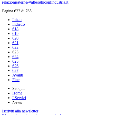
relazioniesterne@alberghiconfindustria.it
Pagina 623 di 765
Inizio
Indietro
618
619
620
621
622
623
624
625
626
627
Avanti
Fine
Sei qui:
Home
I Servizi
News
Iscriviti alla newsletter