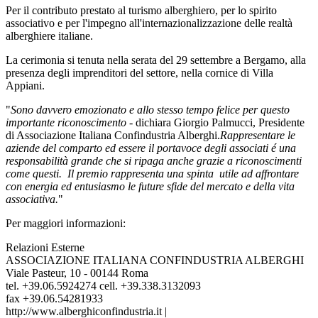
Per il contributo prestato al turismo alberghiero, per lo spirito
associativo e per l'impegno all'internazionalizzazione delle realtà
alberghiere italiane.
La cerimonia si tenuta nella serata del 29 settembre a Bergamo, alla
presenza degli imprenditori del settore, nella cornice di Villa
Appiani.
"
Sono davvero emozionato e allo stesso tempo felice per questo
importante riconoscimento
- dichiara Giorgio Palmucci, Presidente
di Associazione Italiana Confindustria Alberghi.
Rappresentare le
aziende del comparto ed essere il portavoce degli associati é una
responsabilità grande che si ripaga anche grazie a riconoscimenti
come questi. Il premio rappresenta una spinta utile ad affrontare
con energia ed entusiasmo le future sfide del mercato e della vita
associativa.
"
Per maggiori informazioni:
Relazioni Esterne
ASSOCIAZIONE ITALIANA CONFINDUSTRIA ALBERGHI
Viale Pasteur, 10 - 00144 Roma
tel. +39.06.5924274 cell. +39.338.3132093
fax +39.06.54281933
http://www.alberghiconfindustria.it |