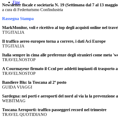
Fine
Newsletter fiscale e societaria N. 19 (Settimana dal 7 al 13 maggi
a cura di Federturismo Confindustria
Rassegna Stampa
MarkMonitor, voli e ricettivo al top degli acquisti online nel trave
TTGITALIA
Il traffico aereo europeo torna a correre, i dati Aci Europe
TTGITALIA
Italia sempre in cima alle preferenze degli stranieri come meta '
TRAVELNOSTOP
A Courmayeur firmato il Ccnl per addetti impianti di trasporto a
TRAVELNOSTOP
Bandiere Blu: la Toscana al 2º posto
GUIDA VIAGGI
Sardegna: nei porti e aeroporti del nord al via la la prevenzione 
WEBITMAG
Toscana Aeroporti: traffico passeggeri record nel trimestre
TRAVEL QUOTIDIANO