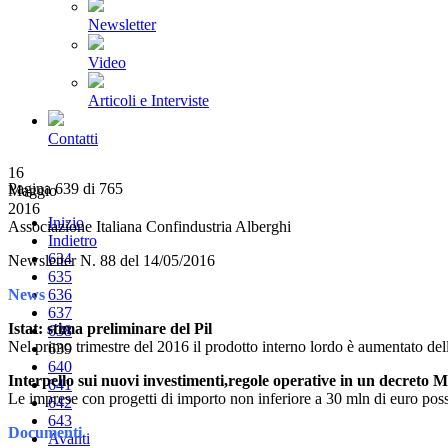
Newsletter
Video
Articoli e Interviste
Contatti
16
Pagina 639 di 765
Maggio
2016
Inizio
Associazione Italiana Confindustria Alberghi
Indietro
634
Newsletter N. 88 del 14/05/2016
635
News
636
637
Istat: stima preliminare del Pil
638
Nel primo trimestre del 2016 il prodotto interno lordo è aumentato dell
639
640
Interpello sui nuovi investimenti,regole operative in un decreto M
641
Le imprese con progetti di importo non inferiore a 30 mln di euro posso
642
643
Documenti
Avanti