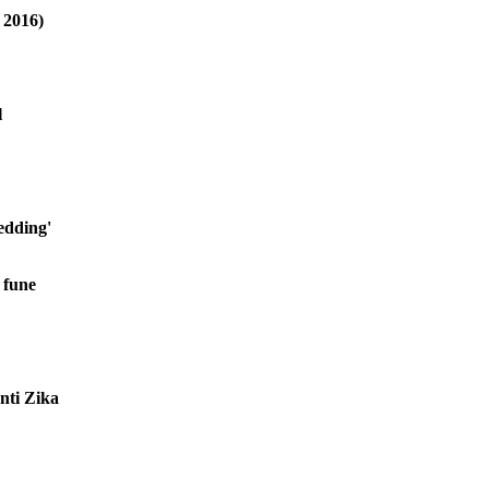
o 2016)
l
wedding'
 fune
anti Zika