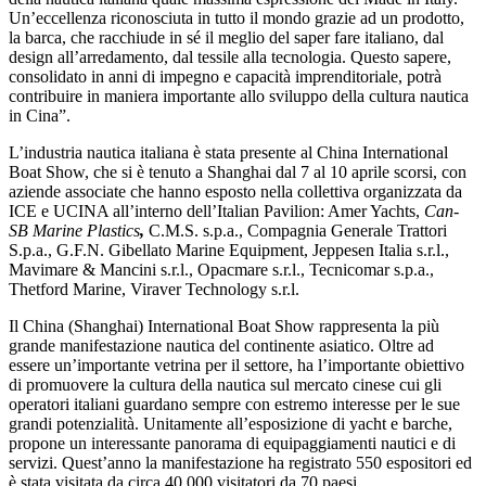
Un’eccellenza riconosciuta in tutto il mondo grazie ad un prodotto,
la barca, che racchiude in sé il meglio del saper fare italiano, dal
design all’arredamento, dal tessile alla tecnologia. Questo sapere,
consolidato in anni di impegno e capacità imprenditoriale, potrà
contribuire in maniera importante allo sviluppo della cultura nautica
in Cina”.
L’industria nautica italiana è stata presente al China International
Boat Show, che si è tenuto a Shanghai dal 7 al 10 aprile scorsi, con
aziende associate che hanno esposto nella collettiva organizzata da
ICE e UCINA all’interno dell’Italian Pavilion: Amer Yachts,
Can
-
SB Marine Plastics
,
C.M.S. s.p.a., Compagnia Generale Trattori
S.p.a., G.F.N. Gibellato Marine Equipment, Jeppesen Italia s.r.l.,
Mavimare & Mancini s.r.l., Opacmare s.r.l., Tecnicomar s.p.a.,
Thetford Marine, Viraver Technology s.r.l.
Il China (Shanghai) International Boat Show rappresenta la più
grande manifestazione nautica del continente asiatico. Oltre ad
essere un’importante vetrina per il settore, ha l’importante obiettivo
di promuovere la cultura della nautica sul mercato cinese cui gli
operatori italiani guardano sempre con estremo interesse per le sue
grandi potenzialità. Unitamente all’esposizione di yacht e barche,
propone un interessante panorama di equipaggiamenti nautici e di
servizi. Quest’anno la manifestazione ha registrato 550 espositori ed
è stata visitata da circa 40.000 visitatori da 70 paesi.