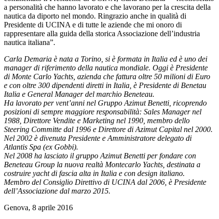
a personalità che hanno lavorato e che lavorano per la crescita della
nautica da diporto nel mondo. Ringrazio anche in qualità di
Presidente di UCINA e di tutte le aziende che mi onoro di
rappresentare alla guida della storica Associazione dell’industria
nautica italiana”.
Carla Demaria è nata a Torino, si è formata in Italia ed è uno dei
manager di riferimento della nautica mondiale. Oggi è Presidente
di Monte Carlo Yachts, azienda che fattura oltre 50 milioni di Euro
e con oltre 300 dipendenti diretti in Italia, è Presidente di Benetau
Italia e General Manager del marchio Beneteau.
Ha lavorato per vent’anni nel Gruppo Azimut Benetti, ricoprendo
posizioni di sempre maggiore responsabilità: Sales Manager nel
1988, Direttore Vendite e Marketing nel 1990, membro dello
Steering Committe dal 1996 e Direttore di Azimut Capital nel 2000.
Nel 2002 è divenuta Presidente e Amministratore delegato di
Atlantis Spa (ex Gobbi).
Nel 2008 ha lasciato il gruppo Azimut Benetti per fondare con
Beneteau Group la nuova realtà Montecarlo Yachts, destinata a
costruire yacht di fascia alta in Italia e con design italiano.
Membro del Consiglio Direttivo di UCINA dal 2006, è Presidente
dell’Associazione dal marzo 2015.
Genova, 8 aprile 2016