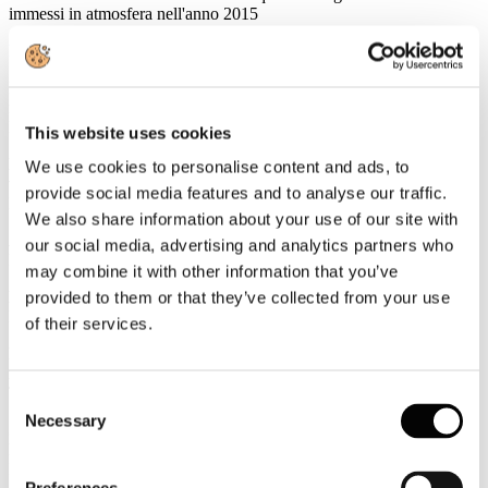
immessi in atmosfera nell'anno 2015
Rassegna Stampa
In Italia il turismo vale 171 miliardi di euro ma l'Enit ha solo 12
milioni per la promozione all'estero
EVENT REPORT
This website uses cookies
I top spender negli alberghi italiani: cambia la mappa dei
We use cookies to personalise content and ads, to
visitatori internazionali di fascia alta
provide social media features and to analyse our traffic.
EVENT REPORT
We also share information about your use of our site with
A Pietrarsa la strategia salva-Italia
our social media, advertising and analytics partners who
L'AGENZIA DI VIAGGI
may combine it with other information that you’ve
Hotels.com: i mediorientali big spender anche nel 2015
provided to them or that they’ve collected from your use
L'AGENZIA DI VIAGGI
of their services.
Rinunciano al viaggio per timore di attentati: il vettore deve
risarcire
TTGITALIA
Consent
Necessary
Selection
Soggiorni in Italia: sono i viaggiatori mediorientali quello che
hanno speso di più nel 2015
ITALIAN VENUE