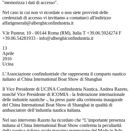
"memorizza i dati di accesso".
Nel caso in cui non vi ricordate o non siete provvisti delle
credenziali di accesso vi invitiamo a contattarci all'indirizzo
affarigenerali@alberghiconfindustria.it
V.le Pasteur, 10 - 00144 Roma (RM), Italia T +39.06.5924274 F
+39.06.54281933 - info@alberghiconfindustria.it
13
Aprile
2016
Ucina
L’Associazione confindustriale che rappresenta il comparto nautico
italiano al China International Boat Show di Shanghai
Il Vice Presidente di UCINA Confindustria Nautica, Andrea Razeto,
nonché Vice Presidente di ICOMIA - la federazione internazionale
delle industrie nautiche -, ha preso parte alla cerimonia inaugurale
del China International Boat Show di Shanghai in qualità di
ambasciatore dell’industria nautica italiana.
Nel suo intervento Razeto ha ricordato che “L’importante presenza
italiana al China International Boat Show conferma la peculiarità
della nautica italiana quale massima espressione del Made in Italy.