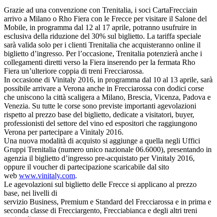
Grazie ad una convenzione con Trenitalia, i soci CartaFreccia
in
arrivo a Milano o Rho Fiera con le Frecce per visitare il Salone del
Mobile, in programma dal 12 al 17 aprile, potranno usufruire in
esclusiva della riduzione del 30% sul biglietto. La tariffa speciale
sarà valida solo per i clienti Trenitalia che acquisteranno online il
biglietto d’ingresso. Per l’occasione, Trenitalia potenzierà anche i
collegamenti diretti verso la Fiera inserendo per la fermata Rho
Fiera un’ulteriore coppia di treni Frecciarossa.
In occasione di Vinitaly 2016, in programma dal 10 al 13 aprile, sarà
possibile arrivare a Verona anche in Frecciarossa con dodici corse
che uniscono la città scaligera a Milano, Brescia, Vicenza, Padova e
Venezia. Su tutte le corse sono previste importanti agevolazioni
rispetto al prezzo base del biglietto, dedicate a visitatori, buyer,
professionisti del settore del vino ed espositori che raggiungono
Verona per partecipare a Vinitaly 2016.
Una nuova modalità di acquisto si aggiunge a quella negli Uffici
Gruppi Trenitalia (numero unico nazionale 06.6000), presentando in
agenzia il biglietto d’ingresso pre-acquistato per Vinitaly 2016,
oppure il voucher di partecipazione scaricabile dal sito
web
www.vinitaly.com
.
Le agevolazioni sul biglietto delle Frecce si applicano al prezzo
base, nei livelli di
servizio Business, Premium e Standard del Frecciarossa e in prima e
seconda classe di Frecciargento, Frecciabianca e degli altri treni