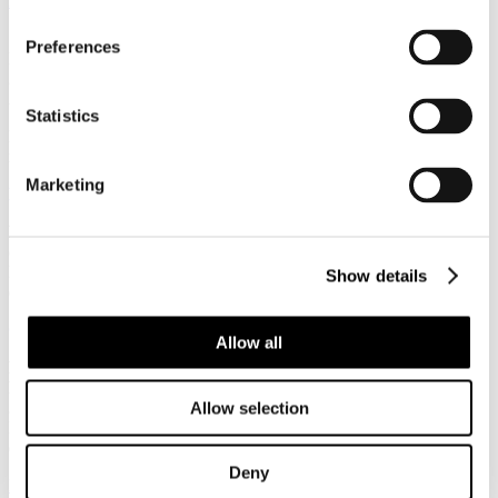
Leggi tutto...
11
Preferences
Febbraio
2014
Associazione Italiana Confindustria Alberghi
Statistics
La Newsletter di Associazione Italiana Confindustria Alberghi
n.25/2014
Marketing
News
Bando per la concessione di contributi a favore delle Reti
d’Impresa per il Turismo
Pubblicazione del Bando per la concessione di contributi per le Reti
Show details
d'Impresa operanti nel settore turismo
Circolari
Allow all
BANDO PER LA CONCESSIONE DI CONTRIBUTI A
FAVORE DELLE RETI D’IMPRESA PER IL TURISMO n.
24 del 10/02/2014
Allow selection
Pubblicazione del Bando per la concessione di contributi per le Reti
d'Impresa operanti nel settore turismo
Deny
Leggi tutto...