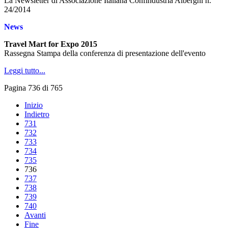
La Newsletter di Associazione Italiana Confindustria Alberghi n.
24/2014
News
Travel Mart for Expo 2015
Rassegna Stampa della conferenza di presentazione dell'evento
Leggi tutto...
Pagina 736 di 765
Inizio
Indietro
731
732
733
734
735
736
737
738
739
740
Avanti
Fine