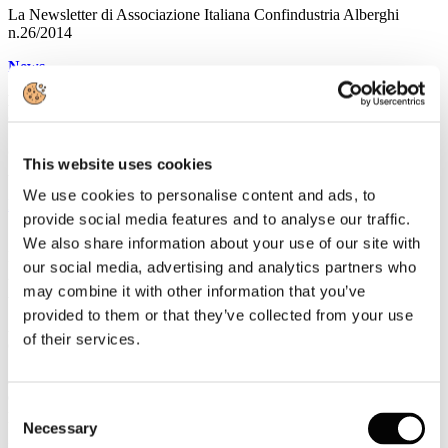
La Newsletter di Associazione Italiana Confindustria Alberghi
n.26/2014
News
Moretti: "Due aeroporti per Milano sono troppi"
GUIDA VIAGGI
Circolare mensile in materia di credito e finanza - Gennaio 2014
This website uses cookies
A cura di Confindustria
We use cookies to personalise content and ads, to
Leggi tutto...
provide social media features and to analyse our traffic.
11
We also share information about your use of our site with
Febbraio
our social media, advertising and analytics partners who
2014
may combine it with other information that you’ve
Astoi
provided to them or that they’ve collected from your use
ASTOI Confindustria Viaggi: indifferibile l'intervento del Governo
of their services.
con misure ad hoc per il settore
ASTOI Confindustria Viaggi chiede al Governo di intervenire
quanto prima con misure legislative ad hoc per il settore turistico e
Consent
per il comparto dei tour operator e delle agenzie di viaggi.
Necessary
Selection