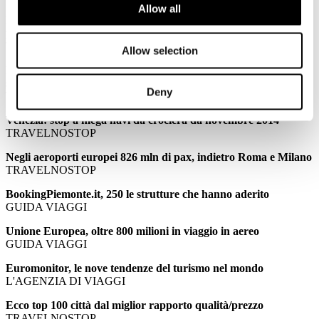
Allow all
PALMUCCI: Confindustria Alberghi: meno stranieri per il
ponte di Ognissanti
TTGITALIA
Allow selection
PALMUCCI: Ponte Ognissanti, turismo in stallo senza gli
stranieri
Deny
TRAVELNOSTOP
Venezia: stop a mega navi da crociera da novembre 2014
TRAVELNOSTOP
Negli aeroporti europei 826 mln di pax, indietro Roma e Milano
TRAVELNOSTOP
BookingPiemonte.it, 250 le strutture che hanno aderito
GUIDA VIAGGI
Unione Europea, oltre 800 milioni in viaggio in aereo
GUIDA VIAGGI
Euromonitor, le nove tendenze del turismo nel mondo
L'AGENZIA DI VIAGGI
Ecco top 100 città dal miglior rapporto qualità/prezzo
TRAVELNOSTOP