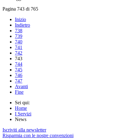
Pagina 743 di 765
Inizio
Indietro
738
739
740
741
742
743
744
745
746
747
Avanti
Fine
Sei qui:
Home
I Servizi
News
Iscriviti alla newsletter
Risparmia con le nostre convenzioni