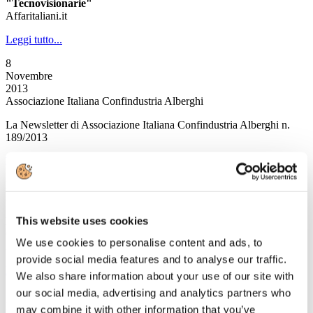
"Tecnovisionarie"
Affaritaliani.it
Leggi tutto...
8
Novembre
2013
Associazione Italiana Confindustria Alberghi
La Newsletter di Associazione Italiana Confindustria Alberghi n.
189/2013
News
Il mercato del lavoro degli stranieri in Italia
Pubblicata la Relazione del secondo trimestre 2013
This website uses cookies
L’ufficio per le politiche del turismo passa dalla Presidenza del
Consiglio dei Ministri al MiBact
We use cookies to personalise content and ads, to
A cura del MiBact
provide social media features and to analyse our traffic.
Leggi tutto...
We also share information about your use of our site with
our social media, advertising and analytics partners who
7
Novembre
may combine it with other information that you’ve