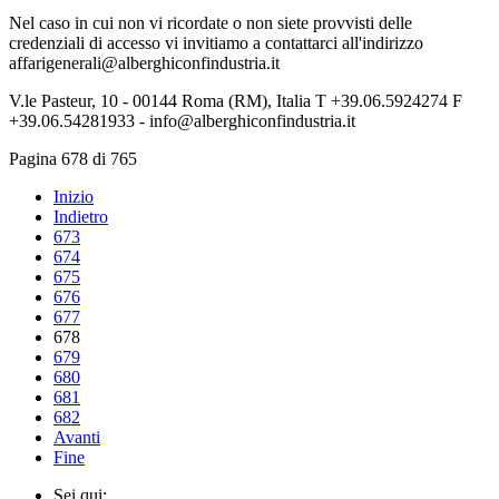
Nel caso in cui non vi ricordate o non siete provvisti delle
credenziali di accesso vi invitiamo a contattarci all'indirizzo
affarigenerali@alberghiconfindustria.it
V.le Pasteur, 10 - 00144 Roma (RM), Italia T +39.06.5924274 F
+39.06.54281933 - info@alberghiconfindustria.it
Pagina 678 di 765
Inizio
Indietro
673
674
675
676
677
678
679
680
681
682
Avanti
Fine
Sei qui: