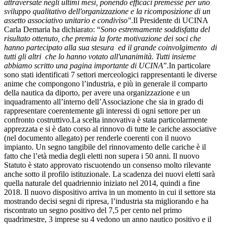
attraversate negli ultimi mesi, ponendo efficaci premesse per uno
sviluppo qualitativo dell'organizzazione e la ricomposizione di un
assetto associativo unitario e condiviso"
.Il Presidente di UCINA
Carla Demaria ha dichiarato: “
Sono estremamente soddisfatta del
risultato ottenuto, che premia la forte motivazione dei soci che
hanno partecipato alla sua stesura ed il grande coinvolgimento di
tutti gli altri che lo hanno votato all'unanimità. Tutti insieme
abbiamo scritto una pagina importante di UCINA
”.In particolare
sono stati identificati 7 settori merceologici rappresentanti le diverse
anime che compongono l’industria, e più in generale il comparto
della nautica da diporto, per avere una organizzazione e un
inquadramento all’interno dell’Associazione che sia in grado di
rappresentare coerentemente gli interessi di ogni settore per un
confronto costruttivo.La scelta innovativa è stata particolarmente
apprezzata e si è dato corso al rinnovo di tutte le cariche associative
(nel documento allegato) per renderle coerenti con il nuovo
impianto. Un segno tangibile del rinnovamento delle cariche è il
fatto che l’età media degli eletti non supera i 50 anni. Il nuovo
Statuto è stato approvato riscuotendo un consenso molto rilevante
anche sotto il profilo istituzionale. La scadenza dei nuovi eletti sarà
quella naturale del quadriennio iniziato nel 2014, quindi a fine
2018. Il nuovo dispositivo arriva in un momento in cui il settore sta
mostrando decisi segni di ripresa, l’industria sta migliorando e ha
riscontrato un segno positivo del 7,5 per cento nel primo
quadrimestre, 3 imprese su 4 vedono un anno nautico positivo e il