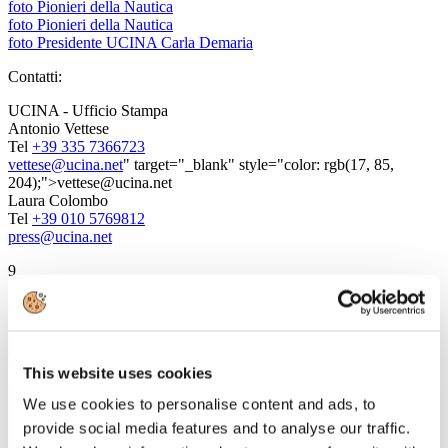
foto Pionieri della Nautica
foto Pionieri della Nautica
foto Presidente UCINA Carla Demaria
Contatti:
UCINA - Ufficio Stampa
Antonio Vettese
Tel
+39 335 7366723
vettese@ucina.net
" target="_blank" style="color: rgb(17, 85,
204);">vettese@ucina.net
Laura Colombo
Tel
+39 010 5769812
press@ucina.net
9
Giugno
2015
FS Italiane
TRENITALIA E AGENZIE DI VIAGGIO: RINNOVATO IL
This website uses cookies
CONTRATTO
We use cookies to personalise content and ads, to
interessa circa 6700 agenzie e 16 milioni di clienti
provide social media features and to analyse our traffic.
l’accordo amplia la gamma dei servizi acquistabili dai
clienti nelle Agenzie