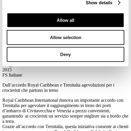
e Alta Velocità di Trenitalia, ha commentato con
Show details
soddisfazionequest’accordo: “
l’obiettivo di Trenitalia è offrire ai
propri clienti servizi sempre più evoluti e innovativi in ogni fase del
viaggio, iniziando dalla sua pianificazione. La rinnovata
Allow all
partnership con quasi 7mila agenzie di viaggio italiane, un numero
in costante crescita, ha proprio questo scopo: essere sempre vicini ai
nostri clienti attraverso i nostri principali interlocutori commerciali
Allow selection
rispondendo ad esigenze sempre più evolute
.”
Deny
9
Giugno
2015
FS Italiane
Dall’accordo Royal Caribbean e Trenitalia agevolazioni per i
crocieristi che partono in treno
Royal Caribbean International rinnova un importante accordo con
Trenitalia per agevolare il raggiungimento in treno dei porti
d’imbarco di Civitavecchia e Venezia a prezzi convenienti,
garantendo ai crocieristi un servizio sempre migliore sia a bordo che
a terra.
Grazie all’accordo con Trenitalia, questa iniziativa consente ai clienti