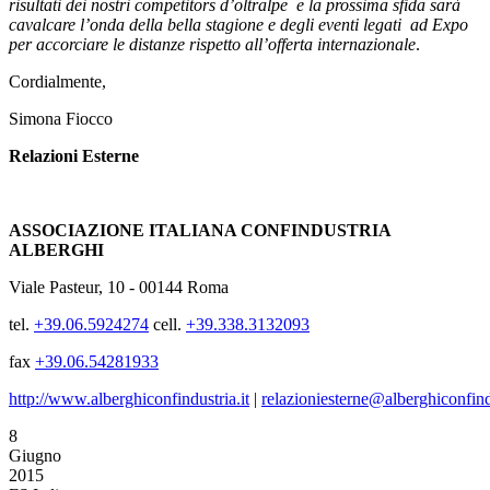
risultati dei nostri competitors d’oltralpe e la prossima sfida sarà
cavalcare l’onda della bella stagione e degli eventi legati ad Expo
per accorciare le distanze rispetto all’offerta internazionale
.
Cordialmente,
Simona Fiocco
Relazioni Esterne
ASSOCIAZIONE ITALIANA CONFINDUSTRIA
ALBERGHI
Viale Pasteur, 10 - 00144 Roma
tel.
+39.06.5924274
cell.
+39.338.3132093
fax
+39.06.54281933
http://www.alberghiconfindustria.it
|
relazioniesterne@alberghiconfindu
8
Giugno
2015