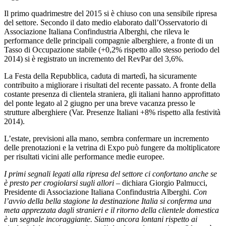
Il primo quadrimestre del 2015 si è chiuso con una sensibile ripresa
del settore. Secondo il dato medio elaborato dall’Osservatorio di
Associazione Italiana Confindustria Alberghi, che rileva le
performance delle principali compagnie alberghiere, a fronte di un
Tasso di Occupazione stabile (+0,2% rispetto allo stesso periodo del
2014) si è registrato un incremento del RevPar del 3,6%.
La Festa della Repubblica, caduta di martedì, ha sicuramente
contribuito a migliorare i risultati del recente passato. A fronte della
costante presenza di clientela straniera, gli italiani hanno approfittato
del ponte legato al 2 giugno per una breve vacanza presso le
strutture alberghiere (Var. Presenze Italiani +8% rispetto alla festività
2014).
L’estate, previsioni alla mano, sembra confermare un incremento
delle prenotazioni e la vetrina di Expo può fungere da moltiplicatore
per risultati vicini alle performance medie europee.
I primi segnali legati alla ripresa del settore ci confortano anche se
è presto per crogiolarsi sugli allori
– dichiara Giorgio Palmucci,
Presidente di Associazione Italiana Confindustria Alberghi.
Con
l’avvio della bella stagione la destinazione Italia si conferma una
meta apprezzata dagli stranieri e il ritorno della clientele domestica
è un segnale incoraggiante. Siamo ancora lontani rispetto ai