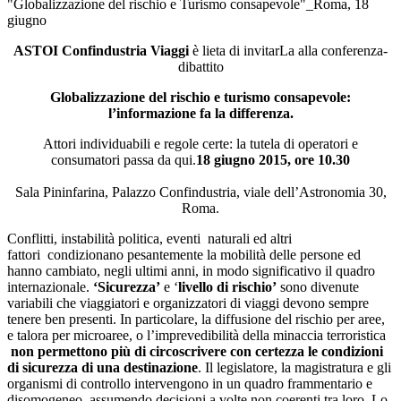
"Globalizzazione del rischio e Turismo consapevole"_Roma, 18
giugno
ASTOI Confindustria Viaggi
è lieta di invitarLa alla conferenza-
dibattito
Globalizzazione del rischio e turismo consapevole:
l’informazione fa la differenza.
Attori individuabili e regole certe: la tutela di operatori e
consumatori passa da qui.
18 giugno 2015, ore 10.30
Sala Pininfarina, Palazzo Confindustria, viale dell’Astronomia 30,
Roma.
Conflitti, instabilità politica, eventi naturali ed altri
fattori condizionano pesantemente la mobilità delle persone ed
hanno cambiato, negli ultimi anni, in modo significativo il quadro
internazionale.
‘Sicurezza’
e ‘
livello di rischio’
sono divenute
variabili che viaggiatori e organizzatori di viaggi devono sempre
tenere ben presenti. In particolare, la diffusione del rischio per aree,
e talora per microaree, o l’imprevedibilità della minaccia terroristica
non permettono più di circoscrivere con certezza le condizioni
di sicurezza di una destinazione
. Il legislatore, la magistratura e gli
organismi di controllo intervengono in un quadro frammentario e
disomogeneo, assumendo decisioni a volte non coerenti tra loro. Lo