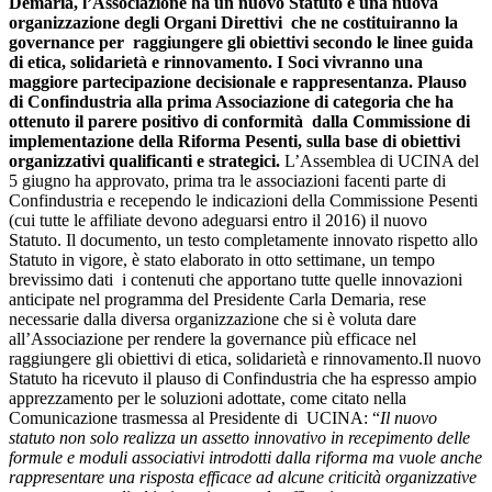
Demaria, l’Associazione ha un nuovo Statuto e una nuova
organizzazione degli Organi Direttivi che ne costituiranno la
governance per raggiungere gli obiettivi secondo le linee guida
di etica, solidarietà e rinnovamento. I Soci vivranno una
maggiore partecipazione decisionale e rappresentanza. Plauso
di Confindustria alla prima Associazione di categoria che ha
ottenuto il parere positivo di conformità dalla Commissione di
implementazione della Riforma Pesenti, sulla base di obiettivi
organizzativi qualificanti e strategici.
L’Assemblea di UCINA del
5 giugno ha approvato, prima tra le associazioni facenti parte di
Confindustria e recependo le indicazioni della Commissione Pesenti
(cui tutte le affiliate devono adeguarsi entro il 2016) il nuovo
Statuto. Il documento, un testo completamente innovato rispetto allo
Statuto in vigore, è stato elaborato in otto settimane, un tempo
brevissimo dati i contenuti che apportano tutte quelle innovazioni
anticipate nel programma del Presidente Carla Demaria, rese
necessarie dalla diversa organizzazione che si è voluta dare
all’Associazione per rendere la governance più efficace nel
raggiungere gli obiettivi di etica, solidarietà e rinnovamento.Il nuovo
Statuto ha ricevuto il plauso di Confindustria che ha espresso ampio
apprezzamento per le soluzioni adottate, come citato nella
Comunicazione trasmessa al Presidente di UCINA: “
Il nuovo
statuto non solo realizza un assetto innovativo in recepimento delle
formule e moduli associativi introdotti dalla riforma ma vuole anche
rappresentare una risposta efficace ad alcune criticità organizzative