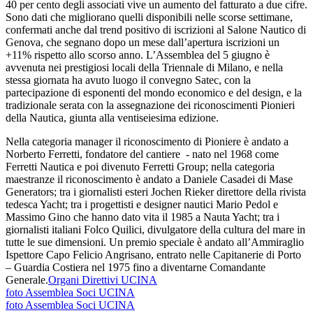
40 per cento degli associati vive un aumento del fatturato a due cifre.
Sono dati che migliorano quelli disponibili nelle scorse settimane,
confermati anche dal trend positivo di iscrizioni al Salone Nautico di
Genova, che segnano dopo un mese dall’apertura iscrizioni un
+11% rispetto allo scorso anno. L’Assemblea del 5 giugno è
avvenuta nei prestigiosi locali della Triennale di Milano, e nella
stessa giornata ha avuto luogo il convegno Satec, con la
partecipazione di esponenti del mondo economico e del design, e la
tradizionale serata con la assegnazione dei riconoscimenti Pionieri
della Nautica, giunta alla ventiseiesima edizione.
Nella categoria manager il riconoscimento di Pioniere è andato a
Norberto Ferretti, fondatore del cantiere - nato nel 1968 come
Ferretti Nautica e poi divenuto Ferretti Group; nella categoria
maestranze il riconoscimento è andato a Daniele Casadei di Mase
Generators; tra i giornalisti esteri Jochen Rieker direttore della rivista
tedesca Yacht; tra i progettisti e designer nautici Mario Pedol e
Massimo Gino che hanno dato vita il 1985 a Nauta Yacht; tra i
giornalisti italiani Folco Quilici, divulgatore della cultura del mare in
tutte le sue dimensioni. Un premio speciale è andato all’Ammiraglio
Ispettore Capo Felicio Angrisano, entrato nelle Capitanerie di Porto
– Guardia Costiera nel 1975 fino a diventarne Comandante
Generale.
Organi Direttivi UCINA
foto Assemblea Soci UCINA
foto Assemblea Soci UCINA