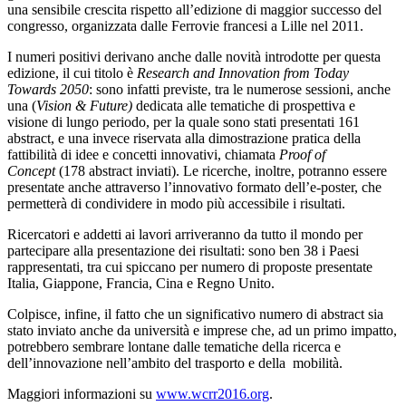
una sensibile crescita rispetto all’edizione di maggior successo del
congresso, organizzata dalle Ferrovie francesi a Lille nel 2011.
I numeri positivi derivano anche dalle novità introdotte per questa
edizione, il cui titolo è
Research and Innovation from Today
Towards 2050
: sono infatti previste, tra le numerose sessioni, anche
una (
Vision & Future)
dedicata alle tematiche di prospettiva e
visione di lungo periodo, per la quale sono stati presentati 161
abstract, e una invece riservata alla dimostrazione pratica della
fattibilità di idee e concetti innovativi, chiamata
Proof of
Concept
(178 abstract inviati). Le ricerche, inoltre, potranno essere
presentate anche attraverso l’innovativo formato dell’e-poster, che
permetterà di condividere in modo più accessibile i risultati.
Ricercatori e addetti ai lavori arriveranno da tutto il mondo per
partecipare alla presentazione dei risultati: sono ben 38 i Paesi
rappresentati, tra cui spiccano per numero di proposte presentate
Italia, Giappone, Francia, Cina e Regno Unito.
Colpisce, infine, il fatto che un significativo numero di abstract sia
stato inviato anche da università e imprese che, ad un primo impatto,
potrebbero sembrare lontane dalle tematiche della ricerca e
dell’innovazione nell’ambito del trasporto e della mobilità.
Maggiori informazioni su
www.wcrr2016.org
.