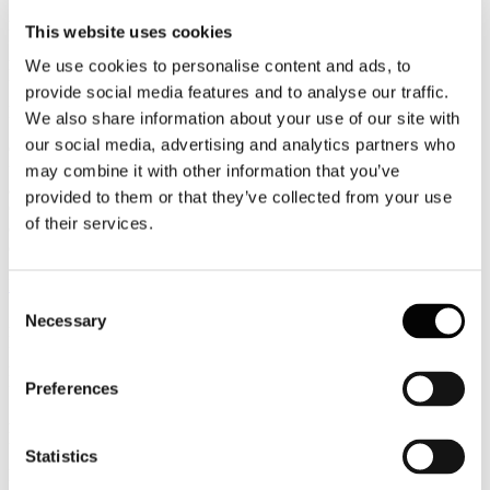
27
This website uses cookies
Luglio
2026
We use cookies to personalise content and ads, to
News 2026
provide social media features and to analyse our traffic.
Boeing: la flotta aerea entro il 2045 toccherà 500mila velivoli
We also share information about your use of our site with
our social media, advertising and analytics partners who
Cieli sempre più affollati da qui ai prossimi 20 anni: entro il 2045 la
flotta mondiale dell’aviazione commerciale toccherà oltre 50.000
may combine it with other information that you’ve
aeromobili secondo la previsione contenuta nel Commercial Market
provided to them or that they’ve collected from your use
Outlook 2026 di Boeing che prevede un basso impatto delle attuali
of their services.
criticità del settore sulla crescita di lungo periodo dell’aviazione
civile.
Leggi tutto...
Consent
Necessary
27
Selection
Luglio
2026
News 2026
Preferences
Ayvens Mobility Monitor 2026: in Italia si predilige il noleggio a
lungo termine
Statistics
La transizione culturale dal concetto di possesso del veicolo a quello