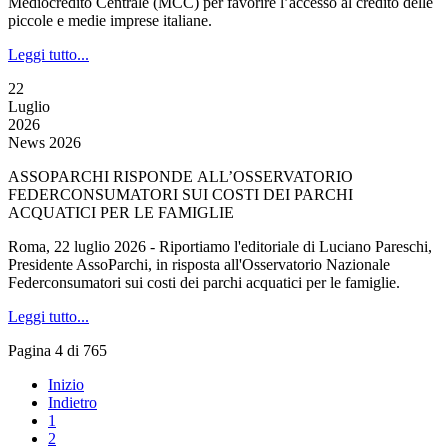
Mediocredito Centrale (MCC) per favorire l’accesso al credito delle
piccole e medie imprese italiane.
Leggi tutto...
22
Luglio
2026
News 2026
ASSOPARCHI RISPONDE ALL’OSSERVATORIO
FEDERCONSUMATORI SUI COSTI DEI PARCHI
ACQUATICI PER LE FAMIGLIE
Roma, 22 luglio 2026 - Riportiamo l'editoriale di Luciano Pareschi,
Presidente AssoParchi, in risposta all'Osservatorio Nazionale
Federconsumatori sui costi dei parchi acquatici per le famiglie.
Leggi tutto...
Pagina 4 di 765
Inizio
Indietro
1
2