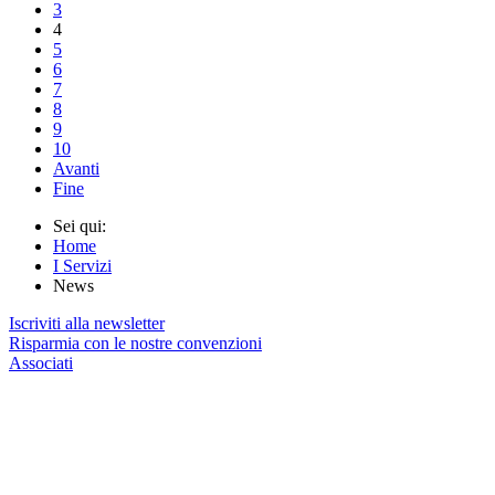
3
4
5
6
7
8
9
10
Avanti
Fine
Sei qui:
Home
I Servizi
News
Iscriviti alla newsletter
Risparmia con le nostre convenzioni
Associati