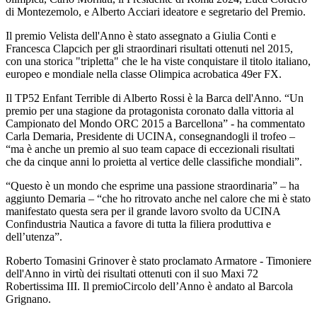
di Montezemolo, e Alberto Acciari ideatore e segretario del Premio.
Il premio Velista dell'Anno è stato assegnato a Giulia Conti e
Francesca Clapcich per gli straordinari risultati ottenuti nel 2015,
con una storica "tripletta" che le ha viste conquistare il titolo italiano,
europeo e mondiale nella classe Olimpica acrobatica 49er FX.
Il TP52 Enfant Terrible di Alberto Rossi è la Barca dell'Anno. “Un
premio per una stagione da protagonista coronato dalla vittoria al
Campionato del Mondo ORC 2015 a Barcellona” - ha commentato
Carla Demaria, Presidente di UCINA, consegnandogli il trofeo –
“ma è anche un premio al suo team capace di eccezionali risultati
che da cinque anni lo proietta al vertice delle classifiche mondiali”.
“Questo è un mondo che esprime una passione straordinaria” – ha
aggiunto Demaria – “che ho ritrovato anche nel calore che mi è stato
manifestato questa sera per il grande lavoro svolto da UCINA
Confindustria Nautica a favore di tutta la filiera produttiva e
dell’utenza”.
Roberto Tomasini Grinover è stato proclamato Armatore - Timoniere
dell'Anno in virtù dei risultati ottenuti con il suo Maxi 72
Robertissima III. Il premioCircolo dell’Anno è andato al Barcola
Grignano.