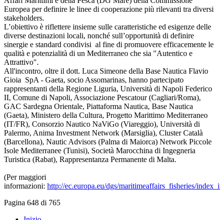
Affari Marittimi e della Pesca (DG Mare) della Commissione
Europea per definire le linee di cooperazione più rilevanti tra diversi
stakeholders.
L’obiettivo è riflettere insieme sulle caratteristiche ed esigenze delle
diverse destinazioni locali, nonché sull’opportunità di definire
sinergie e standard condivisi al fine di promuovere efficacemente le
qualità e potenzialità di un Mediterraneo che sia "Autentico e
Attrattivo".
All'incontro, oltre il dott. Luca Simeone della Base Nautica Flavio
Gioia SpA - Gaeta, socio Assomarinas, hanno partecipato
rappresentanti della Regione Liguria, Università di Napoli Federico
II, Comune di Napoli, Associazione Pescatour (Cagliari/Roma),
GAC Sardegna Orientale, Piattaforma Nautica, Base Nautica
(Gaeta), Ministero della Cultura, Progetto Marittimo Mediterraneo
(IT/FR), Consorzio Nautico NaViGo (Viareggio), Università di
Palermo, Anima Investment Network (Marsiglia), Cluster Català
(Barcellona), Nautic Advisors (Palma di Maiorca) Network Piccole
Isole Mediterranee (Tunisi), Società Marocchina di Ingegneria
Turistica (Rabat), Rappresentanza Permanente di Malta.
(Per maggiori
informazioni:
http://ec.europa.eu/dgs/maritimeaffairs_fisheries/index_
Pagina 648 di 765
Inizio