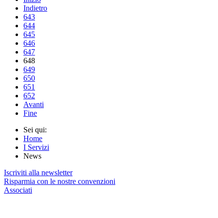
Indietro
643
644
645
646
647
648
649
650
651
652
Avanti
Fine
Sei qui:
Home
I Servizi
News
Iscriviti alla newsletter
Risparmia con le nostre convenzioni
Associati