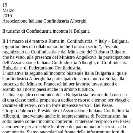
15
Marzo
2016
Associazione Italiana Confindustria Alberghi
Il turismo di Confindustria incontra la Bulgaria
Il 14 marzo si è tenuto a Roma in Confindustria
, “
Italy – Bulgaria.
Opportunities of collaboration in the Tourism sector”, l’evento,
organizzato da Confindustria e dal Ministero del Turismo Bulgaro,
che ha visto, alla presenza del Ministro Angelkova, la partecipazione
dell’Associazione Italiana Confindustria Alberghi, di Confindustria
Bulgaria e di Federturismo Confindustria.
L’iniziativa fa seguito all’incontro bilaterale Italia Bulgaria al quale
Confindustria Alberghi ha partecipato lo scorso anno a Sofia, alla
presenza del Ministro Franceschini per favorire investimenti e
scambi tra i nostri paesi anche in ambito turistico.
L’attuale quadro economico della Bulgaria sta favorendo la nascita
di una classe media propensa a dedicare risorse e tempo per viaggi e
vacanze all’estero, con un forte interesse verso il Bel Paese.
Giorgio Palmucci, Presidente di Associazione Italiana Confindustria
Alberghi, intervenuto anche in rappresentanza di Federturismo, ha
sottolineato come l’incontro confermi l’interesse reciproco dei Paesi
a cooperare per arricchire le offerte del panorama turistico su scala
comunitaria. Siamo agevolati sul fronte delle infrastrutture forti di