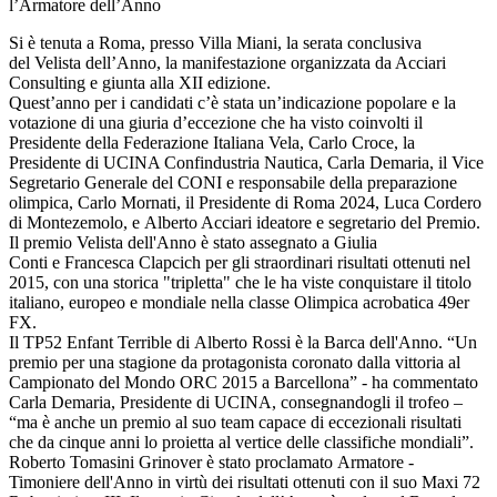
l’Armatore dell’Anno
Si è tenuta a Roma, presso Villa Miani, la serata conclusiva
del Velista dell’Anno, la manifestazione organizzata da Acciari
Consulting e giunta alla XII edizione.
Quest’anno per i candidati c’è stata un’indicazione popolare e la
votazione di una giuria d’eccezione che ha visto coinvolti il
Presidente della Federazione Italiana Vela, Carlo Croce, la
Presidente di UCINA Confindustria Nautica, Carla Demaria, il Vice
Segretario Generale del CONI e responsabile della preparazione
olimpica, Carlo Mornati, il Presidente di Roma 2024, Luca Cordero
di Montezemolo, e Alberto Acciari ideatore e segretario del Premio.
Il premio Velista dell'Anno è stato assegnato a Giulia
Conti e Francesca Clapcich per gli straordinari risultati ottenuti nel
2015, con una storica "tripletta" che le ha viste conquistare il titolo
italiano, europeo e mondiale nella classe Olimpica acrobatica 49er
FX.
Il TP52 Enfant Terrible di Alberto Rossi è la Barca dell'Anno. “Un
premio per una stagione da protagonista coronato dalla vittoria al
Campionato del Mondo ORC 2015 a Barcellona” - ha commentato
Carla Demaria, Presidente di UCINA, consegnandogli il trofeo –
“ma è anche un premio al suo team capace di eccezionali risultati
che da cinque anni lo proietta al vertice delle classifiche mondiali”.
Roberto Tomasini Grinover è stato proclamato Armatore -
Timoniere dell'Anno in virtù dei risultati ottenuti con il suo Maxi 72