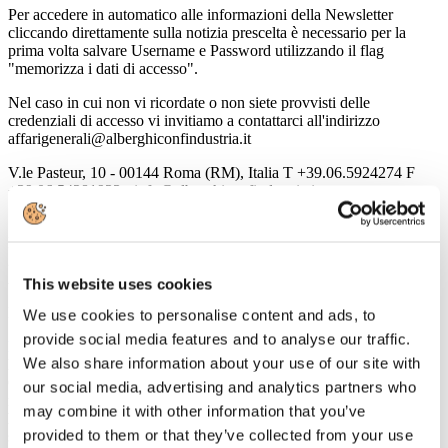
Per accedere in automatico alle informazioni della Newsletter
cliccando direttamente sulla notizia prescelta è necessario per la
prima volta salvare Username e Password utilizzando il flag
"memorizza i dati di accesso".
Nel caso in cui non vi ricordate o non siete provvisti delle
credenziali di accesso vi invitiamo a contattarci all'indirizzo
affarigenerali@alberghiconfindustria.it
V.le Pasteur, 10 - 00144 Roma (RM), Italia T +39.06.5924274 F
+39.06.54281933 - info@alberghiconfindustria.it
10
Marzo
2016
Associazione Italiana Confindustria Alberghi
This website uses cookies
Newsletter N. 43 del 10/03/2016
We use cookies to personalise content and ads, to
provide social media features and to analyse our traffic.
News
We also share information about your use of our site with
ISTAT: Nota mensile n. 2/2016
On line la Nota mensile sull'andamento dell'economia italiana del
our social media, advertising and analytics partners who
mese di febbraio 2016
may combine it with other information that you’ve
Bando per la gestione delle Terme di Arta
provided to them or that they’ve collected from your use
scadenza presentazione offerte 17.03.2016