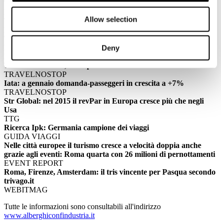
TTGITALIA
Le attrazioni più recensite? sono in Lazio, Toscana e Veneto
Allow selection
TRAVELNOSTOP
Big G lancia Destinations. Google consiglia i viaggi
TTG
BASTERRECHEA - L'Italia deve credere in se stessa
Deny
Business People
Turismo Montano, se ne parla sabato a Cortina
TRAVELNOSTOP
Iata: a gennaio domanda-passeggeri in crescita a +7%
TRAVELNOSTOP
Str Global: nel 2015 il revPar in Europa cresce più che negli
Usa
TTG
Ricerca Ipk: Germania campione dei viaggi
GUIDA VIAGGI
Nelle città europee il turismo cresce a velocità doppia anche
grazie agli eventi: Roma quarta con 26 milioni di pernottamenti
EVENT REPORT
Roma, Firenze, Amsterdam: il tris vincente per Pasqua secondo
trivago.it
WEBITMAG
Tutte le informazioni sono consultabili all'indirizzo
www.alberghiconfindustria.it