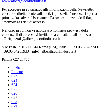
www.alberghiconfindustria.it
Per accedere in automatico alle informazioni della Newsletter
cliccando direttamente sulla notizia prescelta è necessario per la
prima volta salvare Username e Password utilizzando il flag
"memorizza i dati di accesso".
Nel caso in cui non vi ricordate o non siete provvisti delle
credenziali di accesso vi invitiamo a contattarci all'indirizzo
affarigenerali@alberghiconfindustria.it
V.le Pasteur, 10 - 00144 Roma (RM), Italia T +39.06.5924274 F
+39.06.54281933 - info@alberghiconfindustria.it
Pagina 627 di 765
Inizio
Indietro
622
623
624
625
626
627
628
629