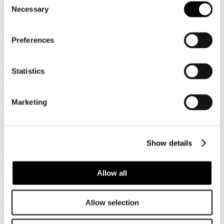
Necessary
Selection
Renzi: Stato gestirà promozione turismo
TRAVELNOSTOP
Preferences
Fatturati in crescita per il settore fieristico globale: emerge il
tema sicurezza anche per gli organizzatori italiani
Statistics
EVENT REPORT
Brexit fa paura al trasporto aereo. Primi tagli dei voli sul Regno
Unito
Marketing
TTGITALIA
Reputation e turismo, l'Italia recupera posizioni
Show details
TTGITALIA
La top 10 estiva di Kayak: Sardegna e Bari sul podio
Allow all
L'AGENZIA DI VIAGGI
Allow selection
L'Italia turistica si digitalizza: free wifi dalle spiagge alle stazioni
L'AGENZIA DI VIAGGI