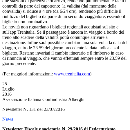
due stazioni di partenza e di arrivo, rendendo più immediati e facili i
controlli da parte del capotreno; la validità (dal momento della
convalida) si riduce a 4 ore (da 6/24 ore), rendendo più difficile il
riutilizzo del biglietto da parte di un secondo viaggiatore, essendo il
biglietto non nominativo.
Le novità non riguardano i biglietti regionali acquistati sul sito e
sull'app Trenitalia. Se il passeggero è ancora in viaggio a bordo del
treno allo scadere della validità potrà comunque arrivare a
destinazione. Infine sarà possibile cambiare una sola volta la data del
viaggio, entro le 23.59 del giorno precedente la data indicata sul
biglietto. Restano invariati il cambio itinerario e il rimborso in caso
di rinuncia al viaggio, che vanno effettuati sempre entro le 23.59 del
giorno precedente.
(Per maggiori informazioni:
www.trenitalia.com
)
25
Luglio
2016
Associazione Italiana Confindustria Alberghi
Newsletter N. 131 del 23/07/2016
News
Newsletter Fiscale e societaria N. 29/2016 di Federturismo