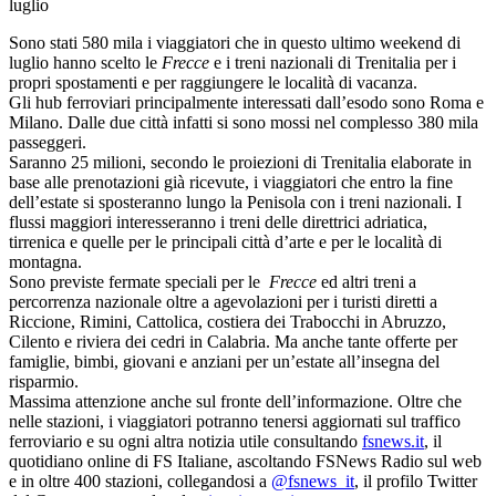
luglio
Sono stati 580 mila i viaggiatori che in questo ultimo weekend di
luglio hanno scelto le
Frecce
e i treni nazionali di Trenitalia per i
propri spostamenti e per raggiungere le località di vacanza.
Gli hub ferroviari principalmente interessati dall’esodo sono Roma e
Milano. Dalle due città infatti si sono mossi nel complesso 380 mila
passeggeri.
Saranno 25 milioni, secondo le proiezioni di Trenitalia elaborate in
base alle prenotazioni già ricevute, i viaggiatori che entro la fine
dell’estate si sposteranno lungo la Penisola con i treni nazionali. I
flussi maggiori interesseranno i treni delle direttrici adriatica,
tirrenica e quelle per le principali città d’arte e per le località di
montagna.
Sono previste fermate speciali per le
Frecce
ed altri treni a
percorrenza nazionale oltre a agevolazioni per i turisti diretti a
Riccione, Rimini, Cattolica, costiera dei Trabocchi in Abruzzo,
Cilento e riviera dei cedri in Calabria. Ma anche tante offerte per
famiglie, bimbi, giovani e anziani per un’estate all’insegna del
risparmio.
Massima attenzione anche sul fronte dell’informazione. Oltre che
nelle stazioni, i viaggiatori potranno tenersi aggiornati sul traffico
ferroviario e su ogni altra notizia utile consultando
fsnews.it
, il
quotidiano online di FS Italiane, ascoltando FSNews Radio sul web
e in oltre 400 stazioni, collegandosi a
@fsnews_it
, il profilo Twitter