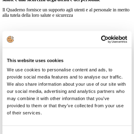
Il Quaderno fornisce un supporto agli utenti e al personale in merito
alla tutela della loro salute e sicurezza
Circolari
DIRITTI CONNESSI: COMPENSI 2015 A NUOVO IMAIE
ENTRO IL 31 OTTOBRE P.V.
This website uses cookies
Modalità per il pagamento dei compensi 2015 dovuti a Nuovo Imaie
il cui termine è fissato al 31 ottobre p.v..
We use cookies to personalise content and ads, to
provide social media features and to analyse our traffic.
We also share information about your use of our site with
Rassegna Stampa
our social media, advertising and analytics partners who
Dopo Londra è Fiumicino lo scalo che offre i servizi migliori in
may combine it with other information that you’ve
Europa
provided to them or that they’ve collected from your use
TRAVELNOSTOP
of their services.
Oggi l'approvazione del Piano Strategico del Turismo
TRAVELNOSTOP
Consent