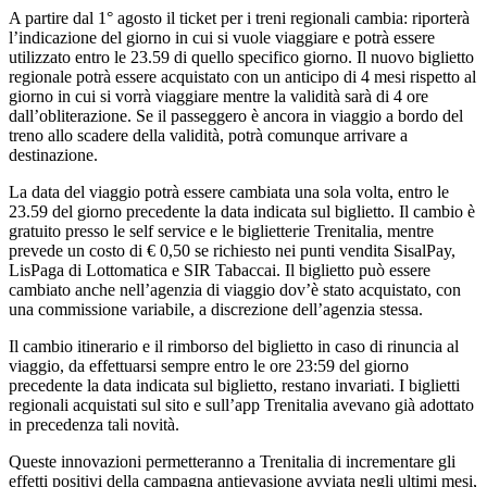
A partire dal 1° agosto il ticket per i treni regionali cambia: riporterà
l’indicazione del giorno in cui si vuole viaggiare e potrà essere
utilizzato entro le 23.59 di quello specifico giorno. Il nuovo biglietto
regionale potrà essere acquistato con un anticipo di 4 mesi rispetto al
giorno in cui si vorrà viaggiare mentre la validità sarà di 4 ore
dall’obliterazione. Se il passeggero è ancora in viaggio a bordo del
treno allo scadere della validità, potrà comunque arrivare a
destinazione.
La data del viaggio potrà essere cambiata una sola volta, entro le
23.59 del giorno precedente la data indicata sul biglietto. Il cambio è
gratuito presso le self service e le biglietterie Trenitalia, mentre
prevede un costo di € 0,50 se richiesto nei punti vendita SisalPay,
LisPaga di Lottomatica e SIR Tabaccai. Il biglietto può essere
cambiato anche nell’agenzia di viaggio dov’è stato acquistato, con
una commissione variabile, a discrezione dell’agenzia stessa.
Il cambio itinerario e il rimborso del biglietto in caso di rinuncia al
viaggio, da effettuarsi sempre entro le ore 23:59 del giorno
precedente la data indicata sul biglietto, restano invariati. I biglietti
regionali acquistati sul sito e sull’app Trenitalia avevano già adottato
in precedenza tali novità.
Queste innovazioni permetteranno a Trenitalia di incrementare gli
effetti positivi della campagna antievasione avviata negli ultimi mesi,