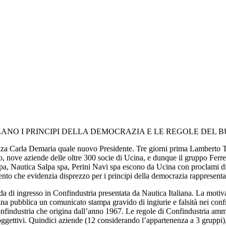
ANO I PRINCIPI DELLA DEMOCRAZIA E LE REGOLE DEL B
a Carla Demaria quale nuovo Presidente. Tre giorni prima Lamberto Tac
opo, nove aziende delle oltre 300 socie di Ucina, e dunque il gruppo Ferr
spa, Nautica Salpa spa, Perini Navi spa escono da Ucina con proclami di
nto che evidenzia disprezzo per i principi della democrazia rappresenta
da di ingresso in Confindustria presentata da Nautica Italiana. La motiv
iana pubblica un comunicato stampa gravido di ingiurie e falsità nei con
onfindustria che origina dall’anno 1967. Le regole di Confindustria amm
 oggettivi. Quindici aziende (12 considerando l’appartenenza a 3 gruppi),