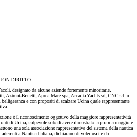
UON DIRITTO
oli, designato da alcune aziende fortemente minoritarie,
etti, Azimut-Benetti, Aprea Mare spa, Arcadia Yachts srl, CNC srl in
 belligeranza e con propositi di scalzare Ucina quale rappresentante
tiva.
azione è il riconoscimento oggettivo della maggiore rappresentatività
fronti di Ucina, colpevole solo di avere dimostrato la propria maggiore
ettono una sola associazione rappresentativa del sistema della nautica
 aderenti a Nautica Italiana, dichiarano di voler uscire da