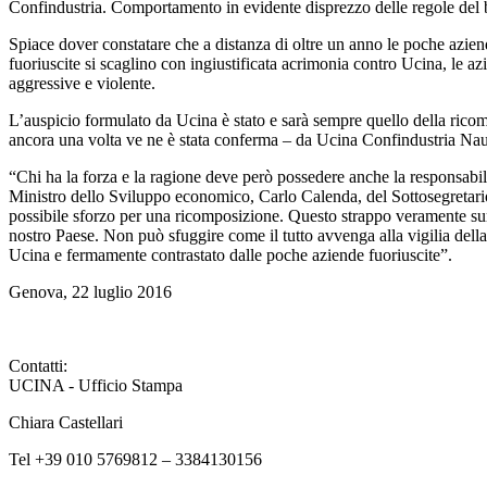
Confindustria. Comportamento in evidente disprezzo delle regole del b
Spiace dover constatare che a distanza di oltre un anno le poche aziend
fuoriuscite si scaglino con ingiustificata acrimonia contro Ucina, le a
aggressive e violente.
L’auspicio formulato da Ucina è stato e sarà sempre quello della ricomp
ancora una volta ve ne è stata conferma – da Ucina Confindustria Nau
“Chi ha la forza e la ragione deve però possedere anche la responsabi
Ministro dello Sviluppo economico, Carlo Calenda, del Sottosegretario
possibile sforzo per una ricomposizione. Questo strappo veramente surr
nostro Paese. Non può sfuggire come il tutto avvenga alla vigilia de
Ucina e fermamente contrastato dalle poche aziende fuoriuscite”.
Genova, 22 luglio 2016
Contatti:
UCINA - Ufficio Stampa
Chiara Castellari
Tel +39 010 5769812 – 3384130156