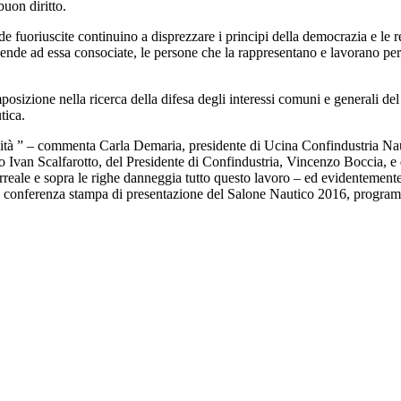
uon diritto.
e fuoriuscite continuino a disprezzare i principi della democrazia e le 
ziende ad essa consociate, le persone che la rappresentano e lavorano per
osizione nella ricerca della difesa degli interessi comuni e generali del
tica.
lità ” – commenta Carla Demaria, presidente di Ucina Confindustria Naut
 Ivan Scalfarotto, del Presidente di Confindustria, Vincenzo Boccia, e
eale e sopra le righe danneggia tutto questo lavoro – ed evidentemente 
lla conferenza stampa di presentazione del Salone Nautico 2016, progra