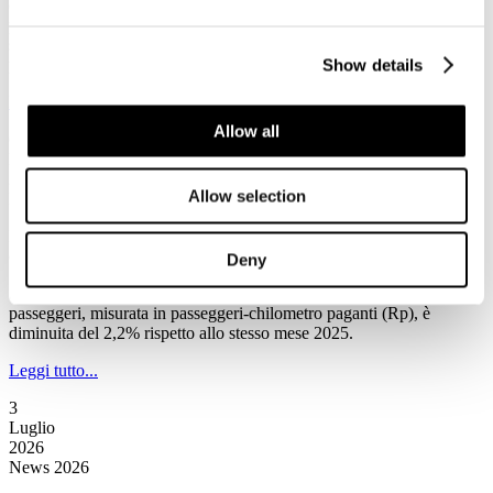
(Associazione Nazionale Operatori Veicoli Ricreazionali e Articoli
per Campeggio), condotta su 52 concessionari affiliati, il comparto
sta intercettando una nuova tipologia di clientela, ridefinendo i
profili di consumo per la stagione estiva 2026.
Show details
Leggi tutto...
Allow all
6
Luglio
2026
Allow selection
News 2026
IATA: a maggio la domanda totale di trasporto aereo passeggeri è
diminuita del 2,2% rispetto allo stesso mese del 2025
Deny
Secondo la Iata a maggio la domanda totale di trasporto aereo
passeggeri, misurata in passeggeri-chilometro paganti (Rp), è
diminuita del 2,2% rispetto allo stesso mese 2025.
Leggi tutto...
3
Luglio
2026
News 2026