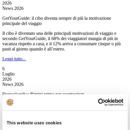
2026
News 2026
GetYourGuide: il cibo diventa sempre di più la motivazione
principale del viaggio
Il cibo è diventato una delle principali motivazioni di viaggio e
secondo GetYourGuide, il 68% dei viaggiatori mangia di più in
vacanza rispetto a casa, e il 12% arriva a consumare cinque o più
pasti al giorno quando è all’estero.
Leggi tutto...
6
Luglio
2026
News 2026
Demoskopika: Rimini prima per overtourism
È Rimini a salire sul gradino più alto del podio nell’overtourism
italiano.Quest’anno secondo l’osservatorio di Demoskopika, la
popolare località romagnola primeggia con 17mila presenze
turistiche per km quadrato, un valore che rappresenta una delle
This website uses cookies
concentrazioni urbane più elevate in assoluto.