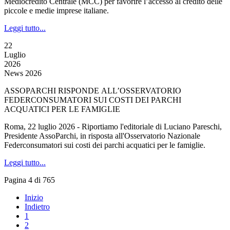
Mediocredito Centrale (MCC) per favorire l’accesso al credito delle
piccole e medie imprese italiane.
Leggi tutto...
22
Luglio
2026
News 2026
ASSOPARCHI RISPONDE ALL’OSSERVATORIO
FEDERCONSUMATORI SUI COSTI DEI PARCHI
ACQUATICI PER LE FAMIGLIE
Roma, 22 luglio 2026 - Riportiamo l'editoriale di Luciano Pareschi,
Presidente AssoParchi, in risposta all'Osservatorio Nazionale
Federconsumatori sui costi dei parchi acquatici per le famiglie.
Leggi tutto...
Pagina 4 di 765
Inizio
Indietro
1
2