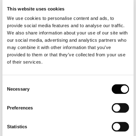
27
This website uses cookies
Luglio
2026
We use cookies to personalise content and ads, to
News 2026
provide social media features and to analyse our traffic.
Boeing: la flotta aerea entro il 2045 toccherà 500mila velivoli
We also share information about your use of our site with
our social media, advertising and analytics partners who
Cieli sempre più affollati da qui ai prossimi 20 anni: entro il 2045 la
flotta mondiale dell’aviazione commerciale toccherà oltre 50.000
may combine it with other information that you’ve
aeromobili secondo la previsione contenuta nel Commercial Market
provided to them or that they’ve collected from your use
Outlook 2026 di Boeing che prevede un basso impatto delle attuali
of their services.
criticità del settore sulla crescita di lungo periodo dell’aviazione
civile.
Leggi tutto...
Consent
Necessary
27
Selection
Luglio
2026
News 2026
Preferences
Ayvens Mobility Monitor 2026: in Italia si predilige il noleggio a
lungo termine
Statistics
La transizione culturale dal concetto di possesso del veicolo a quello