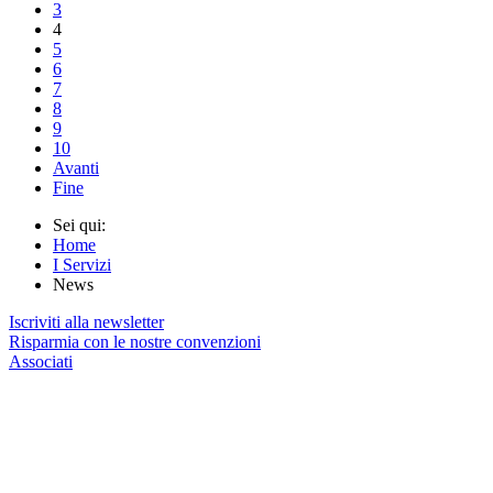
3
4
5
6
7
8
9
10
Avanti
Fine
Sei qui:
Home
I Servizi
News
Iscriviti alla newsletter
Risparmia con le nostre convenzioni
Associati