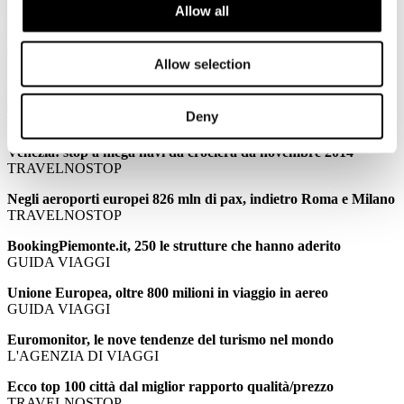
Allow all
PALMUCCI: Confindustria Alberghi: meno stranieri per il
ponte di Ognissanti
TTGITALIA
Allow selection
PALMUCCI: Ponte Ognissanti, turismo in stallo senza gli
stranieri
Deny
TRAVELNOSTOP
Venezia: stop a mega navi da crociera da novembre 2014
TRAVELNOSTOP
Negli aeroporti europei 826 mln di pax, indietro Roma e Milano
TRAVELNOSTOP
BookingPiemonte.it, 250 le strutture che hanno aderito
GUIDA VIAGGI
Unione Europea, oltre 800 milioni in viaggio in aereo
GUIDA VIAGGI
Euromonitor, le nove tendenze del turismo nel mondo
L'AGENZIA DI VIAGGI
Ecco top 100 città dal miglior rapporto qualità/prezzo
TRAVELNOSTOP