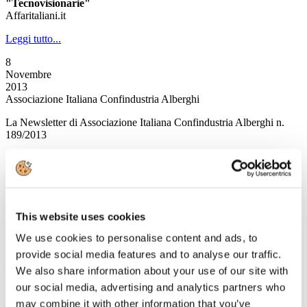
"Tecnovisionarie"
Affaritaliani.it
Leggi tutto...
8
Novembre
2013
Associazione Italiana Confindustria Alberghi
La Newsletter di Associazione Italiana Confindustria Alberghi n.
189/2013
News
Il mercato del lavoro degli stranieri in Italia
Pubblicata la Relazione del secondo trimestre 2013
This website uses cookies
L’ufficio per le politiche del turismo passa dalla Presidenza del
Consiglio dei Ministri al MiBact
We use cookies to personalise content and ads, to
A cura del MiBact
provide social media features and to analyse our traffic.
Leggi tutto...
We also share information about your use of our site with
our social media, advertising and analytics partners who
7
Novembre
may combine it with other information that you’ve