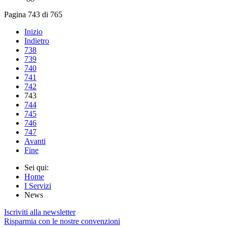
Pagina 743 di 765
Inizio
Indietro
738
739
740
741
742
743
744
745
746
747
Avanti
Fine
Sei qui:
Home
I Servizi
News
Iscriviti alla newsletter
Risparmia con le nostre convenzioni