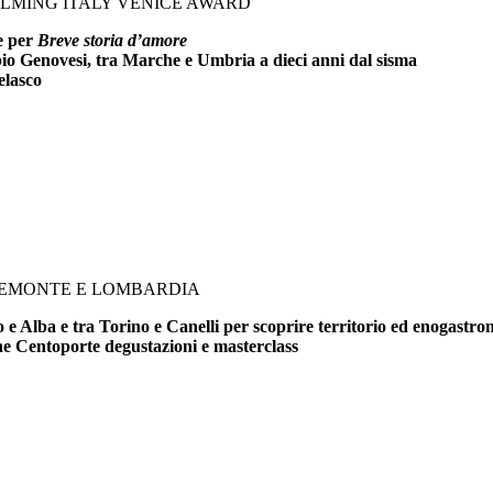
FILMING ITALY VENICE AWARD
ce per
Breve storia d’amore
bio Genovesi, tra Marche e Umbria a dieci anni dal sisma
elasco
PIEMONTE E LOMBARDIA
e Alba e tra Torino e Canelli per scoprire territorio ed enogastr
che Centoporte degustazioni e masterclass