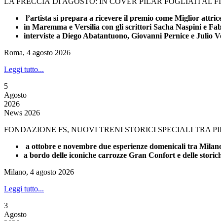
LA FRECCIA DI AGOSTO: IN COVER PILAR FOGLIATI AL 
l’artista si prepara a ricevere il premio come Miglior attri
in Maremma e Versilia con gli scrittori Sacha Naspini e Fa
interviste a Diego Abatantuono, Giovanni Pernice e Julio V
Roma, 4 agosto 2026
Leggi tutto...
5
Agosto
2026
News 2026
FONDAZIONE FS, NUOVI TRENI STORICI SPECIALI TRA 
a ottobre e novembre due esperienze domenicali tra Milano 
a bordo delle iconiche carrozze Gran Confort e delle stori
Milano, 4 agosto 2026
Leggi tutto...
3
Agosto