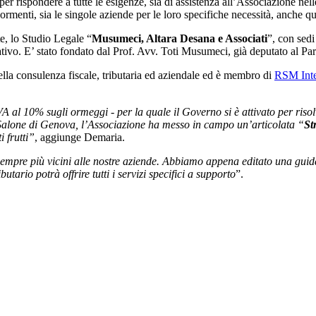
per rispondere a tutte le esigenze, sia di assistenza all’Associazione nel
enti, sia le singole aziende per le loro specifiche necessità, anche qu
e, lo Studio Legale “
Musumeci, Altara Desana e Associati
”, con sedi
ativo. E’ stato fondato dal Prof. Avv. Toti Musumeci, già deputato al Par
lla consulenza fiscale, tributaria ed aziendale ed è membro di
RSM Inte
VA al 10% sugli ormeggi - per la quale il Governo si è attivato per riso
l Salone di Genova, l’Associazione ha messo in campo un’articolata “
St
 frutti”
, aggiunge Demaria.
mpre più vicini alle nostre aziende. Abbiamo appena editato una guida di 
butario potrà offrire tutti i servizi specifici a supporto
”.