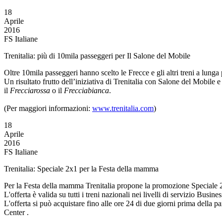
18
Aprile
2016
FS Italiane
Trenitalia: più di 10mila passeggeri per Il Salone del Mobile
Oltre 10mila passeggeri hanno scelto le Frecce e gli altri treni a lunga
Un risultato frutto dell’iniziativa di Trenitalia con Salone del Mobil
il
Frecciarossa
o il
Frecciabianca
.
(Per maggiori informazioni:
www.trenitalia.com
)
18
Aprile
2016
FS Italiane
Trenitalia: Speciale 2x1 per la Festa della mamma
Per la Festa della mamma Trenitalia propone la promozione Speciale 2x
L'offerta è valida su tutti i treni nazionali nei livelli di servizio Busi
L'offerta si può acquistare fino alle ore 24 di due giorni prima della part
Center .