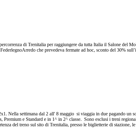
 percorrenza di Trenitalia per raggiungere da tutta Italia il Salone del 
e e FederlegnoArredo che prevedeva fermate ad hoc, sconto del 30% sull’i
1. Nella settimana dal 2 all' 8 maggio si viaggia in due pagando un so
ness, Premium e Standard e in 1^ in 2^ classe. Sono esclusi i treni regiona
enza del treno sul sito di Trenitalia, presso le biglietterie di stazione, l