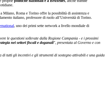
le proprie
politiche nazionali e a Bruxelles
, anche tramite
otidiane.
 a Milano, Roma e Torino offre la possibilità di assistenza e
lamento italiano, professore di ruolo all’Università di Torino.
rnational
, uno dei primi sette network a livello mondiale di
lvere le questioni sollevate dalla Regione Campania - e i prossimi
rategia nei settori fiscali e doganali
”,
presentata al Governo e con
tutti gli incentivi e gli strumenti di sostegno attivabili e una guida