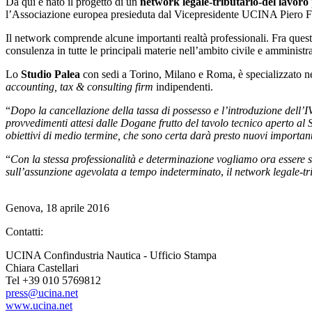
Da qui è nato il progetto di un
network legale-tributario-del lavoro
l’Associazione europea presieduta dal Vicepresidente UCINA Piero Form
Il network comprende alcune importanti realtà professionali. Fra quest
consulenza in tutte le principali materie nell’ambito civile e amministr
Lo
Studio Palea
con sedi a Torino, Milano e Roma, è specializzato ne
accounting, tax & consulting firm
indipendenti.
“
Dopo la cancellazione della tassa di possesso e l’introduzione dell’I
provvedimenti attesi dalle Dogane frutto del tavolo tecnico aperto a
obiettivi di medio termine, che sono certa darà presto nuovi importanti
“
Con la stessa professionalità e determinazione vogliamo ora essere se
sull’assunzione agevolata a tempo indeterminato
,
il network legale-tri
Genova, 18 aprile 2016
Contatti:
UCINA Confindustria Nautica - Ufficio Stampa
Chiara Castellari
Tel +39 010 5769812
press@ucina.net
www.ucina.net