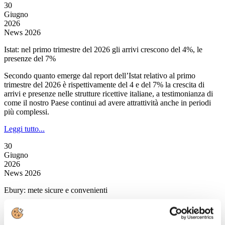
30
Giugno
2026
News 2026
Istat: nel primo trimestre del 2026 gli arrivi crescono del 4%, le
presenze del 7%
Secondo quanto emerge dal report dell’Istat relativo al primo
trimestre del 2026 è rispettivamente del 4 e del 7% la crescita di
arrivi e presenze nelle strutture ricettive italiane, a testimonianza di
come il nostro Paese continui ad avere attrattività anche in periodi
più complessi.
Leggi tutto...
30
Giugno
2026
News 2026
Ebury: mete sicure e convenienti
L’estate 2026 si apre in un contesto internazionale ancora segnato da
tensioni geopolitiche, ma la voglia di viaggiare non sembra