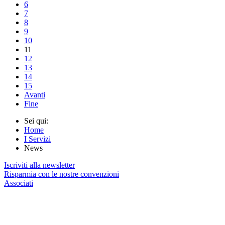
6
7
8
9
10
11
12
13
14
15
Avanti
Fine
Sei qui:
Home
I Servizi
News
Iscriviti alla newsletter
Risparmia con le nostre convenzioni
Associati