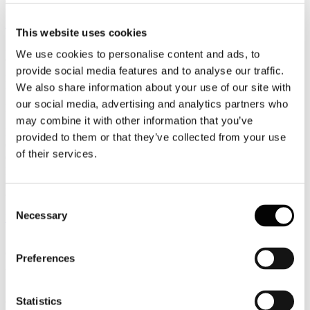
diminuire.
Leggi tutto...
This website uses cookies
30
We use cookies to personalise content and ads, to
Giugno
provide social media features and to analyse our traffic.
2026
News 2026
We also share information about your use of our site with
our social media, advertising and analytics partners who
Banca d'Italia: diminuiscono le presenze dei turisti dall'area del golfo
may combine it with other information that you’ve
L’ultima indagine della Banca d’Italia sul turismo internazionale
provided to them or that they’ve collected from your use
evidenzia che gli analisti dell’istituto centrale hanno elaborato “i dati
of their services.
di telefonia mobile” rilevando come “le presenze di turisti
provenienti dall’area del Golfo Persico siano diminuite di circa il
35% a marzo, del 60% ad aprile e del 20% a maggio rispetto ai
corrispondenti mesi dell’anno precedente.
Consent
Necessary
Leggi tutto...
Selection
30
Giugno
Preferences
2026
News 2026
Statistics
CSC: il turismo si ferma nel 2° trimestre