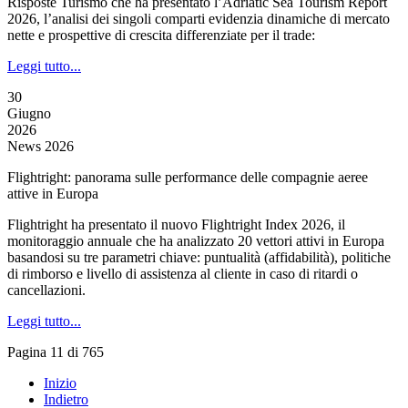
Risposte Turismo che ha presentato l’Adriatic Sea Tourism Report
2026, l’analisi dei singoli comparti evidenzia dinamiche di mercato
nette e prospettive di crescita differenziate per il trade:
Leggi tutto...
30
Giugno
2026
News 2026
Flightright: panorama sulle performance delle compagnie aeree
attive in Europa
Flightright ha presentato il nuovo Flightright Index 2026, il
monitoraggio annuale che ha analizzato 20 vettori attivi in Europa
basandosi su tre parametri chiave: puntualità (affidabilità), politiche
di rimborso e livello di assistenza al cliente in caso di ritardi o
cancellazioni.
Leggi tutto...
Pagina 11 di 765
Inizio
Indietro