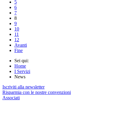
5
6
7
8
9
10
11
12
Avanti
Fine
Sei qui:
Home
I Servizi
News
Iscriviti alla newsletter
Risparmia con le nostre convenzioni
Associati