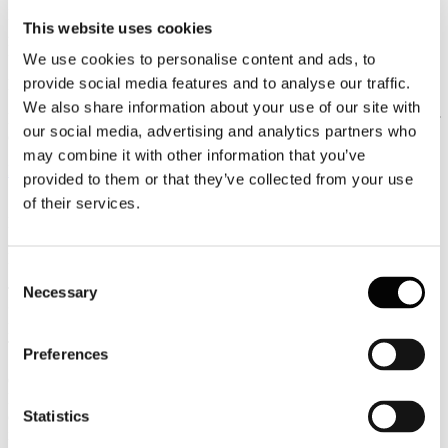
Luglio
This website uses cookies
2026
News 2026
We use cookies to personalise content and ads, to
provide social media features and to analyse our traffic.
Parlamento Ue: più tutele ai passeggeri del trasporto aereo
We also share information about your use of our site with
Risarcimenti più snelli, nessun supplemento sulla scelta del posto per
our social media, advertising and analytics partners who
chi accompagna un minore e bagagli a mano senza costi aggiuntivi.
may combine it with other information that you’ve
Leggi tutto...
provided to them or that they’ve collected from your use
of their services.
13
Luglio
2026
News 2026
Consent
Necessary
TURISMO E LAVORO, CONFINDUSTRIA ALBERGHI:
Selection
“BENE I DATI 2026. LAVORIAMO PER CONSOLIDARE LA
LEADERSHIP DELL’ITALIA E ATTRARRE I GIOVANI
TALENTI”
Preferences
Confindustria Alberghi accoglie con soddisfazione i dati diffusi dal
Ministero del Turismo sull'andamento della stagione estiva 2026,
Statistics
che confermano la forte attrattività dell'Italia sui mercati
internazionali.