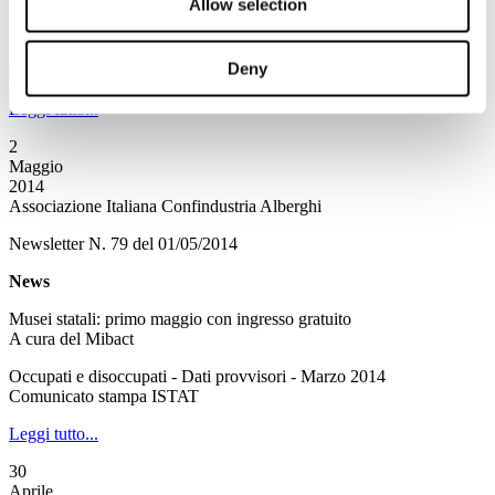
Allow selection
I Vigili del fuoco protagonisti della semplificazione
Alfano ha presentato al Viminale un progetto che prevede lo
Deny
snellimento di norme e procedure antincendio
Leggi tutto...
2
Maggio
2014
Associazione Italiana Confindustria Alberghi
Newsletter N. 79 del 01/05/2014
News
Musei statali: primo maggio con ingresso gratuito
A cura del Mibact
Occupati e disoccupati - Dati provvisori - Marzo 2014
Comunicato stampa ISTAT
Leggi tutto...
30
Aprile