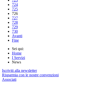
723
724
725
726
727
728
729
730
Avanti
Fine
Sei qui:
Home
I Servizi
News
Iscriviti alla newsletter
Risparmia con le nostre convenzioni
Associati