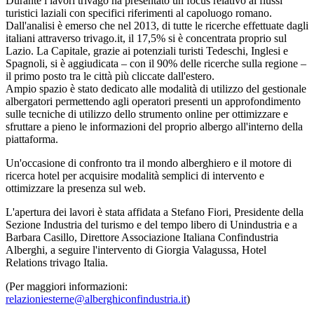
Durante i lavori trivago ha presentato un focus relativo ai flussi
turistici laziali con specifici riferimenti al capoluogo romano.
Dall'analisi è emerso che nel 2013, di tutte le ricerche effettuate dagli
italiani attraverso trivago.it, il 17,5% si è concentrata proprio sul
Lazio. La Capitale, grazie ai potenziali turisti Tedeschi, Inglesi e
Spagnoli, si è aggiudicata – con il 90% delle ricerche sulla regione –
il primo posto tra le città più cliccate dall'estero.
Ampio spazio è stato dedicato alle modalità di utilizzo del gestionale
albergatori permettendo agli operatori presenti un approfondimento
sulle tecniche di utilizzo dello strumento online per ottimizzare e
sfruttare a pieno le informazioni del proprio albergo all'interno della
piattaforma.
Un'occasione di confronto tra il mondo alberghiero e il motore di
ricerca hotel per acquisire modalità semplici di intervento e
ottimizzare la presenza sul web.
L'apertura dei lavori è stata affidata a Stefano Fiori, Presidente della
Sezione Industria del turismo e del tempo libero di Unindustria e a
Barbara Casillo, Direttore Associazione Italiana Confindustria
Alberghi, a seguire l'intervento di Giorgia Valagussa, Hotel
Relations trivago Italia.
(Per maggiori informazioni:
relazioniesterne@alberghiconfindustria.it
)