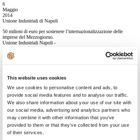
6
Maggio
2014
Unione Industriali di Napoli
50 milioni di euro per sostenere l’internazionalizzazione delle
imprese del Mezzogiorno.
Unione Industriali Napoli -
A tanto ammontano le risorse stanziate dal Piano “Export Sud”,
programma triennale che rientra nelle misure previste dal PAC,
messo a punto dalla DGIAI del MISE, di cui l’ICE-Agenzia è il
soggetto attuatore. L’evento inaugurale è in programma domani,
oggi 6 maggio presso l’Unione Industriali (piazza dei Martiri 58). Si
This website uses cookies
tratta del più rilevante intervento mai programmato a sostegno
We use cookies to personalise content and ads, to
dell’internazionalizzazione delle imprese del Mezzogiorno.
provide social media features and to analyse our traffic.
Leggi tutto...
We also share information about your use of our site with
6
our social media, advertising and analytics partners who
Maggio
may combine it with other information that you’ve
2014
provided to them or that they’ve collected from your use
Confindustria Bari
of their services.
Latuaideadimpresa, a Bari premiata una app per aiutare i giovani