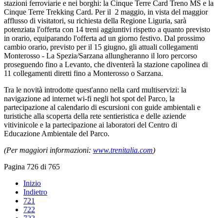
stazioni ferroviarie e nei borghi: la Cinque Terre Card Treno MS e la
Cinque Terre Trekking Card. Per il 2 maggio, in vista del maggior
afflusso di visitatori, su richiesta della Regione Liguria, sarà
potenziata l'offerta con 14 treni aggiuntivi rispetto a quanto previsto
in orario, equiparando l'offerta ad un giorno festivo. Dal prossimo
cambio orario, previsto per il 15 giugno, gli attuali collegamenti
Monterosso - La Spezia/Sarzana allungheranno il loro percorso
proseguendo fino a Levanto, che diventerà la stazione capolinea di
11 collegamenti diretti fino a Monterosso o Sarzana.
Tra le novità introdotte quest'anno nella card multiservizi: la
navigazione ad internet wi-fi negli hot spot del Parco, la
partecipazione al calendario di escursioni con guide ambientali e
turistiche alla scoperta della rete sentieristica e delle aziende
vitivinicole e la partecipazione ai laboratori del Centro di
Educazione Ambientale del Parco.
(Per maggiori informazioni:
www.trenitalia.com
)
Pagina 726 di 765
Inizio
Indietro
721
722