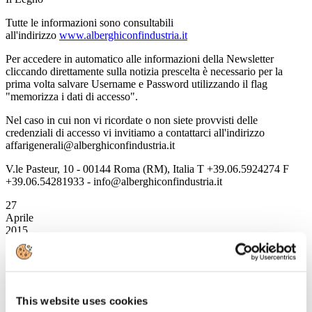
Tutte le informazioni sono consultabili
all'indirizzo
www.alberghiconfindustria.it
Per accedere in automatico alle informazioni della Newsletter
cliccando direttamente sulla notizia prescelta è necessario per la
prima volta salvare Username e Password utilizzando il flag
"memorizza i dati di accesso".
Nel caso in cui non vi ricordate o non siete provvisti delle
credenziali di accesso vi invitiamo a contattarci all'indirizzo
affarigenerali@alberghiconfindustria.it
V.le Pasteur, 10 - 00144 Roma (RM), Italia T +39.06.5924274 F
+39.06.54281933 - info@alberghiconfindustria.it
27
Aprile
2015
Associazione Italiana Confindustria Alberghi
Caso Booking, una questione aperta?
La chiusura del procedimento, con l'accettazione degli impegni
This website uses cookies
proposti da booking.com, presenta alcuni seri elementi di criticità.