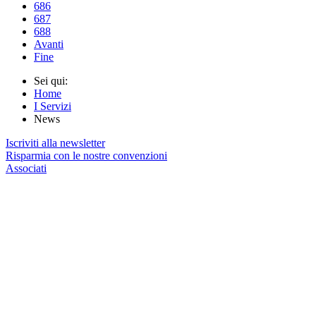
686
687
688
Avanti
Fine
Sei qui:
Home
I Servizi
News
Iscriviti alla newsletter
Risparmia con le nostre convenzioni
Associati