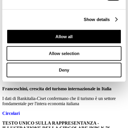
situazione si va rapidamente deteriorando.
(Per maggiori informazioni:
www.federterme.it
)
Show details
24
Aprile
2015
Allow all
Associazione Italiana Confindustria Alberghi
N. 72 del 24/04/2015
Allow selection
News
Congiuntura flash. Aprile 2015
Deny
Analisi mensile del Centro Studi Confindustria
Franceschini, crescita del turismo internazionale in Italia
I dati di Bankitalia-Ciset confermano che il turismo è un settore
fondamentale per l'intera economia italiana
Circolari
TESTO UNICO SULLA RAPPRESENTANZA -