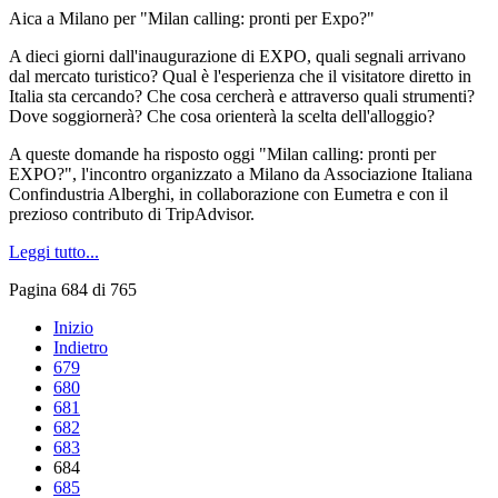
Aica a Milano per "Milan calling: pronti per Expo?"
A dieci giorni dall'inaugurazione di EXPO, quali segnali arrivano
dal mercato turistico? Qual è l'esperienza che il visitatore diretto in
Italia sta cercando? Che cosa cercherà e attraverso quali strumenti?
Dove soggiornerà? Che cosa orienterà la scelta dell'alloggio?
A queste domande ha risposto oggi "Milan calling: pronti per
EXPO?", l'incontro organizzato a Milano da Associazione Italiana
Confindustria Alberghi, in collaborazione con Eumetra e con il
prezioso contributo di TripAdvisor.
Leggi tutto...
Pagina 684 di 765
Inizio
Indietro
679
680
681
682
683
684
685