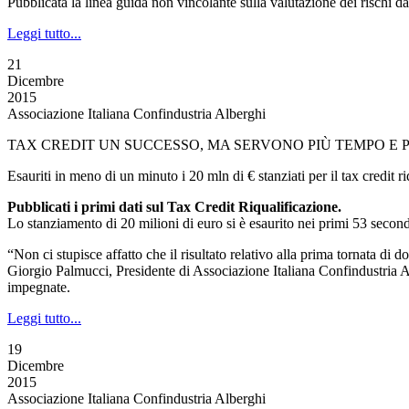
Pubblicata la linea guida non vincolante sulla valutazione dei rischi d
Leggi tutto...
21
Dicembre
2015
Associazione Italiana Confindustria Alberghi
TAX CREDIT UN SUCCESSO, MA SERVONO PIÙ TEMPO E P
Esauriti in meno di un minuto i 20 mln di € stanziati per il tax credit r
Pubblicati i primi dati sul Tax Credit Riqualificazione.
Lo stanziamento di 20 milioni di euro si è esaurito nei primi 53 second
“Non ci stupisce affatto che il risultato relativo alla prima tornata di
Giorgio Palmucci, Presidente di Associazione Italiana Confindustria Al
impegnate.
Leggi tutto...
19
Dicembre
2015
Associazione Italiana Confindustria Alberghi