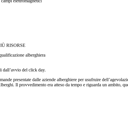
a campi elettromagnetici
IÙ RISORSE
iqualificazione alberghiera
i dall’avvio del click day.
 domande presentate dalle aziende alberghiere per usufruire dell’agevolazi
berghi. Il provvedimento era atteso da tempo e riguarda un ambito, quell