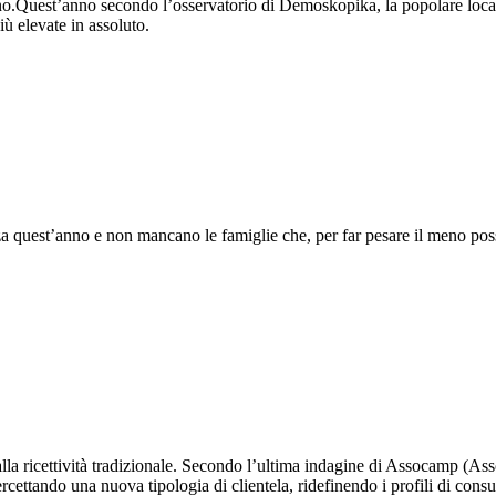
liano.Quest’anno secondo l’osservatorio di Demoskopika, la popolare loc
ù elevate in assoluto.
a quest’anno e non mancano le famiglie che, per far pesare il meno possi
e alla ricettività tradizionale. Secondo l’ultima indagine di Assocamp (A
ercettando una nuova tipologia di clientela, ridefinendo i profili di cons