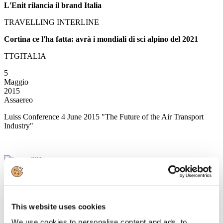
L'Enit rilancia il brand Italia
TRAVELLING INTERLINE
Cortina ce l'ha fatta: avrà i mondiali di sci alpino del 2021
TTGITALIA
5
Maggio
2015
Assaereo
Luiss Conference 4 June 2015 "The Future of the Air Transport
Industry"
5
Maggio
This website uses cookies
2015
Associazione Italiana Confindustria Alberghi
We use cookies to personalise content and ads, to