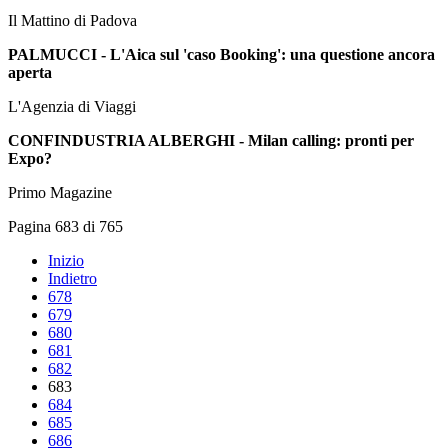
Il Mattino di Padova
PALMUCCI - L'Aica sul 'caso Booking': una questione ancora
aperta
L'Agenzia di Viaggi
CONFINDUSTRIA ALBERGHI - Milan calling: pronti per
Expo?
Primo Magazine
Pagina 683 di 765
Inizio
Indietro
678
679
680
681
682
683
684
685
686