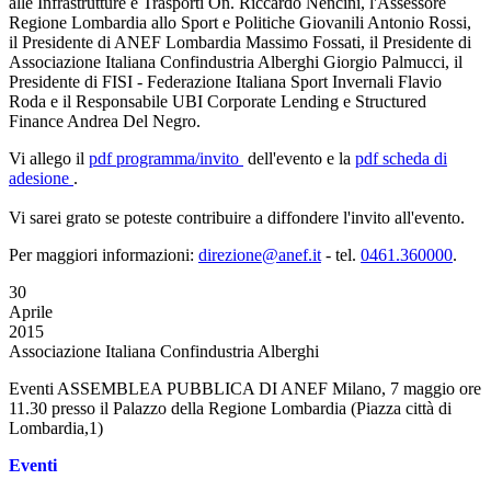
alle Infrastrutture e Trasporti On. Riccardo Nencini, l'Assessore
Regione Lombardia allo Sport e Politiche Giovanili Antonio Rossi,
il Presidente di ANEF Lombardia Massimo Fossati, il Presidente di
Associazione Italiana Confindustria Alberghi Giorgio Palmucci, il
Presidente di FISI - Federazione Italiana Sport Invernali Flavio
Roda e il Responsabile UBI Corporate Lending e Structured
Finance Andrea Del Negro.
Vi allego il
pdf
programma/invito
dell'evento e la
pdf
scheda di
adesione
.
Vi sarei grato se poteste contribuire a diffondere l'invito all'evento.
Per maggiori informazioni:
direzione@anef.it
- tel.
0461.360000
.
30
Aprile
2015
Associazione Italiana Confindustria Alberghi
Eventi ASSEMBLEA PUBBLICA DI ANEF Milano, 7 maggio ore
11.30 presso il Palazzo della Regione Lombardia (Piazza città di
Lombardia,1)
Eventi