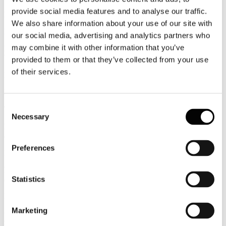
provide social media features and to analyse our traffic.
Newsletter N. 78 del 05/05/2015
We also share information about your use of our site with
Rassegna Stampa
our social media, advertising and analytics partners who
may combine it with other information that you’ve
PALMUCCI - Effetto Expo sugli alberghi corsa al restyling dei
big i piccoli stanno a guardare
provided to them or that they’ve collected from your use
of their services.
La Repubblica - Affari & Finanza
Italia.it riparte. Le novità della gestione Enit
Consent
TTG
Necessary
Selection
PALMUCCI - Tra le vie di Milano 22mila eventi e i box per gli
affari
Preferences
Il Sole 24 Ore
PALMUCCI - Tra le vie di Milano 22mila eventi e i box per gli
affari
Statistics
Il Sole 24 Ore.com
Marketing
CONFINDUSTRIA ALBERGHI - Expo, scatta l'ora dei
furbetti. Aumenti e creste su biglietti, stanze e consumazioni