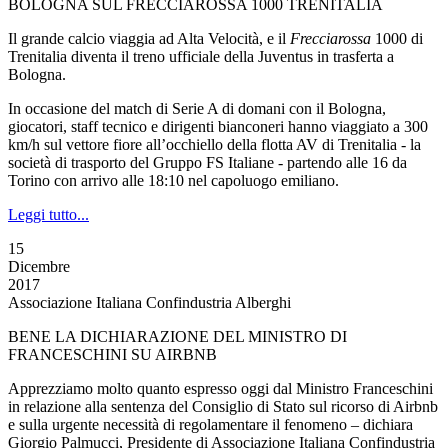
BOLOGNA SUL FRECCIAROSSA 1000 TRENITALIA
Il grande calcio viaggia ad Alta Velocità, e il
Frecciarossa
1000 di
Trenitalia diventa il treno ufficiale della Juventus in trasferta a
Bologna.
In occasione del match di Serie A di domani con il Bologna,
giocatori, staff tecnico e dirigenti bianconeri hanno viaggiato a 300
km/h sul vettore fiore all’occhiello della flotta AV di Trenitalia - la
società di trasporto del Gruppo FS Italiane - partendo alle 16 da
Torino con arrivo alle 18:10 nel capoluogo emiliano.
Leggi tutto...
15
Dicembre
2017
Associazione Italiana Confindustria Alberghi
BENE LA DICHIARAZIONE DEL MINISTRO DI
FRANCESCHINI SU AIRBNB‎
Apprezziamo molto quanto espresso oggi dal Ministro Franceschini
in relazione alla sentenza del Consiglio di Stato sul ricorso di Airbnb
e sulla urgente necessità di regolamentare il fenomeno – dichiara
Giorgio Palmucci, Presidente di Associazione Italiana Confindustria