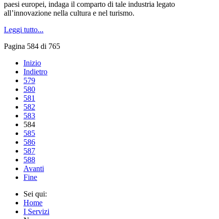
paesi europei, indaga il comparto di tale industria legato
all’innovazione nella cultura e nel turismo.
Leggi tutto...
Pagina 584 di 765
Inizio
Indietro
579
580
581
582
583
584
585
586
587
588
Avanti
Fine
Sei qui:
Home
I Servizi