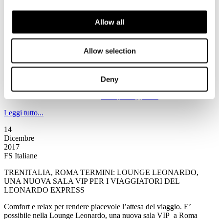
2017
FS Italiane
Allow all
AMORE BINARIO: NUOVE STORIE SCELTE E RACCOLTE
DIRETTAMENTE IN STAZIONE
Allow selection
da Paolo Labati per la nuova stagione di Amore binario
durante le festività natalizie
prima tappa – oggi 15 dicembre – a Napoli Centrale
continua il viaggio di Caterpillar RaiRadio2 e FS Italiane
Deny
appuntamento alle 19.45 sulle frequenze di Rai Radio2
racconta la tua storia a
caterpillar@rai.it
Leggi tutto...
14
Dicembre
2017
FS Italiane
TRENITALIA, ROMA TERMINI: LOUNGE LEONARDO,
UNA NUOVA SALA VIP PER I VIAGGIATORI DEL
LEONARDO EXPRESS
Comfort e relax per rendere piacevole l’attesa del viaggio. E’
possibile nella Lounge Leonardo, una nuova sala VIP a Roma