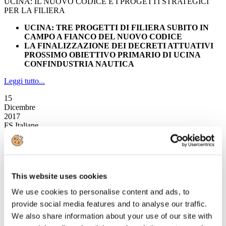
UCINA: IL NUOVO CODICE E I PROGETTI STRATEGICI
PER LA FILIERA
UCINA: TRE PROGETTI DI FILIERA SUBITO IN
CAMPO A FIANCO DEL NUOVO CODICE
LA FINALIZZAZIONE DEI DECRETI ATTUATIVI
PROSSIMO OBIETTIVO PRIMARIO DI UCINA
CONFINDUSTRIA NAUTICA
Leggi tutto...
15
Dicembre
2017
FS Italiane
TRENITALIA CON MYTAXI: AL VIA SERVIZIO
INTEGRATO FRECCIAROSSA/TAXI PRIMO E ULTIMO
MIGLIO URBANO
This website uses cookies
da sabato 16 dicembre 2017
servizio integrato valido per i clienti che raggiungeranno
We use cookies to personalise content and ads, to
Roma, Milano e Torino
provide social media features and to analyse our traffic.
acquistano il biglietto del treno su
trenitalia.com
e pagano
la corsa con l’App mytaxi
We also share information about your use of our site with
fruibile anche dai passeggeri del
Leonardo Express
, da