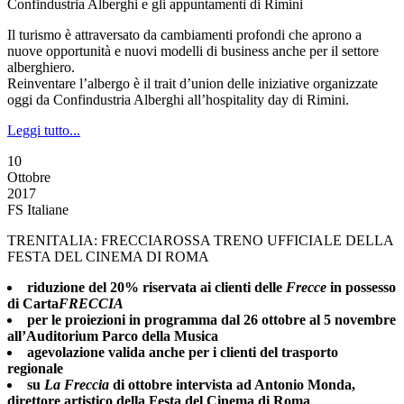
Confindustria Alberghi e gli appuntamenti di Rimini
Il turismo è attraversato da cambiamenti profondi che aprono a
nuove opportunità e nuovi modelli di business anche per il settore
alberghiero.
Reinventare l’albergo è il trait d’union delle iniziative organizzate
oggi da Confindustria Alberghi all’hospitality day di Rimini.
Leggi tutto...
10
Ottobre
2017
FS Italiane
TRENITALIA: FRECCIAROSSA TRENO UFFICIALE DELLA
FESTA DEL CINEMA DI ROMA
riduzione del 20% riservata ai clienti delle
Frecce
in possesso
di Carta
FRECCIA
per le proiezioni in programma dal 26 ottobre al 5 novembre
all’Auditorium Parco della Musica
agevolazione valida anche per i clienti del trasporto
regionale
su
La Freccia
di ottobre intervista ad Antonio Monda,
direttore artistico della Festa del Cinema di Roma