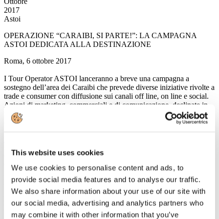
Ottobre
2017
Astoi
OPERAZIONE “CARAIBI, SI PARTE!”: LA CAMPAGNA
ASTOI DEDICATA ALLA DESTINAZIONE
Roma, 6 ottobre 2017
I Tour Operator ASTOI lanceranno a breve una campagna a
sostegno dell’area dei Caraibi che prevede diverse iniziative rivolte a
trade e consumer con diffusione sui canali off line, on line e social.
Azioni di marketing, commerciali e di comunicazione, declinate in
modalità differenti dai singoli operatori, verranno legate al
claim
“Caraibi, si parte!”
, comune denominatore.
Leggi tutto...
This website uses cookies
6
Ottobre
We use cookies to personalise content and ads, to
2017
provide social media features and to analyse our traffic.
FS Italiane
We also share information about your use of our site with
FS SISTEMI URBANI PRESENTA A EXPO REAL 2017
our social media, advertising and analytics partners who
PROGETTI DI RIGENERAZIONE E SVILUPPO URBANO
may combine it with other information that you’ve