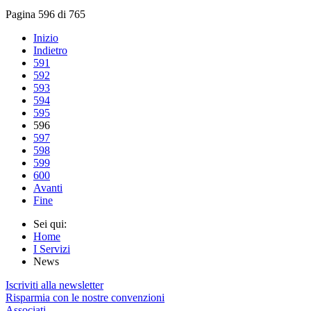
Pagina 596 di 765
Inizio
Indietro
591
592
593
594
595
596
597
598
599
600
Avanti
Fine
Sei qui:
Home
I Servizi
News
Iscriviti alla newsletter
Risparmia con le nostre convenzioni
Associati