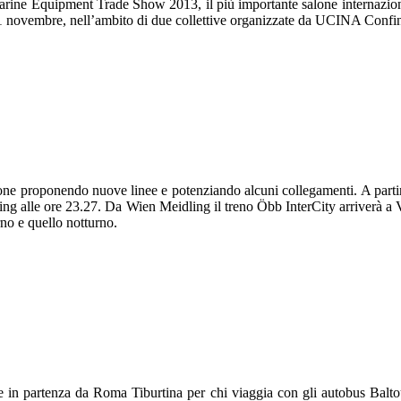
ne Equipment Trade Show 2013, il più importante salone internazionale 
 novembre, nell’ambito di due collettive organizzate da UCINA Confin
azione proponendo nuove linee e potenziando alcuni collegamenti. A parti
ng alle ore 23.27. Da Wien Meidling il treno Öbb InterCity arriverà a Ve
urno e quello notturno.
o e in partenza da Roma Tiburtina per chi viaggia con gli autobus Baltou