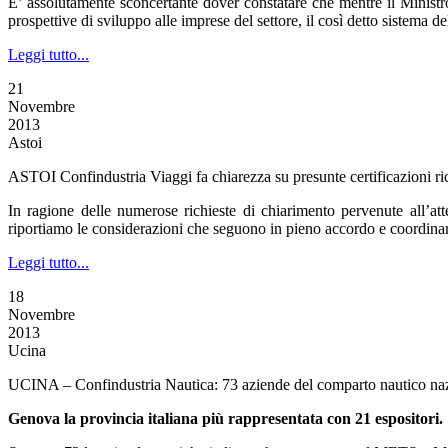
E’ assolutamente sconcertante dover constatare che mentre il Ministro
prospettive di sviluppo alle imprese del settore, il così detto sistema 
Leggi tutto...
21
Novembre
2013
Astoi
ASTOI Confindustria Viaggi fa chiarezza su presunte certificazioni ri
In ragione delle numerose richieste di chiarimento pervenute all’at
riportiamo le considerazioni che seguono in pieno accordo e coordina
Leggi tutto...
18
Novembre
2013
Ucina
UCINA – Confindustria Nautica: 73 aziende del comparto nautico n
Genova la provincia italiana più rappresentata con 21 espositori.