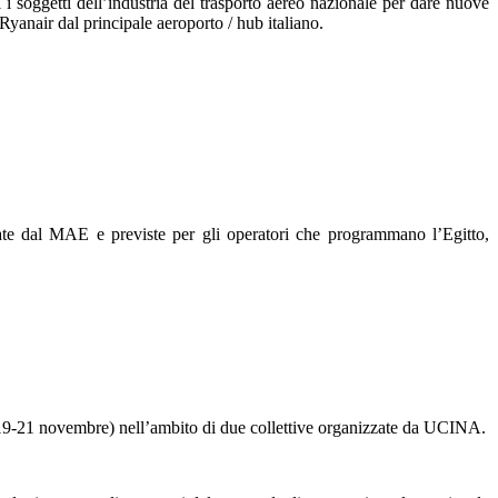
i soggetti dell’industria del trasporto aereo nazionale per dare nuove
 Ryanair dal principale aeroporto / hub italiano.
ciate dal MAE e previste per gli operatori che programmano l’Egitto,
-21 novembre) nell’ambito di due collettive organizzate da UCINA.