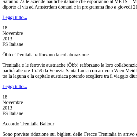
Saranno 73 le aziende nautiche italiane che esporranno al METS – Mari
diporto al via ad Amsterdam domani e in programma fino a giovedì 21
Leggi tutto...
18
Novembre
2013
FS Italiane
Öbb e Trenitalia rafforzano la collaborazione
Trenitalia e le ferrovie austriache (Öbb) rafforzano la loro collabor
partirà alle ore 15.59 da Venezia Santa Lucia con arrivo a Wien Meidli
tra la laguna e la capitale austriaca potendo scegliere tra il viaggio di
Leggi tutto...
18
Novembre
2013
FS Italiane
Accordo Trenitalia Baltour
Sono previste riduzione sui biglietti delle Frecce Trenitalia in arriv