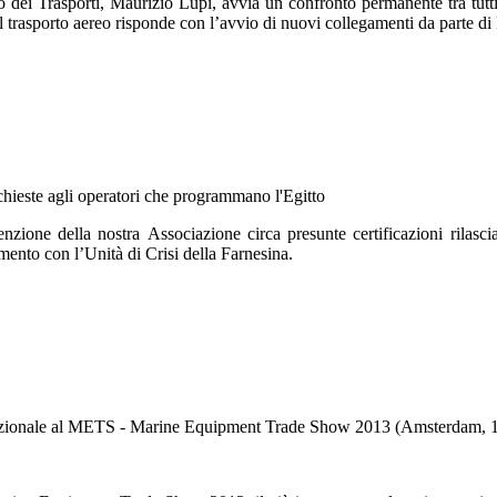
 dei Trasporti, Maurizio Lupi, avvia un confronto permanente tra tutti 
del trasporto aereo risponde con l’avvio di nuovi collegamenti da parte di
chieste agli operatori che programmano l'Egitto
tenzione della nostra Associazione circa presunte certificazioni rilas
mento con l’Unità di Crisi della Farnesina.
azionale al METS - Marine Equipment Trade Show 2013 (Amsterdam, 19