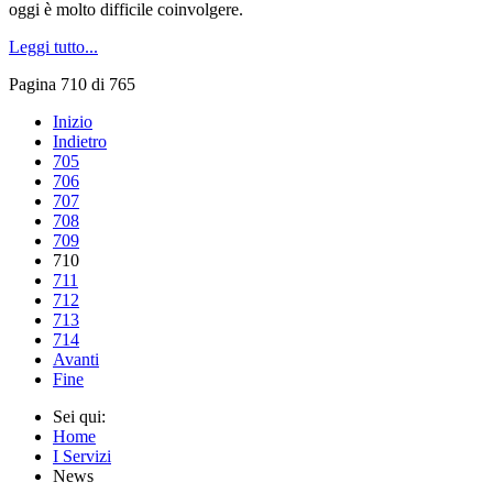
oggi è molto difficile coinvolgere.
Leggi tutto...
Pagina 710 di 765
Inizio
Indietro
705
706
707
708
709
710
711
712
713
714
Avanti
Fine
Sei qui:
Home
I Servizi
News