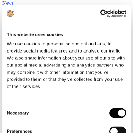
News
Ammortizzatori sociali in deroga 2014
Messaggio Inps n.7532 con le istruzioni operative
Leggi tutto...
This website uses cookies
9
We use cookies to personalise content and ads, to
Ottobre
2014
provide social media features and to analyse our traffic.
Associazione Italiana Confindustria Alberghi
We also share information about your use of our site with
Newsletter N. 174 del 09/10/2014
our social media, advertising and analytics partners who
may combine it with other information that you’ve
Rassegna Stampa
provided to them or that they’ve collected from your use
Friuli Venezia Giulia in tenuta: arrivi a più 1 per cento nell'estate
of their services.
TTG
Bronzi di Riace: il Mibact dice no al trasporto
Guida Viaggi
Consent
Necessary
Selection
Leggi tutto...
8
Preferences
Ottobre