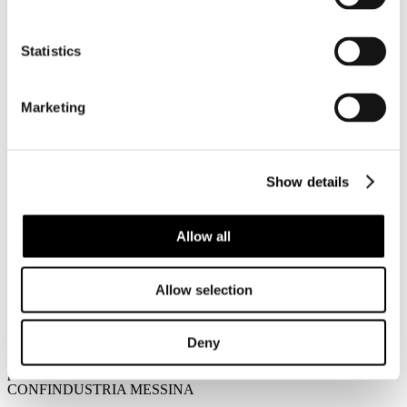
2014
Associazione Italiana Confindustria Alberghi
Statistics
Newsletter N. 173 del 08/10/2014
News
Marketing
Squinzi: "Renzi è un buon politico, oggi chiuda la riforma del
lavoro"
Intervista del Presidente di Confindustria a La7
Show details
Leggi tutto...
7
Ottobre
Allow all
2014
Associazione Italiana Confindustria Alberghi
Allow selection
Newsletter N. 172 del 07/10/2014
Rassegna Stampa
Deny
Gli Albergatori di Panarea uniti alla Fiera TTG di Rimini per
promuovere l'Isola
CONFINDUSTRIA MESSINA