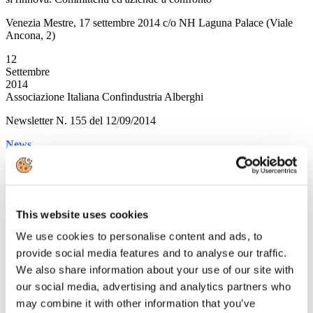
Venezia Mestre, 17 settembre 2014 c/o NH Laguna Palace (Viale
Ancona, 2)
12
Settembre
2014
Associazione Italiana Confindustria Alberghi
Newsletter N. 155 del 12/09/2014
News
Ammortizzatori sociali in deroga
Emanata la Circolare del Ministero del Lavoro con i criteri per la
concessione delle prestazioni
This website uses cookies
Leggi tutto...
We use cookies to personalise content and ads, to
11
provide social media features and to analyse our traffic.
Settembre
2014
We also share information about your use of our site with
Associazione Italiana Confindustria Alberghi
our social media, advertising and analytics partners who
Newsletter N. 154 del 11/09/2014
may combine it with other information that you’ve