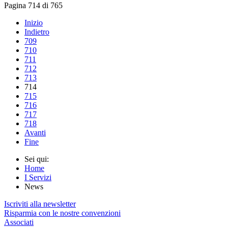
Pagina 714 di 765
Inizio
Indietro
709
710
711
712
713
714
715
716
717
718
Avanti
Fine
Sei qui:
Home
I Servizi
News
Iscriviti alla newsletter
Risparmia con le nostre convenzioni
Associati