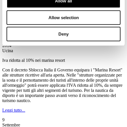
Allow all
medici per l'attività sportiva non agonistica"
Squinzi: "situazione drammatica, ma non siamo rassegnati"
Intervento del Presidente all'Assemblea di Unindustria Bologna
Allow selection
Registrati per leggere il seguito...
Deny
9
Settembre
2014
Ucina
Iva ridotta al 10% nei marina resort
Con il decreto Sblocca Italia il Governo equipara i "Marina Resort"
alle strutture ricettive all'aria aperta. Nelle "strutture organizzate per
la sosta e il pernottamento dei turisti all'interno delle proprie unità
all'ormeggio" potrà essere applicata l'IVA ridotta al 10%, da sempre
vigente per tutti gli altri segmenti del turismo. Per la nautica da
diporto è un importante passo avanti verso il riconoscimento del
turismo nautico.
Leggi tutto...
9
Settembre