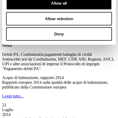
Allow all
Leggi tutto...
23
Luglio
Allow selection
2014
Associazione Italiana Confindustria Alberghi
Deny
Newsletter N. 135 del 23/07/2014
News
Debiti PA, Confindustria:pagamenti battaglia di civiltà
Sottoscritto ieri da Confindustria, MEF, CDP, ABI, Regioni, ANCI,
UPI e altre associazioni di imprese il Protocollo di impegni
"Pagamento debiti PA"
Acque di balneazione, rapporto 2014
Rapporto europeo 2014 sulla qualità delle acque di balneazione,
pubblicato dalla Commissione europea
Leggi tutto...
22
Luglio
2014