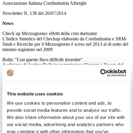
Associazione Italiana Confindustria Alberghi
Newsletter N. 138 del 26/07/2014
News
Check up Mezzogiorno: effetti della crisi durissimi
L'Indice Sintetico del Checkup elaborato da Confindustria e SRM-
Studi e Ricerche per il Mezzogiorno è sceso nel 2013 al di sotto del
minimo registrato nel 2009
Bolla: "Con questo fisco difficile investire"
Audizione di Andrea Bolla in commissione Finanze e Tesoro del
Senato sul primo decreto di attuazione della delega fiscale
Leggi tutto...
25
This website uses cookies
Luglio
2014
We use cookies to personalise content and ads, to
Associazione Italiana Confindustria Alberghi
provide social media features and to analyse our traffic.
Newsletter N. 137 del 25/07/2014
We also share information about your use of our site with
our social media, advertising and analytics partners who
News
may combine it with other information that you’ve