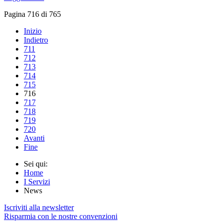
Pagina 716 di 765
Inizio
Indietro
711
712
713
714
715
716
717
718
719
720
Avanti
Fine
Sei qui:
Home
I Servizi
News
Iscriviti alla newsletter
Risparmia con le nostre convenzioni