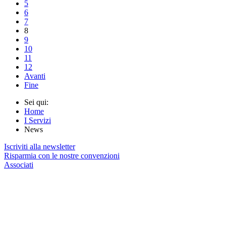
5
6
7
8
9
10
11
12
Avanti
Fine
Sei qui:
Home
I Servizi
News
Iscriviti alla newsletter
Risparmia con le nostre convenzioni
Associati