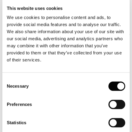
Luglio
This website uses cookies
2026
News 2026
We use cookies to personalise content and ads, to
provide social media features and to analyse our traffic.
Parlamento Ue: più tutele ai passeggeri del trasporto aereo
We also share information about your use of our site with
Risarcimenti più snelli, nessun supplemento sulla scelta del posto per
our social media, advertising and analytics partners who
chi accompagna un minore e bagagli a mano senza costi aggiuntivi.
may combine it with other information that you’ve
Leggi tutto...
provided to them or that they’ve collected from your use
of their services.
13
Luglio
2026
News 2026
Consent
Necessary
TURISMO E LAVORO, CONFINDUSTRIA ALBERGHI:
Selection
“BENE I DATI 2026. LAVORIAMO PER CONSOLIDARE LA
LEADERSHIP DELL’ITALIA E ATTRARRE I GIOVANI
TALENTI”
Preferences
Confindustria Alberghi accoglie con soddisfazione i dati diffusi dal
Ministero del Turismo sull'andamento della stagione estiva 2026,
Statistics
che confermano la forte attrattività dell'Italia sui mercati
internazionali.