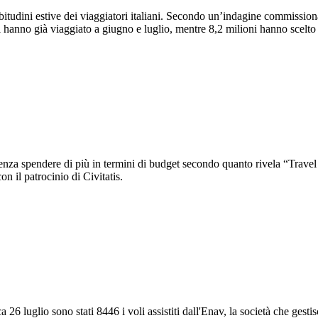
abitudini estive dei viaggiatori italiani. Secondo un’indagine commissionat
 hanno già viaggiato a giugno e luglio, mentre 8,2 milioni hanno scelto s
a senza spendere di più in termini di budget secondo quanto rivela “Tr
n il patrocinio di Civitatis.
26 luglio sono stati 8446 i voli assistiti dall'Enav, la società che gestisce