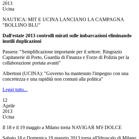
2013
Ucina
NAUTICA: MIT E UCINA LANCIANO LA CAMPAGNA
"BOLLINO BLU"
Dall'estate 2013 controlli mirati sulle imbarcazioni eliminando
inutili duplicazioni
Passera: "Semplificazione importante per il settore. Ringrazio
Capitanerie di Porto, Guardia di Finanza e Forze di Polizia per la
collaborazione portata avanti"
Albertoni (UCINA): "Governo ha mantenuto l'impegno con una
concretezza e una rapidità non comuni alla politica"
Leggi tutto...
12
Aprile
2013
Ucina
Il 18 e il 19 maggio a Milano torna NAVIGAR M'è DOLCE
Sabato 18 e Domenica 19 maggio 2013 torna all'Idroscalo di Milano