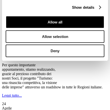
rischio chiusura, tra cui alcune anche di rilevanza storica".
Show details
Leggi tutto...
2
Allow all
Maggio
2013
Ventennale Federturismo
Allow selection
Il Programma del Ventennale di Federturismo
Federturismo Confindustria celebra
Deny
quest’anno il suo primo
Ventennale.
Per questo importante
appuntamento, stiamo realizzando,
grazie al prezioso contributo dei
nostri Soci, il progetto "Turismo:
una rinascita competitiva, la visione
delle imprese" attraverso un roadshow in tutte le Regioni italiane.
Leggi tutto...
24
Aprile