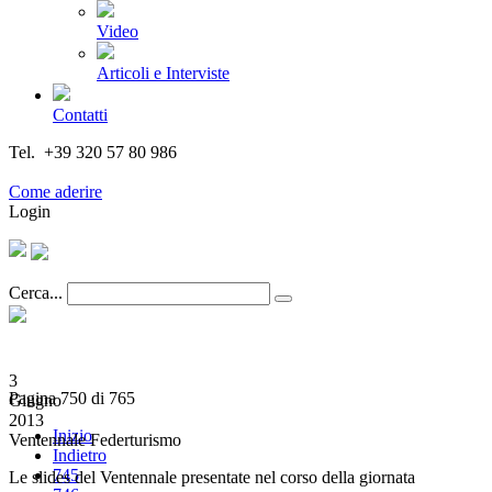
Video
Articoli e Interviste
Contatti
Tel. +39 320 57 80 986
Email segreteria@federturismo.it
Come aderire
Login
Cerca...
3
Pagina 750 di 765
Giugno
2013
Inizio
Ventennale Federturismo
Indietro
745
Le slides del Ventennale presentate nel corso della giornata