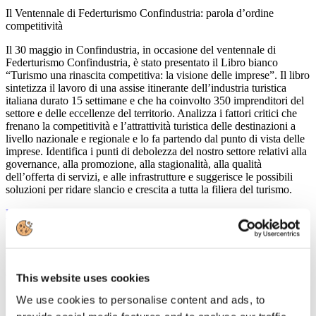
Il Ventennale di Federturismo Confindustria: parola d’ordine
competitività
Il 30 maggio in Confindustria, in occasione del ventennale di
Federturismo Confindustria, è stato presentato il Libro bianco
“Turismo una rinascita competitiva: la visione delle imprese”. Il libro
sintetizza il lavoro di una assise itinerante dell’industria turistica
italiana durato 15 settimane e che ha coinvolto 350 imprenditori del
settore e delle eccellenze del territorio. Analizza i fattori critici che
frenano la competitività e l’attrattività turistica delle destinazioni a
livello nazionale e regionale e lo fa partendo dal punto di vista delle
imprese. Identifica i punti di debolezza del nostro settore relativi alla
governance, alla promozione, alla stagionalità, alla qualità
dell’offerta di servizi, e alle infrastrutture e suggerisce le possibili
soluzioni per ridare slancio e crescita a tutta la filiera del turismo.
Leggi tutto...
15
Maggio
2013
Confindustria Nord Sardegna
This website uses cookies
Seminario sul turismo
We use cookies to personalise content and ads, to