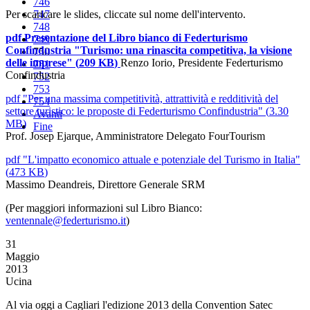
746
Per scaricare le slides, cliccate sul nome dell'intervento.
747
748
pdf
Presentazione del Libro bianco di Federturismo
749
Confindustria "Turismo: una rinascita competitiva, la visione
750
delle imprese"
(
209 KB
)
Renzo Iorio, Presidente Federturismo
751
Confindustria
752
753
pdf
"Per una massima competitività, attrattività e redditività del
754
settore turistico: le proposte di Federturismo Confindustria"
(
3.30
Avanti
MB
)
Fine
Prof. Josep Ejarque, Amministratore Delegato FourTourism
pdf
"L'impatto economico attuale e potenziale del Turismo in Italia"
(
473 KB
)
Massimo Deandreis, Direttore Generale SRM
(Per maggiori informazioni sul Libro Bianco:
ventennale@federturismo.it
)
31
Maggio
2013
Ucina
Al via oggi a Cagliari l'edizione 2013 della Convention Satec