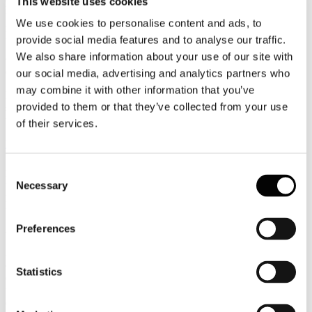
This website uses cookies
Luglio
2026
We use cookies to personalise content and ads, to
News 2026
provide social media features and to analyse our traffic.
We also share information about your use of our site with
GiGroup: cresce l'occupazione all'alberghiero, ma manca personale
qualificato
our social media, advertising and analytics partners who
may combine it with other information that you’ve
L'occupazione nel settore alberghiero continua a crescere, ma la
provided to them or that they’ve collected from your use
sfida per le imprese si sposta sempre più sulla capacità di attrarre e
trattenere personale qualificato.
of their services.
Leggi tutto...
27
Consent
Luglio
Necessary
Selection
2026
News 2026
Preferences
Airbnb: agosto non è più il mese più ricercato dagli italiani
Agosto spodestato dal podio più alto dei periodi clou per le vacanze
estive: oltre il 60% degli italiani rinuncia a partire in questo mese,
Statistics
complice anche il desiderio di risparmiare e sfuggire al caldo e alla
folla, secondo un’indagine commissionata da Airbnb, che però
conferma la scelta preferita per quasi un intervistato su due, ovvero