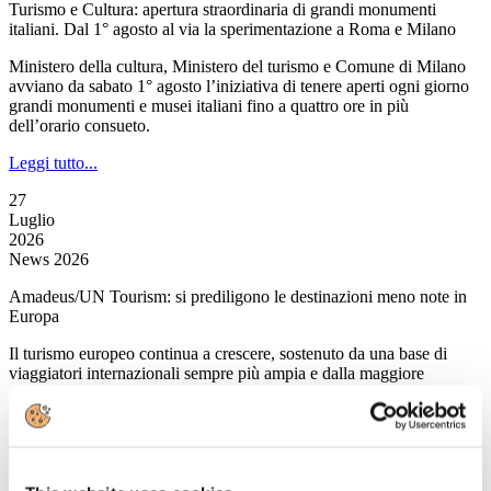
Turismo e Cultura: apertura straordinaria di grandi monumenti
italiani. Dal 1° agosto al via la sperimentazione a Roma e Milano
Ministero della cultura, Ministero del turismo e Comune di Milano
avviano da sabato 1° agosto l’iniziativa di tenere aperti ogni giorno
grandi monumenti e musei italiani fino a quattro ore in più
dell’orario consueto.
Leggi tutto...
27
Luglio
2026
News 2026
Amadeus/UN Tourism: si prediligono le destinazioni meno note in
Europa
Il turismo europeo continua a crescere, sostenuto da una base di
viaggiatori internazionali sempre più ampia e dalla maggiore
attenzione verso destinazioni meno conosciute, e dunque lontane
dalle folle e immuni all’overtourism.
Leggi tutto...
27