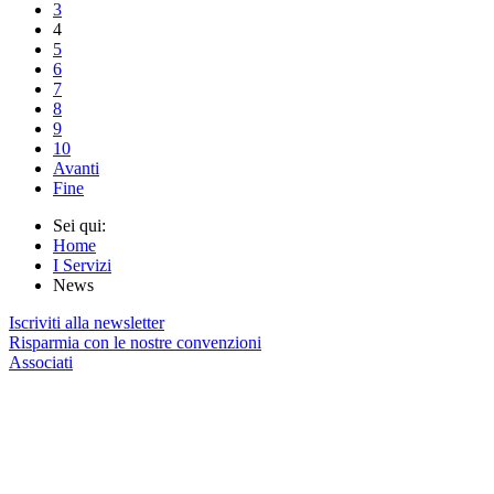
3
4
5
6
7
8
9
10
Avanti
Fine
Sei qui:
Home
I Servizi
News
Iscriviti alla newsletter
Risparmia con le nostre convenzioni
Associati