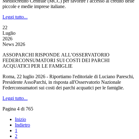
Mediocredito Centrale (MCC) per favorire l’accesso al credito delle
piccole e medie imprese italiane.
Leggi tutto...
22
Luglio
2026
News 2026
ASSOPARCHI RISPONDE ALL’OSSERVATORIO
FEDERCONSUMATORI SUI COSTI DEI PARCHI
ACQUATICI PER LE FAMIGLIE
Roma, 22 luglio 2026 - Riportiamo l'editoriale di Luciano Pareschi,
Presidente AssoParchi, in risposta all'Osservatorio Nazionale
Federconsumatori sui costi dei parchi acquatici per le famiglie.
Leggi tutto...
Pagina 4 di 765
Inizio
Indietro
1
2