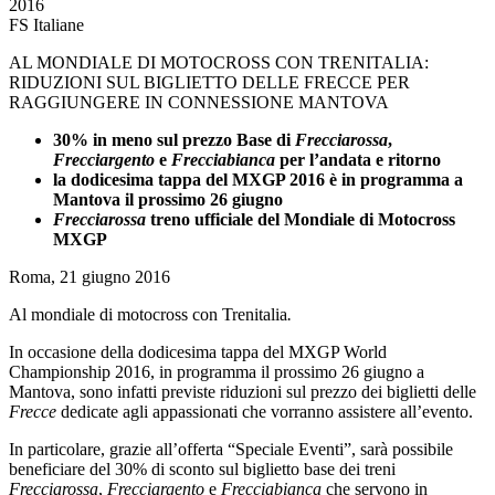
2016
FS Italiane
AL MONDIALE DI MOTOCROSS CON TRENITALIA:
RIDUZIONI SUL BIGLIETTO DELLE FRECCE PER
RAGGIUNGERE IN CONNESSIONE MANTOVA
30% in meno sul prezzo Base di
Frecciarossa
,
Frecciargento
e
Frecciabianca
per l’andata e ritorno
la dodicesima tappa del MXGP 2016 è in programma a
Mantova il prossimo 26 giugno
Frecciarossa
treno ufficiale del Mondiale di Motocross
MXGP
Roma, 21 giugno 2016
Al mondiale di motocross con Trenitalia
.
In occasione della dodicesima tappa del MXGP World
Championship 2016, in programma il prossimo 26 giugno a
Mantova, sono infatti previste riduzioni sul prezzo dei biglietti delle
Frecce
dedicate agli appassionati che vorranno assistere all’evento.
In particolare, grazie all’offerta “Speciale Eventi”, sarà possibile
beneficiare del 30% di sconto sul biglietto base dei treni
Frecciarossa
,
Frecciargento
e
Frecciabianca
che servono in