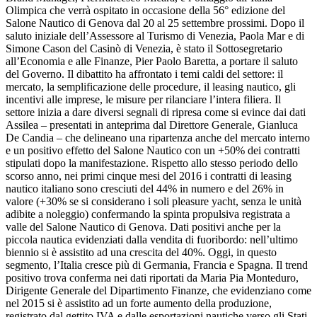
Olimpica che verrà ospitato in occasione della 56° edizione del
Salone Nautico di Genova dal 20 al 25 settembre prossimi. Dopo il
saluto iniziale dell’Assessore al Turismo di Venezia, Paola Mar e di
Simone Cason del Casinò di Venezia, è stato il Sottosegretario
all’Economia e alle Finanze, Pier Paolo Baretta, a portare il saluto
del Governo. Il dibattito ha affrontato i temi caldi del settore: il
mercato, la semplificazione delle procedure, il leasing nautico, gli
incentivi alle imprese, le misure per rilanciare l’intera filiera. Il
settore inizia a dare diversi segnali di ripresa come si evince dai dati
Assilea – presentati in anteprima dal Direttore Generale, Gianluca
De Candia – che delineano una ripartenza anche del mercato interno
e un positivo effetto del Salone Nautico con un +50% dei contratti
stipulati dopo la manifestazione. Rispetto allo stesso periodo dello
scorso anno, nei primi cinque mesi del 2016 i contratti di leasing
nautico italiano sono cresciuti del 44% in numero e del 26% in
valore (+30% se si considerano i soli pleasure yacht, senza le unità
adibite a noleggio) confermando la spinta propulsiva registrata a
valle del Salone Nautico di Genova. Dati positivi anche per la
piccola nautica evidenziati dalla vendita di fuoribordo: nell’ultimo
biennio si è assistito ad una crescita del 40%. Oggi, in questo
segmento, l’Italia cresce più di Germania, Francia e Spagna. Il trend
positivo trova conferma nei dati riportati da Maria Pia Monteduro,
Dirigente Generale del Dipartimento Finanze, che evidenziano come
nel 2015 si è assistito ad un forte aumento della produzione,
registrato dal gettito IVA e dalle esportazioni nautiche verso gli Stati