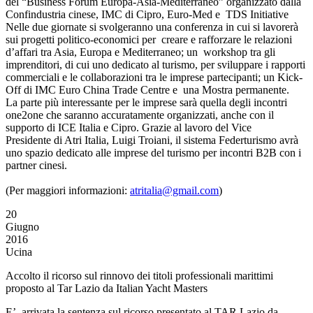
del “Business Forum Europa-Asia-Mediterraneo” organizzato dalla
Confindustria cinese, IMC di Cipro, Euro-Med e TDS Initiative
Nelle due giornate si svolgeranno una conferenza in cui si lavorerà
sui progetti politico-economici per creare e rafforzare le relazioni
d’affari tra Asia, Europa e Mediterraneo; un workshop tra gli
imprenditori, di cui uno dedicato al turismo, per sviluppare i rapporti
commerciali e le collaborazioni tra le imprese partecipanti; un Kick-
Off di IMC Euro China Trade Centre e una Mostra permanente.
La parte più interessante per le imprese sarà quella degli incontri
one2one che saranno accuratamente organizzati, anche con il
supporto di ICE Italia e Cipro. Grazie al lavoro del Vice
Presidente di Atri Italia, Luigi Troiani, il sistema Federturismo avrà
uno spazio dedicato alle imprese del turismo per incontri B2B con i
partner cinesi.
(Per maggiori informazioni:
atritalia@gmail.com
)
20
Giugno
2016
Ucina
Accolto il ricorso sul rinnovo dei titoli professionali marittimi
proposto al Tar Lazio da Italian Yacht Masters
E’ arrivata la sentenza sul ricorso presentato al TAR Lazio da