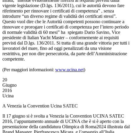
infatti, “intende evidentemente riferirsi ai requisiti previsti dalla
vigente legislazione (D.lgs. 136/2011), cui le autorità devono fare
riferimento per rinnovare i certificati di competenza” , senza
introdurre “un diverso regime di validità dei certificati stessi”.
Questo vuol dire che le Autorità competenti possono continuare a
rinnovare e prorogare i certificati di competenza per l’intero periodo
di normale validità di 60 mesi” ha spiegato Dario Savino, Vice
presidente di Italian Yacht Master – conformemente ai requisiti
previsti dal D.lgs. 136/2011. Si tratta di una grande vittoria per tutti i
lavoratori del mare, fino ad oggi penalizzati da una visione
restrittiva, per non dire persecutoria, da parte dell’Amministrazione
competente.
(Per maggiori informazioni:
www.ucina.net
)
20
Giugno
2016
Ucina
A Venezia la Convention Ucina SATEC
Il 17 giugno si è svolta a Venezia la Convention UCINA SATEC
2016, l’appuntamento annuale di UCINA che è si è aperto con la
presentazione della candidatura Olimpica di Roma2024 illustrata dal
Brand Manager, Pierfrancesco Micara, e l’omaggio all’Italia