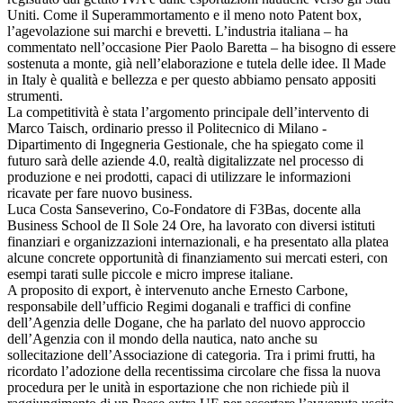
Uniti. Come il Superammortamento e il meno noto Patent box,
l’agevolazione sui marchi e brevetti. L’industria italiana – ha
commentato nell’occasione Pier Paolo Baretta – ha bisogno di essere
sostenuta a monte, già nell’elaborazione e tutela delle idee. Il Made
in Italy è qualità e bellezza e per questo abbiamo pensato appositi
strumenti.
La competitività è stata l’argomento principale dell’intervento di
Marco Taisch, ordinario presso il Politecnico di Milano -
Dipartimento di Ingegneria Gestionale, che ha spiegato come il
futuro sarà delle aziende 4.0, realtà digitalizzate nel processo di
produzione e nei prodotti, capaci di utilizzare le informazioni
ricavate per fare nuovo business.
Luca Costa Sanseverino, Co-Fondatore di F3Bas, docente alla
Business School de Il Sole 24 Ore, ha lavorato con diversi istituti
finanziari e organizzazioni internazionali, e ha presentato alla platea
alcune concrete opportunità di finanziamento sui mercati esteri, con
esempi tarati sulle piccole e micro imprese italiane.
A proposito di export, è intervenuto anche Ernesto Carbone,
responsabile dell’ufficio Regimi doganali e traffici di confine
dell’Agenzia delle Dogane, che ha parlato del nuovo approccio
dell’Agenzia con il mondo della nautica, nato anche su
sollecitazione dell’Associazione di categoria. Tra i primi frutti, ha
ricordato l’adozione della recentissima circolare che fissa la nuova
procedura per le unità in esportazione che non richiede più il