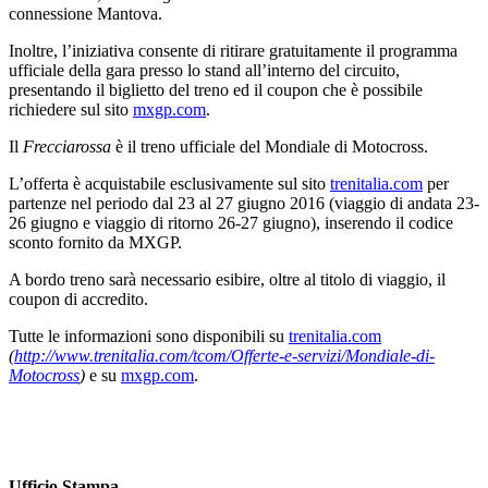
connessione Mantova.
Inoltre, l’iniziativa consente di ritirare gratuitamente il programma
ufficiale della gara presso lo stand all’interno del circuito,
presentando il biglietto del treno ed il coupon che è possibile
richiedere sul sito
mxgp.com
.
Il
Frecciarossa
è il treno ufficiale del Mondiale di Motocross.
L’offerta è acquistabile esclusivamente sul sito
trenitalia.com
per
partenze nel periodo dal 23 al 27 giugno 2016 (viaggio di andata 23-
26 giugno e viaggio di ritorno 26-27 giugno), inserendo il codice
sconto fornito da MXGP.
A bordo treno sarà necessario esibire, oltre al titolo di viaggio, il
coupon di accredito.
Tutte le informazioni sono disponibili su
trenitalia.com
(
http://www.trenitalia.com/tcom/Offerte-e-servizi/Mondiale-di-
Motocross
)
e su
mxgp.com
.
Ufficio Stampa