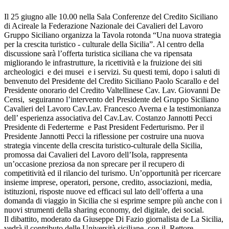
Il 25 giugno alle 10.00 nella Sala Conferenze del Credito Siciliano
di Acireale la Federazione Nazionale dei Cavalieri del Lavoro
Gruppo Siciliano organizza la Tavola rotonda “Una nuova strategia
per la crescita turistico - culturale della Sicilia”. Al centro della
discussione sarà l’offerta turistica siciliana che va ripensata
migliorando le infrastrutture, la ricettività e la fruizione dei siti
archeologici e dei musei e i servizi. Su questi temi, dopo i saluti di
benvenuto del Presidente del Credito Siciliano Paolo Scarallo e del
Presidente onorario del Credito Valtellinese Cav. Lav. Giovanni De
Censi, seguiranno l’intervento del Presidente del Gruppo Siciliano
Cavalieri del Lavoro Cav.Lav. Francesco Averna e la testimonianza
dell’ esperienza associativa del Cav.Lav. Costanzo Jannotti Pecci
Presidente di Federterme e Past President Federturismo. Per il
Presidente Jannotti Pecci la riflessione per costruire una nuova
strategia vincente della crescita turistico-culturale della Sicilia,
promossa dai Cavalieri del Lavoro dell’Isola, rappresenta
un’occasione preziosa da non sprecare per il recupero di
competitività ed il rilancio del turismo. Un’opportunità per ricercare
insieme imprese, operatori, persone, credito, associazioni, media,
istituzioni, risposte nuove ed efficaci sul lato dell’offerta a una
domanda di viaggio in Sicilia che si esprime sempre più anche con i
nuovi strumenti della sharing economy, del digitale, dei social.
Il dibattito, moderato da Giuseppe Di Fazio giornalista de La Sicilia,
vedrà il contributo delle Università siciliane con il Rettore