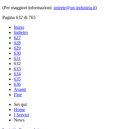
(Per maggiori informazioni:
unirete@un-industria.it
)
Pagina 632 di 765
Inizio
Indietro
627
628
629
630
631
632
633
634
635
636
Avanti
Fine
Sei qui:
Home
I Servizi
News