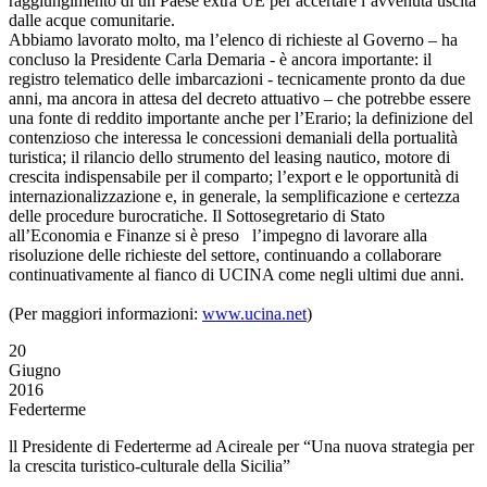
raggiungimento di un Paese extra UE per accertare l’avvenuta uscita
dalle acque comunitarie.
Abbiamo lavorato molto, ma l’elenco di richieste al Governo – ha
concluso la Presidente Carla Demaria - è ancora importante: il
registro telematico delle imbarcazioni - tecnicamente pronto da due
anni, ma ancora in attesa del decreto attuativo – che potrebbe essere
una fonte di reddito importante anche per l’Erario; la definizione del
contenzioso che interessa le concessioni demaniali della portualità
turistica; il rilancio dello strumento del leasing nautico, motore di
crescita indispensabile per il comparto; l’export e le opportunità di
internazionalizzazione e, in generale, la semplificazione e certezza
delle procedure burocratiche. Il Sottosegretario di Stato
all’Economia e Finanze si è preso l’impegno di lavorare alla
risoluzione delle richieste del settore, continuando a collaborare
continuativamente al fianco di UCINA come negli ultimi due anni.
(Per maggiori informazioni:
www.ucina.net
)
20
Giugno
2016
Federterme
ll Presidente di Federterme ad Acireale per “Una nuova strategia per
la crescita turistico-culturale della Sicilia”