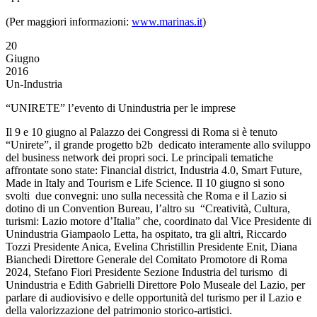
(Per maggiori informazioni:
www.marinas.it
)
20
Giugno
2016
Un-Industria
“UNIRETE” l’evento di Unindustria per le imprese
Il 9 e 10 giugno al Palazzo dei Congressi di Roma si è tenuto
“Unirete”, il grande progetto b2b dedicato interamente allo sviluppo
del business network dei propri soci. Le principali tematiche
affrontate sono state: Financial district, Industria 4.0, Smart Future,
Made in Italy and Tourism e Life Science
.
Il 10 giugno si sono
svolti due convegni: uno sulla necessità che Roma e il Lazio si
dotino di un Convention Bureau, l’altro su “Creatività, Cultura,
turismi: Lazio motore d’Italia” che, coordinato dal Vice Presidente di
Unindustria Giampaolo Letta, ha ospitato, tra gli altri, Riccardo
Tozzi Presidente Anica, Evelina Christillin Presidente Enit, Diana
Bianchedi Direttore Generale del Comitato Promotore di Roma
2024, Stefano Fiori Presidente Sezione Industria del turismo di
Unindustria e Edith Gabrielli Direttore Polo Museale del Lazio, per
parlare di audiovisivo e delle opportunità del turismo per il Lazio e
della valorizzazione del patrimonio storico-artistici.