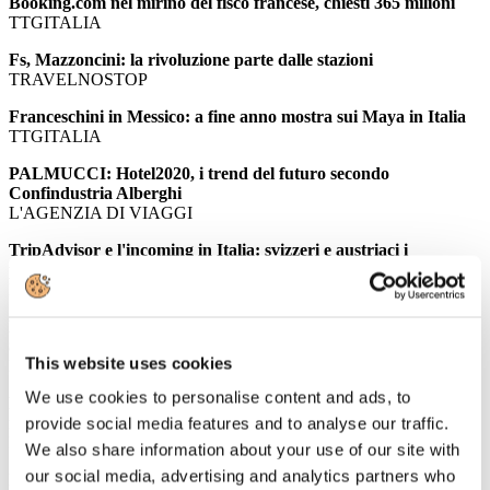
Booking.com nel mirino del fisco francese, chiesti 365 milioni
TTGITALIA
Fs, Mazzoncini: la rivoluzione parte dalle stazioni
TRAVELNOSTOP
Franceschini in Messico: a fine anno mostra sui Maya in Italia
TTGITALIA
PALMUCCI: Hotel2020, i trend del futuro secondo
Confindustria Alberghi
L'AGENZIA DI VIAGGI
TripAdvisor e l'incoming in Italia: svizzeri e austriaci i
principali fan del Belpaese
ITALIAN VENUE
Le "regole della strada": il settore del business travel diffonde le
8 linee guida per ottimizzare i viaggi d'affari
This website uses cookies
EVENT REPORT
We use cookies to personalise content and ads, to
Roma perde appeal: in 10 anni 700mila presenze turistiche in
meno, a Milano il primato della crescita
provide social media features and to analyse our traffic.
EVENT REPORT
We also share information about your use of our site with
our social media, advertising and analytics partners who
Italia primo paese per aziende del lusso: 29 i brand italiani fra i