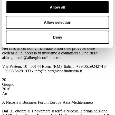
GUIDA VIAGGI
Allow all
Tutte le informazioni sono consultabili all'indirizzo
www.alberghiconfindustria.it
Allow selection
Per accedere in automatico alle informazioni della Newsletter
cliccando direttamente sulla notizia prescelta è necessario per la
prima volta salvare Username e Password utilizzando il flag
Deny
"memorizza i dati di accesso".
Nel caso in cui non vi ricordate o non siete provvisti delle
credenziali di accesso vi invitiamo a contattarci all'indirizzo
affarigenerali@alberghiconfindustria.it
V.le Pasteur, 10 - 00144 Roma (RM), Italia T +39.06.5924274 F
+39.06.54281933 - info@alberghiconfindustria.it
20
Giugno
2016
Atri
A Nicosia il Business Forum Europa-Asia-Mediterraneo
Dal 31 ottobre al 1 novembre si terrà a Nicosia la prima edizione