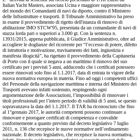
Italian Yacht Masters, associata Ucina e maggiore rappresentativa
del mondo dei Comandanti di navi da diporto, contro il Ministero
delle Infrastrutture e trasporti. Il Tribunale Amministrativo ha preso
in esame il provvedimento di rigetto dell'istanza di rinnovo di
abilitazione IMO STCW'95, presentata da un comandante di navi di
stazza lorda pari o superiori a 3.000 gt. Con la sentenza n.
13931/2015, appena pubblicata, il Giudice Amministrativo, oltre ad
accogliere le doglianze del ricorrente per “l’eccesso di potere, difetto
di istruttoria e motivazione, travisamento dei fatti, ingiustizia e
manifesta illogicità”, ha rigettato il provvedimento della Capitaneria
di Porto con il quale si negava a un marittimo il rinnovo del suo
certificato per i previsti 5 anni, adducendo che i certificati potessero
essere rinnovati solo fino al 1.1.2017, data di entrata in vigore della
nuova normativa europea in materia. Fino ad oggi i competenti uffici
del Personale della navigazione marittima e interna del Ministero dei
Trasporti avevano infatti sostenuto, respingendo ogni
argomentazione delle Associazioni, l’impossibilità di rinnovare i
titoli professionali per l’intero periodo di validità di 5 anni, se questo
sopravanzava la data del 1.1.2017. Il TAR ha riconosciuto che fino
al 1°gennaio 2017, le autorità competenti possono continuare a
rinnovare e prorogare certificati di competenza e convalide
conformemente a quanto previsto dal decreto legislativo 7 luglio
2011, n. 136 che recepisce le nuove normative nell’ordinamento
nazionale. Il decreto legislativo, che recepisce la nuova normativa,