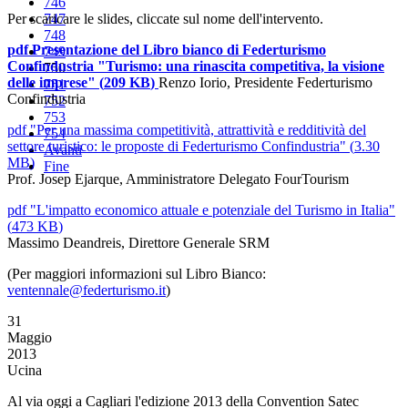
746
Per scaricare le slides, cliccate sul nome dell'intervento.
747
748
pdf
Presentazione del Libro bianco di Federturismo
749
Confindustria "Turismo: una rinascita competitiva, la visione
750
delle imprese"
(
209 KB
)
Renzo Iorio, Presidente Federturismo
751
Confindustria
752
753
pdf
"Per una massima competitività, attrattività e redditività del
754
settore turistico: le proposte di Federturismo Confindustria"
(
3.30
Avanti
MB
)
Fine
Prof. Josep Ejarque, Amministratore Delegato FourTourism
pdf
"L'impatto economico attuale e potenziale del Turismo in Italia"
(
473 KB
)
Massimo Deandreis, Direttore Generale SRM
(Per maggiori informazioni sul Libro Bianco:
ventennale@federturismo.it
)
31
Maggio
2013
Ucina
Al via oggi a Cagliari l'edizione 2013 della Convention Satec