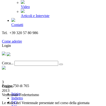
Video
Articoli e Interviste
Contatti
Tel. +39 320 57 80 986
Email segreteria@federturismo.it
Come aderire
Login
Cerca...
3
Pagina 750 di 765
Giugno
2013
Inizio
Ventennale Federturismo
Indietro
745
Le slides del Ventennale presentate nel corso della giornata