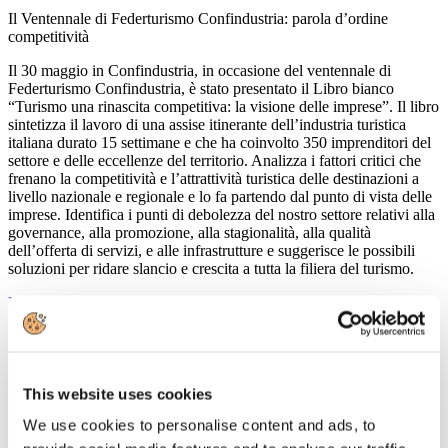
Il Ventennale di Federturismo Confindustria: parola d’ordine
competitività
Il 30 maggio in Confindustria, in occasione del ventennale di
Federturismo Confindustria, è stato presentato il Libro bianco
“Turismo una rinascita competitiva: la visione delle imprese”. Il libro
sintetizza il lavoro di una assise itinerante dell’industria turistica
italiana durato 15 settimane e che ha coinvolto 350 imprenditori del
settore e delle eccellenze del territorio. Analizza i fattori critici che
frenano la competitività e l’attrattività turistica delle destinazioni a
livello nazionale e regionale e lo fa partendo dal punto di vista delle
imprese. Identifica i punti di debolezza del nostro settore relativi alla
governance, alla promozione, alla stagionalità, alla qualità
dell’offerta di servizi, e alle infrastrutture e suggerisce le possibili
soluzioni per ridare slancio e crescita a tutta la filiera del turismo.
Leggi tutto...
15
Maggio
2013
Confindustria Nord Sardegna
This website uses cookies
Seminario sul turismo
We use cookies to personalise content and ads, to