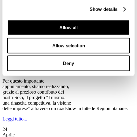
rischio chiusura, tra cui alcune anche di rilevanza storica".
Show details
Leggi tutto...
2
Allow all
Maggio
2013
Ventennale Federturismo
Allow selection
Il Programma del Ventennale di Federturismo
Federturismo Confindustria celebra
Deny
quest’anno il suo primo
Ventennale.
Per questo importante
appuntamento, stiamo realizzando,
grazie al prezioso contributo dei
nostri Soci, il progetto "Turismo:
una rinascita competitiva, la visione
delle imprese" attraverso un roadshow in tutte le Regioni italiane.
Leggi tutto...
24
Aprile