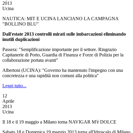
2013
Ucina
NAUTICA: MIT E UCINA LANCIANO LA CAMPAGNA
"BOLLINO BLU"
Dall'estate 2013 controlli mirati sulle imbarcazioni eliminando
inutili duplicazioni
Passera: "Semplificazione importante per il settore. Ringrazio
Capitanerie di Porto, Guardia di Finanza e Forze di Polizia per la
collaborazione portata avanti"
Albertoni (UCINA): "Governo ha mantenuto l'impegno con una
concretezza e una rapidità non comuni alla politica"
Leggi tutto...
12
Aprile
2013
Ucina
Il 18 e il 19 maggio a Milano torna NAVIGAR M'è DOLCE
Sabato 18 e Domenica 19 maggio 2013 torna all'Idroscalo di Milano