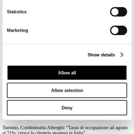
3
Agosto
Statistics
2026
News 2026
Federalismo fiscale: a rischio i servizi del trasporto pubblico. Agens,
Marketing
Anav e Asstra: “Servono correttivi che assicurino il finanziamento al
settore”
Forte preoccupazione da parte di Agens, Anav e Asstra, le
associazioni che in Italia rappresentano le aziende del trasporto
Show details
pubblico locale (TPL), per l’approvazione in Consiglio dei Ministri
del ddl sul federalismo fiscale regionale: “C’è la reale possibilità che
l'attuale impianto normativo metta a repentaglio l'equilibrio
Allow all
economico-finanziario del Trasporto Pubblico Locale e
l'adeguatezza dei servizi su scala nazionale.
Allow selection
Leggi tutto...
3
Agosto
Deny
2026
News 2026
Turismo, Confindustria Alberghi: “Tasso di occupazione ad agosto
al 71%, cresce la clientela straniera in Italia”