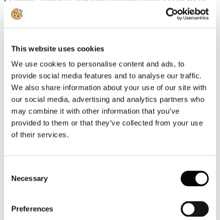
della UIC
Gianpiero Strisciuglio, Amministratore Delegato e Direttore
Generale del Gruppo FS, è stato nominato nuovo Vicepresidente
della UIC - Union internationale des chemins de fer -
This website uses cookies
organizzazione internazionale che riunisce le ferrovie e i principali
stakeholder del settore ferroviario a livello mondiale.
We use cookies to personalise content and ads, to
provide social media features and to analyse our traffic.
Leggi tutto...
We also share information about your use of our site with
3
our social media, advertising and analytics partners who
Agosto
may combine it with other information that you’ve
2026
News 2026
provided to them or that they’ve collected from your use
of their services.
ROTTA SUL 66°SALONE NAUTICO INTERNAZIONALE:
APERTO IL TICKETING ONLINE PER L'EDIZIONE IN
PROGRAMMA A GENOVA DALL'1 AL 6 OTTOBRE 2026
Consent
Con l'apertura del ticketing online entra nel vivo il percorso di
Necessary
avvicinamento al 66° Salone Nautico Internazionale, in programma
Selection
a Genova dall'1 al 6 ottobre 2026.
Leggi tutto...
Preferences