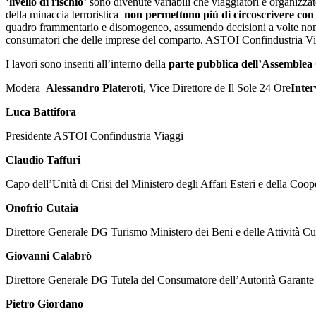
‘
livello di rischio’
sono divenute variabili che viaggiatori e organizzato
della minaccia terroristica
non permettono più di circoscrivere con 
quadro frammentario e disomogeneo, assumendo decisioni a volte non coer
consumatori che delle imprese del comparto. ASTOI Confindustria Vi
I lavori sono inseriti all’interno della
parte pubblica dell’Assemblea 
Modera
Alessandro Plateroti
, Vice Direttore de Il Sole 24 Ore
Inte
Luca Battifora
Presidente ASTOI Confindustria Viaggi
Claudio Taffuri
Capo dell’Unità di Crisi del Ministero degli Affari Esteri e della Coo
Onofrio Cutaia
Direttore Generale DG Turismo Ministero dei Beni e delle Attività Cul
Giovanni Calabrò
Direttore Generale DG Tutela del Consumatore dell’Autorità Garante
Pietro Giordano