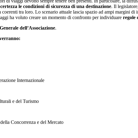
ri di viaggi devono sempre tenere ben presenti. In particolare, la diffusi
certezza le condizioni di sicurezza di una destinazione
. Il legislato
enti tra loro. Lo scenario attuale lascia spazio ad ampi margini di ince
aggi ha voluto creare un momento di confronto per individuare
regole 
Generale dell’Associazione
.
rverranno:
perazione Internazionale
turali e del Turismo
 della Concorrenza e del Mercato