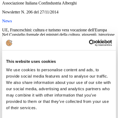
Associazione Italiana Confindustria Alberghi
Newsletter N. 206 del 27/11/2014
News
UE, Franceschini: cultura e turismo vera vocazione dell'Europa
Nel Consiglio formale dei ministri della cultura, gioventù, istruzione
e sport dell'UE è emersa la necessità di valorizzare la cultura per
creare un'identità europea comune
L. Stabilità, nasce 'FONDO TUTELA PATRIMONIO
CULTURALE', 100 milioni di Euro all'anno dal 2016 al 2020
This website uses cookies
Franceschini, questione di enorme importanza che arricchisce
contenuti della manovra
We use cookies to personalise content and ads, to
provide social media features and to analyse our traffic.
XII Giornata della Ricerca e dell'Innovazione
Iniziativa che si inserisce nelle attività previste dall'accordo che
We also share information about your use of our site with
Confindustria ha siglato con la Rai per promuovere la cultura della
our social media, advertising and analytics partners who
R&I nel Paese
may combine it with other information that you’ve
Rassegna Stampa
provided to them or that they’ve collected from your use
of their services.
Leggi tutto...
26