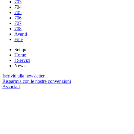
703
704
705
706
707
708
Avanti
Fine
Sei qui:
Home
I Servizi
News
Iscriviti alla newsletter
Risparmia con le nostre convenzioni
Associati