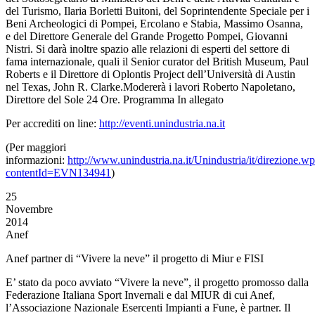
del Turismo, Ilaria Borletti Buitoni, del Soprintendente Speciale per i
Beni Archeologici di Pompei, Ercolano e Stabia, Massimo Osanna,
e del Direttore Generale del Grande Progetto Pompei, Giovanni
Nistri. Si darà inoltre spazio alle relazioni di esperti del settore di
fama internazionale, quali il Senior curator del British Museum, Paul
Roberts e il Direttore di Oplontis Project dell’Università di Austin
nel Texas, John R. Clarke.Modererà i lavori Roberto Napoletano,
Direttore del Sole 24 Ore. Programma In allegato
Per accrediti on line:
http://eventi.unindustria.na.it
(Per maggiori
informazioni:
http://www.unindustria.na.it/Unindustria/it/direzione.w
contentId=EVN134941
)
25
Novembre
2014
Anef
Anef partner di “Vivere la neve” il progetto di Miur e FISI
E’ stato da poco avviato “Vivere la neve”, il progetto promosso dalla
Federazione Italiana Sport Invernali e dal MIUR di cui Anef,
l’Associazione Nazionale Esercenti Impianti a Fune, è partner. Il