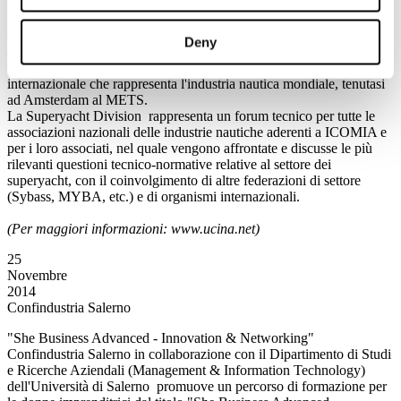
Stefano Pagani Isnardi, Responsabile dell’Ufficio Studi di UCINA,
è stato eletto chairman dell’ICOMIA Superyacht Division e succede
Deny
a Tony Rice, Segretario Generale di ICOMIA. La nomina è stata
ratificata durante l’assemblea plenaria di ICOMIA, l’Associazione
internazionale che rappresenta l'industria nautica mondiale, tenutasi
ad Amsterdam al METS.
La Superyacht Division rappresenta un forum tecnico per tutte le
associazioni nazionali delle industrie nautiche aderenti a ICOMIA e
per i loro associati, nel quale vengono affrontate e discusse le più
rilevanti questioni tecnico-normative relative al settore dei
superyacht, con il coinvolgimento di altre federazioni di settore
(Sybass, MYBA, etc.) e di organismi internazionali.
(Per maggiori informazioni: www.ucina.net)
25
Novembre
2014
Confindustria Salerno
"She Business Advanced - Innovation & Networking"
Confindustria Salerno in collaborazione con il Dipartimento di Studi
e Ricerche Aziendali (Management & Information Technology)
dell'Università di Salerno promuove un percorso di formazione per