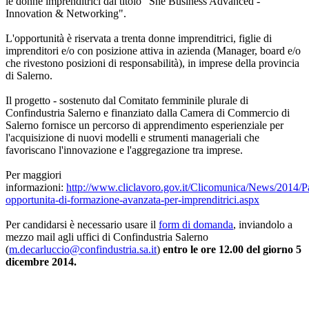
le donne imprenditrici dal titolo "She Business Advanced -
Innovation & Networking".
L'opportunità è riservata a trenta donne imprenditrici, figlie di
imprenditori e/o con posizione attiva in azienda (Manager, board e/o
che rivestono posizioni di responsabilità), in imprese della provincia
di Salerno.
Il progetto - sostenuto dal Comitato femminile plurale di
Confindustria Salerno e finanziato dalla Camera di Commercio di
Salerno fornisce un percorso di apprendimento esperienziale per
l'acquisizione di nuovi modelli e strumenti manageriali che
favoriscano l'innovazione e l'aggregazione tra imprese.
Per maggiori
informazioni:
http://www.cliclavoro.gov.it/Clicomunica/News/2014/P
opportunita-di-formazione-avanzata-per-imprenditrici.aspx
Per candidarsi è necessario usare il
form di domanda
, inviandolo a
mezzo mail agli uffici di Confindustria Salerno
(
m.decarluccio@confindustria.sa.it
)
entro le ore 12.00 del giorno 5
dicembre 2014.