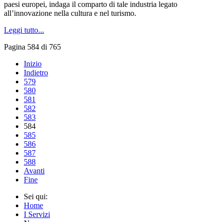
paesi europei, indaga il comparto di tale industria legato
all’innovazione nella cultura e nel turismo.
Leggi tutto...
Pagina 584 di 765
Inizio
Indietro
579
580
581
582
583
584
585
586
587
588
Avanti
Fine
Sei qui:
Home
I Servizi