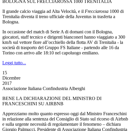
BOLOGNA SUL FRECCIAROSSA 1000 TRENITALIA
Il grande calcio viaggia ad Alta Velocità, e il
Frecciarossa
1000 di
Trenitalia diventa il treno ufficiale della Juventus in trasferta a
Bologna.
In occasione del match di Serie A di domani con il Bologna,
giocatori, staff tecnico e dirigenti bianconeri hanno viaggiato a 300
km/h sul vettore fiore all’occhiello della flotta AV di Trenitalia - la
società di trasporto del Gruppo FS Italiane - partendo alle 16 da
Torino con arrivo alle 18:10 nel capoluogo emiliano.
Leggi tutto...
15
Dicembre
2017
Associazione Italiana Confindustria Alberghi
BENE LA DICHIARAZIONE DEL MINISTRO DI
FRANCESCHINI SU AIRBNB‎
Apprezziamo molto quanto espresso oggi dal Ministro Franceschini
in relazione alla sentenza del Consiglio di Stato sul ricorso di Airbnb
e sulla urgente necessità di regolamentare il fenomeno – dichiara
Giorgio Palmucci, Presidente di Associazione Italiana Confindustria