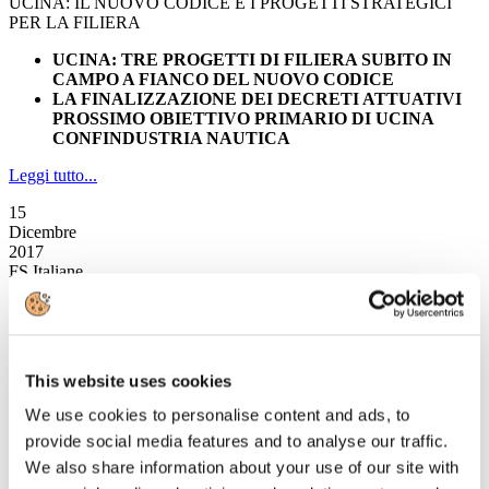
UCINA: IL NUOVO CODICE E I PROGETTI STRATEGICI
PER LA FILIERA
UCINA: TRE PROGETTI DI FILIERA SUBITO IN
CAMPO A FIANCO DEL NUOVO CODICE
LA FINALIZZAZIONE DEI DECRETI ATTUATIVI
PROSSIMO OBIETTIVO PRIMARIO DI UCINA
CONFINDUSTRIA NAUTICA
Leggi tutto...
15
Dicembre
2017
FS Italiane
TRENITALIA CON MYTAXI: AL VIA SERVIZIO
INTEGRATO FRECCIAROSSA/TAXI PRIMO E ULTIMO
MIGLIO URBANO
This website uses cookies
da sabato 16 dicembre 2017
servizio integrato valido per i clienti che raggiungeranno
We use cookies to personalise content and ads, to
Roma, Milano e Torino
provide social media features and to analyse our traffic.
acquistano il biglietto del treno su
trenitalia.com
e pagano
la corsa con l’App mytaxi
We also share information about your use of our site with
fruibile anche dai passeggeri del
Leonardo Express
, da