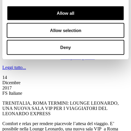
2017
FS Italiane
Allow all
AMORE BINARIO: NUOVE STORIE SCELTE E RACCOLTE
DIRETTAMENTE IN STAZIONE
Allow selection
da Paolo Labati per la nuova stagione di Amore binario
durante le festività natalizie
prima tappa – oggi 15 dicembre – a Napoli Centrale
continua il viaggio di Caterpillar RaiRadio2 e FS Italiane
Deny
appuntamento alle 19.45 sulle frequenze di Rai Radio2
racconta la tua storia a
caterpillar@rai.it
Leggi tutto...
14
Dicembre
2017
FS Italiane
TRENITALIA, ROMA TERMINI: LOUNGE LEONARDO,
UNA NUOVA SALA VIP PER I VIAGGIATORI DEL
LEONARDO EXPRESS
Comfort e relax per rendere piacevole l’attesa del viaggio. E’
possibile nella Lounge Leonardo, una nuova sala VIP a Roma