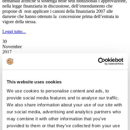
demaniali affinché si sostenga nelle sedi istituzionali l’approvazione,
nella legge finanziaria in discussione, dell’emendamento che
propone di non applicare i canoni della finanziaria 2007 alle
darsene che hanno ottenuto la concessione prima dell’entrata in
vigore della stessa.
Leggi tutto...
30
Novembre
2017
Astoi
Osservatorio ASTOI: dove andranno gli italiani per le vacanze di
Natale
This website uses cookies
Secondo l’Osservatorio Astoi Confindustria Viaggi, la stagione
invernale si apre con un dato positivo: i consumatori scelgono di
We use cookies to personalise content and ads, to
prenotare le vacanze delle festività nelle agenzie di viaggio. Inoltre
tutti i tour operator associati ad Astoi registrano un aumento a doppia
provide social media features and to analyse our traffic.
cifra delle prenotazioni rispetto allo scorso anno, in media +10%. Il
We also share information about your use of our site with
valore medio della pratica è stabile, ma cresce il numero di coloro
our social media, advertising and analytics partners who
che vogliono trascorrere le festività all’estero e non utilizzano il
sistema “fai da te”.
may combine it with other information that you’ve
provided to them or that they’ve collected from your use
Leggi tutto...