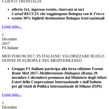
CLIENTI TRENITALIA
offerta 2x1, ingresso evento, riservata ai soci
Carta
FRECCIA
che raggiungono Bologna con le
Frecce
sconto 30% biglietti destinazione Bologna treni nazionali
Leggi tutto...
1
Dicembre
2017
FS Italiane
MED FORUM 2017, FS ITALIANE: VALORIZZARE RUOLO
DONNE IN EUROPA E NEL MEDITERRANEO
Gruppo FS Italiane partecipa alla terza edizione
Forum
Rome Med
2017–
Mediterranean Dialogues
(Roma 29
novmbre-1 dicembre) promosso dal Ministero degli Affari
Esteri della Cooperazione Internazionale e dall’Istituto
per gli Studi di Politica Internazionale di Milano (ISPI)
Leggi tutto...
1
Dicembre