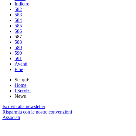
Indietro
582
583
584
585
586
587
588
589
590
591
Avanti
Fine
Sei qui:
Home
I Servizi
News
Iscriviti alla newsletter
Risparmia con le nostre convenzioni
Associati