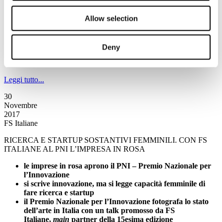
domani, venerdì 1 dicembre, il dottor Trenamore sarà
nella città del Palio
Allow selection
decimo appuntamento alle 19.45 sulle frequenze di Rai
Radio2
continua la collaborazione fra FS Italiane e Caterpillar
Deny
Rai Radio2
racconta la tua storia a
caterpillar@rai.it
Leggi tutto...
30
Novembre
2017
FS Italiane
RICERCA E STARTUP SOSTANTIVI FEMMINILI. CON FS
ITALIANE AL PNI L’IMPRESA IN ROSA
le imprese in rosa aprono il PNI – Premio Nazionale per
l’Innovazione
si scrive innovazione, ma si legge capacità femminile di
fare ricerca e startup
il Premio Nazionale per l’Innovazione fotografa lo stato
dell’arte in Italia con un talk promosso da FS
Italiane,
main
partner della 15esima edizione